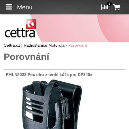
5
Menu
K
Porovn
Cettra.cz | Radiostanice Motorola
Porovnání
Porovnání