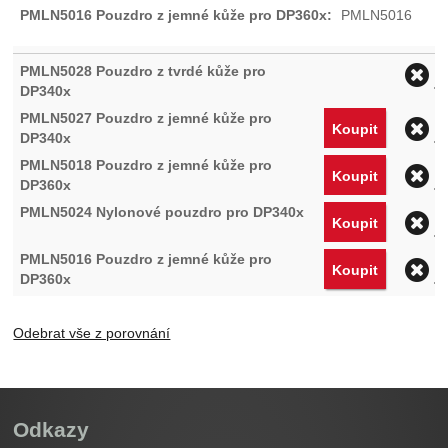
PMLN5016
O
O
Koupit
O
Koupit
O
Koupit
O
Koupit
Odebrat vše z porovnání
Odkazy