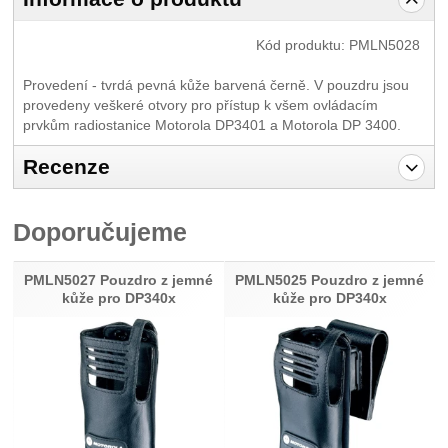
Kód produktu:
PMLN5028
Provedení - tvrdá pevná kůže barvená černě. V pouzdru jsou
provedeny veškeré otvory pro přístup k všem ovládacím
prvkům radiostanice Motorola DP3401 a Motorola DP 3400.
Recenze
Pro vkládání recenzí je nutné se přihlásit.
Doporučujeme
Recenze
Nebyla přidána žádná recenze.
PMLN5027 Pouzdro z jemné
PMLN5025 Pouzdro z jemné
kůže pro DP340x
kůže pro DP340x