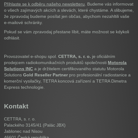
Přihlaste se k odběru našeho newsletteru
. Budeme vás informovat
o všech zajímavých akcích a slevách, které chystáme. A slibujeme,
že zpravodaj budeme posílat jen občas, abychom nezahltili vaše
e-mailové schránky.
Pokud se vám zpravodaj přestane líbit, máte možnost se kdykoli
odhlásit.
Provozovatel e-shopu spol.
CETTRA, s. r. o.
je oficiálním
prodejcem radiokomunikačních produktů společnosti
Motorola
Solutions INC
a je držitelem certifikovaného statutu Motorola
Solutions
Gold Reseller Partner
pro profesionální radiostanice a
komerční vysilačky, TETRA koncová zařízení a TETRA Dimetra
Express technologie.
Kontakt
CETTRA, s. r. o.
Palackého 3145/41 (Palác JBX)
Jablonec nad Nisou
46601
Česká republika