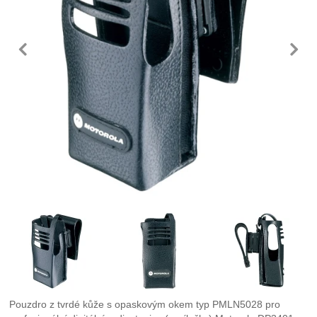
předchozí
n
Fotografie
Pouzdro z tvrdé kůže s opaskovým okem typ PMLN5028 pro