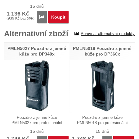
15 dnů
1 136
Kč
Koupit
Porovnat
(
939
Kč
)
bez DPH
Alternativní zboží
Porovnat alternativní produkty
PMLN5027 Pouzdro z jemné
PMLN5018 Pouzdro z jemné
kůže pro DP340x
kůže pro DP360x
Pouzdro z jemné kůže
Pouzdro z jemné kůže
PMLN5027 pro profesionální
PMLN5018 pro profesionální
digitální…
digitální…
15 dnů
15 dnů
1 748
Kč
1 748
Kč