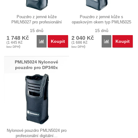
Pouzdro z jemné kůže
Pouzdro z jemné kůže s
PMLN5027 pro profesionální
opaskovým okem typ PMLN5025
digitální…
pro…
15 dnů
15 dnů
1 748
Kč
2 040
Kč
Koupit
Koupit
Porovnat
Porovnat
(
1 445
Kč
(
1 686
Kč
)
)
bez DPH
bez DPH
PMLN5024 Nylonové
pouzdro pro DP340x
Nylonové pouzdro PMLN5024 pro
profesionální digitální…