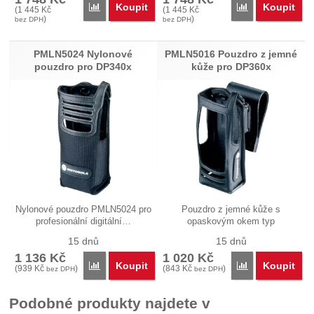
Koupit
Koupit
Porovnat
Porovnat
(
1 445
Kč
(
1 445
Kč
)
)
bez DPH
bez DPH
PMLN5024 Nylonové
PMLN5016 Pouzdro z jemné
pouzdro pro DP340x
kůže pro DP360x
Nylonové pouzdro PMLN5024 pro
Pouzdro z jemné kůže s
profesionální digitální…
opaskovým okem typ
PMLN5016…
15 dnů
15 dnů
1 136
Kč
1 020
Kč
Koupit
Koupit
Porovnat
Porovnat
(
939
Kč
)
(
843
Kč
)
bez DPH
bez DPH
Podobné produkty najdete v