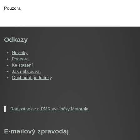
Pouzdra
Odkazy
Novinky
Podpora
Ke stažení
Jak nakupovat
Obchodní podmínky
Radiostanice a PMR vysílačky Motorola
E-mailový zpravodaj