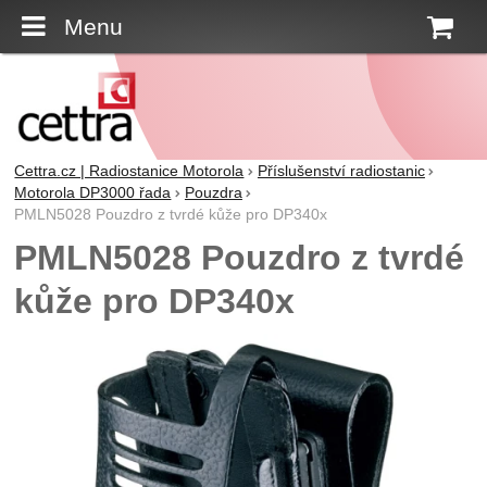
Menu
K
Cettra.cz | Radiostanice Motorola
Příslušenství radiostanic
Motorola DP3000 řada
Pouzdra
PMLN5028 Pouzdro z tvrdé kůže pro DP340x
PMLN5028 Pouzdro z tvrdé
kůže pro DP340x
Fotografie