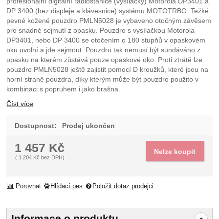
profesionální digitální radiostanice (vysílačky) Motorola DP3401 a
DP 3400 (bez displeje a klávesnice) systému MOTOTRBO. Težké
pevné kožené pouzdro PMLN5028 je vybaveno otočným závěsem
pro snadné sejmutí z opasku. Pouzdro s vysílačkou Motorola
DP3401, nebo DP 3400 se otočením o 180 stupňů v opaskovém
oku uvolní a jde sejmout. Pouzdro tak nemusí být sundáváno z
opasku na kterém zůstává pouze opaskové oko. Proti ztrátě lze
pouzdro PMLN5028 ještě zajistit pomocí D kroužků, které jsou na
horní straně pouzdra, díky kterým může být pouzdro použito v
kombinaci s popruhem i jako brašna.
Číst více
Dostupnost:
Prodej ukončen
1 457
Kč
Nelze koupit
(
1 204
Kč
bez DPH)
Porovnat
Hlídací pes
Položit dotaz prodejci
Informace o produktu