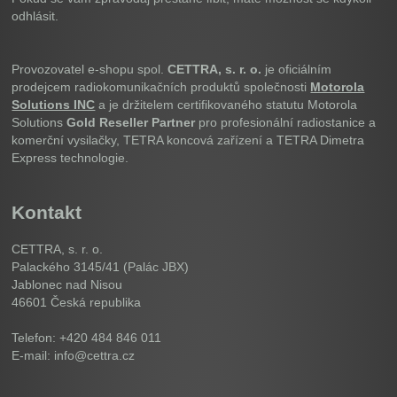
odhlásit.
Provozovatel e-shopu spol.
CETTRA, s. r. o.
je oficiálním
prodejcem radiokomunikačních produktů společnosti
Motorola
Solutions INC
a je držitelem certifikovaného statutu Motorola
Solutions
Gold Reseller Partner
pro profesionální radiostanice a
komerční vysilačky, TETRA koncová zařízení a TETRA Dimetra
Express technologie.
Kontakt
CETTRA, s. r. o.
Palackého 3145/41 (Palác JBX)
Jablonec nad Nisou
46601
Česká republika
Telefon: +420 484 846 011
E-mail: info@cettra.cz