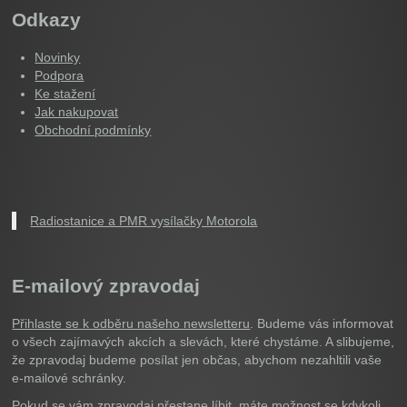
Odkazy
Novinky
Podpora
Ke stažení
Jak nakupovat
Obchodní podmínky
Radiostanice a PMR vysílačky Motorola
E-mailový zpravodaj
Přihlaste se k odběru našeho newsletteru
. Budeme vás informovat
o všech zajímavých akcích a slevách, které chystáme. A slibujeme,
že zpravodaj budeme posílat jen občas, abychom nezahltili vaše
e-mailové schránky.
Pokud se vám zpravodaj přestane líbit, máte možnost se kdykoli