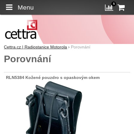
5
Menu
K
Porovn
Cettra.cz | Radiostanice Motorola
Porovnání
Porovnání