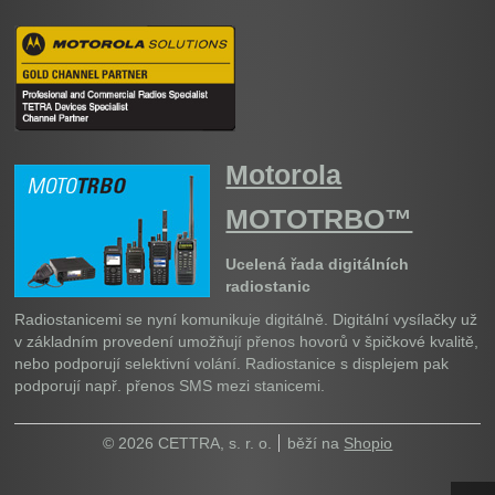
Motorola
MOTOTRBO™
Ucelená řada digitálních
radiostanic
Radiostanicemi se nyní komunikuje digitálně. Digitální vysílačky už
v základním provedení umožňují přenos hovorů v špičkové kvalitě,
nebo podporují selektivní volání. Radiostanice s displejem pak
podporují např. přenos SMS mezi stanicemi.
© 2026 CETTRA, s. r. o.
běží na
Shopio