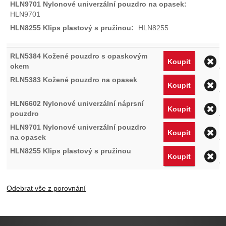
HLN9701
HLN8255
O
Koupit
O
Koupit
O
Koupit
O
Koupit
O
Koupit
Odebrat vše z porovnání