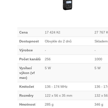
Cena
17 424
Kč
27 767
K
Dostupnost
Obvykle do 2 dnů
Skladem
Výrobce
-
-
Počet kanálů
256
1000
Vysílací
5 W
5 W
výkon (vf
max)
Kmitočet
136 - 174 MHz
136 - 1
Rozměry
122 x 56 x 35 mm
132 x 5
Hmotnost
285 g
346 g