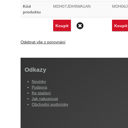
Kód
MDH07JDH9WA1AN
MDH06
produktu
Odstranit
Koupit
Koupit
Odebrat vše z porovnání
Odkazy
Novinky
Podpora
Ke stažení
Jak nakupovat
Obchodní podmínky