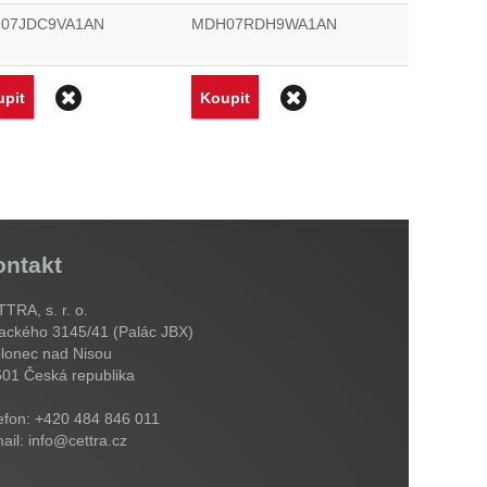
07JDC9VA1AN
MDH07RDH9WA1AN
Odstranit
Odstranit
pit
Koupit
ontakt
TRA, s. r. o.
ackého 3145/41 (Palác JBX)
lonec nad Nisou
601
Česká republika
efon: +420 484 846 011
ail: info@cettra.cz