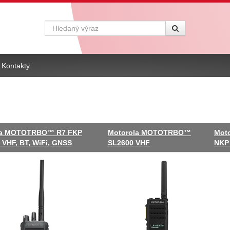
Vyhledávání
Kontakty
la MOTOTRBO™ R7 FKP
Motorola MOTOTRBO™
Mot
 VHF, BT, WiFi, GNSS
SL2600 VHF
NKP