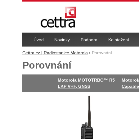
Navigace
Úvod
Novinky
Podpora
Ke stažení
Cettra.cz | Radiostanice Motorola
Porovnání
Porovnání
Motorola MOTOTRBO™ R5
Motoro
LKP VHF, GNSS
Capable