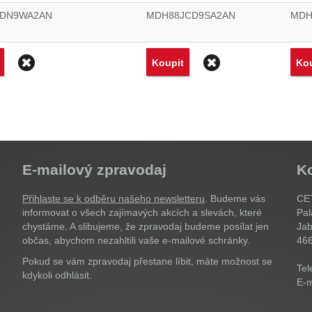
JDN9WA2AN
MDH88JCD9SA2AN
MDH
Odstranit
Odstranit
Koupit
Kou
E-mailový zpravodaj
K
Přihlaste se k odběru našeho newsletteru
. Budeme vás
CET
informovat o všech zajímavých akcích a slevách, které
Pal
chystáme. A slibujeme, že zpravodaj budeme posílat jen
Jab
občas, abychom nezahltili vaše e-mailové schránky.
46
Pokud se vám zpravodaj přestane líbit, máte možnost se
Tel
kdykoli odhlásit.
E-m