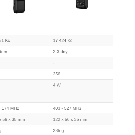
151
Kč
17 424
Kč
adem
2-3 dny
-
256
4 W
- 174 MHz
403 - 527 MHz
x 56 x 35 mm
122 x 56 x 35 mm
g
285 g