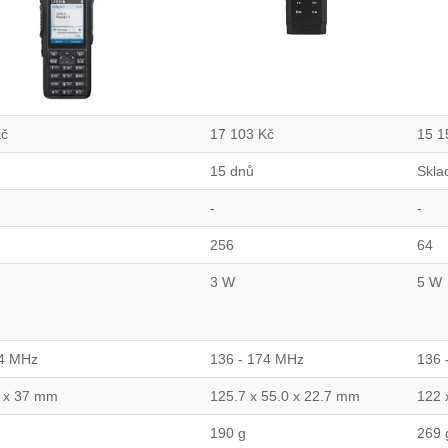
č
17 103
Kč
15 
15 dnů
Skl
-
-
256
64
3 W
5 W
74 MHz
136 - 174 MHz
136 
6 x 37 mm
125.7 x 55.0 x 22.7 mm
122 
190 g
269 