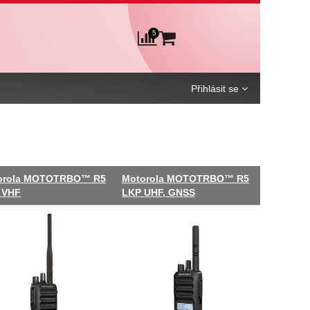
5
Košík
Porovnání
Přihlásit se
orola MOTOTRBO™ R5
Motorola MOTOTRBO™ R5
 VHF
LKP UHF, GNSS