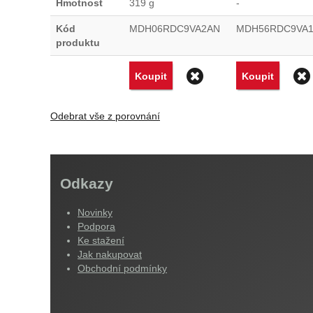
Hmotnost
319 g
-
Kód
MDH06RDC9VA2AN
MDH56RDC9VA
produktu
Odstranit
Koupit
Koupit
Odebrat vše z porovnání
Odkazy
Novinky
Podpora
Ke stažení
Jak nakupovat
Obchodní podmínky