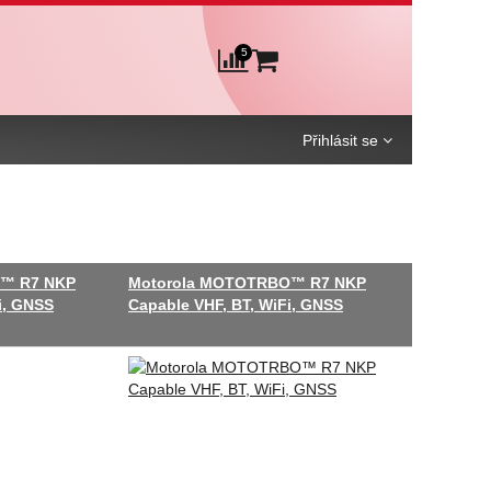
5
Košík
Porovnání
Přihlásit se
™ R7 NKP
Motorola MOTOTRBO™ R7 NKP
i, GNSS
Capable VHF, BT, WiFi, GNSS