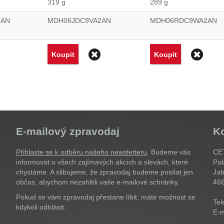
319 g
289 g
1AN
MDH06JDC9VA2AN
MDH06RDC9WA2AN
Odstranit
Odstranit
Od
Koupit
Koupit
E-mailový zpravodaj
K
Přihlaste se k odběru našeho newsletteru
. Budeme vás
CET
informovat o všech zajímavých akcích a slevách, které
Pal
chystáme. A slibujeme, že zpravodaj budeme posílat jen
Jab
občas, abychom nezahltili vaše e-mailové schránky.
46
Pokud se vám zpravodaj přestane líbit, máte možnost se
Tel
kdykoli odhlásit.
E-m