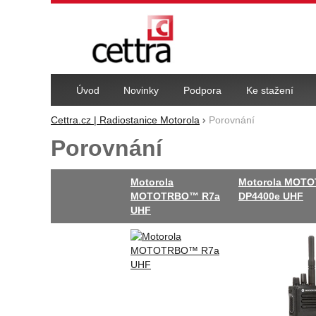
Navigace
Úvod
Novinky
Podpora
Ke stažení
Cettra.cz | Radiostanice Motorola
Porovnání
Porovnání
Motorola
Motorola MOT
MOTOTRBO™ R7a
DP4400e UHF
UHF