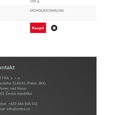
289 g
MDH06JDC9WA2AN
stranit
Odstranit
Koupit
ontakt
TRA, s. r. o.
ackého 3145/41 (Palác JBX)
lonec nad Nisou
601
Česká republika
efon: +420 484 846 011
ail: info@cettra.cz