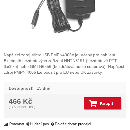
Napájecí zdroj MicroUSB PMPN4006A je určený pro nabíjení
Bluetooth bezdrátových zařízení NNTN8191 (bezdrátové PTT
tlačítko) nebo GMTN6356 (bezdrátová audio souprava). Napájecí
zdroj PMPN 4006 lze použít pro EU nebo UK zásuvky.
Dostupnost:
15 dnů
466
Kč
Koupit
(
385
Kč
bez DPH)
Porovnat
Hlídací pes
Položit dotaz prodejci