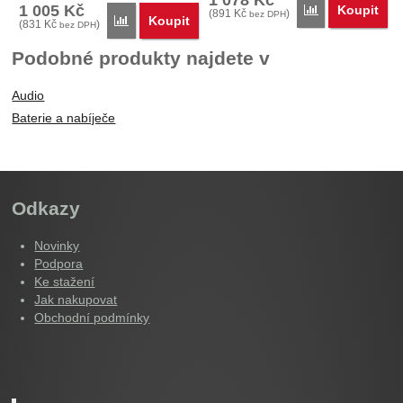
1 005
Kč
Koupit
Porovnat
(
891
Kč
)
bez DPH
Koupit
Porovnat
(
831
Kč
)
bez DPH
Podobné produkty najdete v
Audio
Baterie a nabíječe
Odkazy
Novinky
Podpora
Ke stažení
Jak nakupovat
Obchodní podmínky