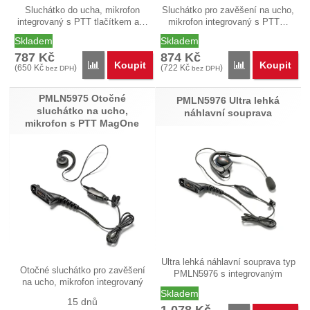
Sluchátko do ucha, mikrofon
Sluchátko pro zavěšení na ucho,
integrovaný s PTT tlačítkem a…
mikrofon integrovaný s PTT…
Skladem
Skladem
787
Kč
874
Kč
Koupit
Koupit
Porovnat
Porovnat
(
650
Kč
)
(
722
Kč
)
bez DPH
bez DPH
PMLN5975 Otočné
PMLN5976 Ultra lehká
sluchátko na ucho,
náhlavní souprava
mikrofon s PTT MagOne
Ultra lehká náhlavní souprava typ
Otočné sluchátko pro zavěšení
PMLN5976 s integrovaným
na ucho, mikrofon integrovaný
PTT…
Skladem
s…
15 dnů
1 078
Kč