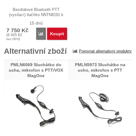
Bezdrátové Bluetooth PTT
(vysílací) tlačítko NNTN8191 k
ovládání…
15 dnů
7 750
Kč
Koupit
Porovnat
(
6 405
Kč
)
bez DPH
Alternativní zboží
Porovnat alternativní produkty
PMLN6069 Sluchátko do
PMLN5973 Sluchátko na
ucha, mikrofon s PTT/VOX
ucho, mikrofon s PTT
MagOne
MagOne