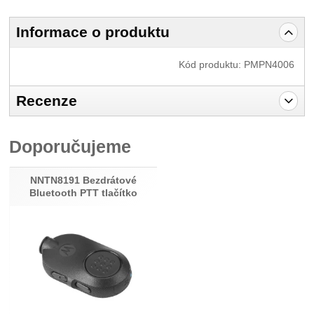
Informace o produktu
Kód produktu:
PMPN4006
Recenze
Pro vkládání recenzí je nutné se přihlásit.
Doporučujeme
Recenze
Nebyla přidána žádná recenze.
NNTN8191 Bezdrátové
Bluetooth PTT tlačítko