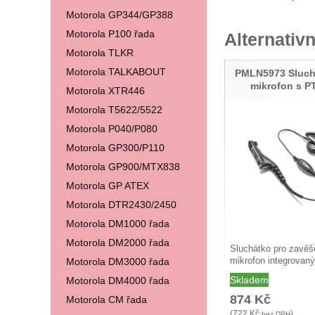
Motorola GP344/GP388
Motorola P100 řada
Alternativn
Motorola TLKR
Motorola TALKABOUT
PMLN5973 Sluch
mikrofon s 
Motorola XTR446
Motorola T5622/5522
Motorola P040/P080
Motorola GP300/P110
Motorola GP900/MTX838
Motorola GP ATEX
Motorola DTR2430/2450
Motorola DM1000 řada
Motorola DM2000 řada
Sluchátko pro zavěš
Motorola DM3000 řada
mikrofon integrova
Skladem
Motorola DM4000 řada
874
Kč
Motorola CM řada
(
722
Kč
)
bez DPH