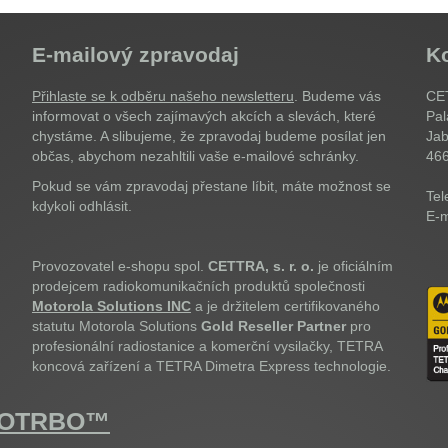
E-mailový zpravodaj
K
Přihlaste se k odběru našeho newsletteru
. Budeme vás
CET
informovat o všech zajímavých akcích a slevách, které
Pal
chystáme. A slibujeme, že zpravodaj budeme posílat jen
Jab
občas, abychom nezahltili vaše e-mailové schránky.
46
Pokud se vám zpravodaj přestane líbit, máte možnost se
Tel
kdykoli odhlásit.
E-m
Provozovatel e-shopu spol.
CETTRA, s. r. o.
je oficiálním
prodejcem radiokomunikačních produktů společnosti
Motorola Solutions INC
a je držitelem certifikovaného
statutu Motorola Solutions
Gold Reseller Partner
pro
profesionální radiostanice a komerční vysilačky, TETRA
koncová zařízení a TETRA Dimetra Express technologie.
OTOTRBO™