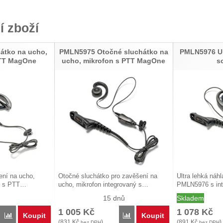
í zboží
átko na ucho,
PMLN5975 Otočné sluchátko na
PMLN5976 Ul
PTT MagOne
ucho, mikrofon s PTT MagOne
s
ení na ucho,
Otočné sluchátko pro zavěšení na
Ultra lehká náh
ný s PTT…
ucho, mikrofon integrovaný s…
PMLN5976 s in
15 dnů
Skladem
1 005
Kč
1 078
Kč
Koupit
Koupit
Porovnat
Porovnat
(
831
Kč
)
(
891
Kč
)
bez DPH
bez DPH