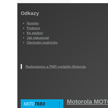
Odkazy
Novinky
Podpora
Ke stažení
Jak nakupovat
Obchodní podmínky
Radiostanice a PMR vysílačky Motorola
Motorola M