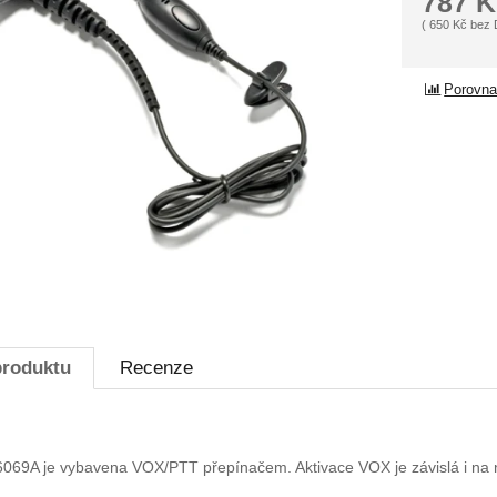
787
K
(
650
Kč
bez
Porovna
produktu
Recenze
69A je vybavena VOX/PTT přepínačem. Aktivace VOX je závislá i na n