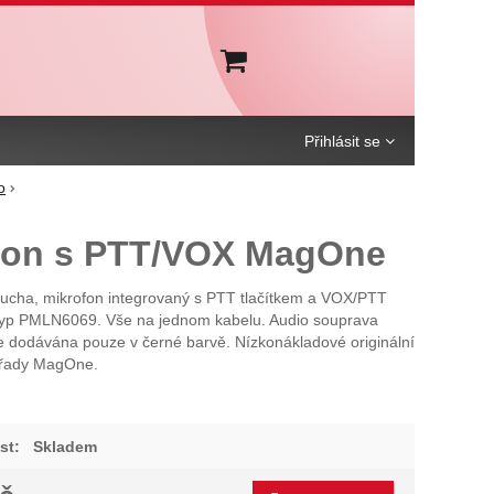
Košík
Přihlásit se
o
fon s PTT/VOX MagOne
 ucha, mikrofon integrovaný s PTT tlačítkem a VOX/PTT
yp PMLN6069. Vše na jednom kabelu. Audio souprava
 dodávána pouze v černé barvě. Nízkonákladové originální
í řady MagOne.
st:
Skladem