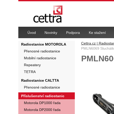
Navigace
Úvod
Novinky
Podpora
Ke stažení
Cettra.cz | Radiosta
Radiostanice MOTOROLA
PMLN6069 Sluchátk
Přenosné radiostanice
PMLN606
Mobilní radiostanice
Repeatery
Fotografie
TETRA
Radiostanice CALTTA
Přenosné radiostanice
Příslušenství radiostanic
Motorola DP1000 řada
Motorola DP2000 řada