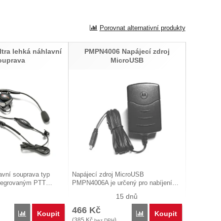
Porovnat alternativní produkty
tra lehká náhlavní
PMPN4006 Napájecí zdroj
ouprava
MicroUSB
lavní souprava typ
Napájecí zdroj MicroUSB
tegrovaným PTT…
PMPN4006A je určený pro nabíjení…
15 dnů
466
Kč
Koupit
Koupit
Porovnat
Porovnat
(
385
Kč
)
bez DPH