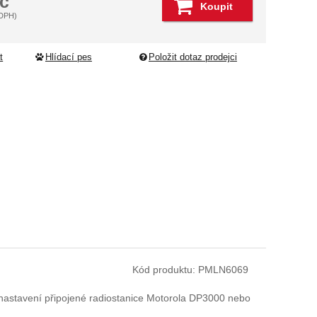
č
Koupit
 DPH)
t
Hlídací pes
Položit dotaz prodejci
Kód produktu:
PMLN6069
astavení připojené radiostanice Motorola DP3000 nebo