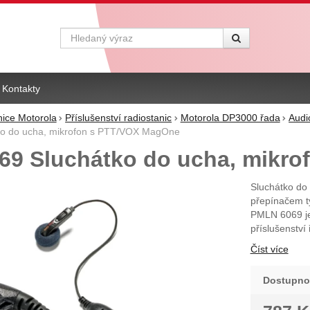
Vyhledávání
Kontakty
nice Motorola
Příslušenství radiostanic
Motorola DP3000 řada
Audi
o do ucha, mikrofon s PTT/VOX MagOne
9 Sluchátko do ucha, mikro
Sluchátko do
přepínačem t
PMLN 6069 je
příslušenstv
Číst více
Dostupno