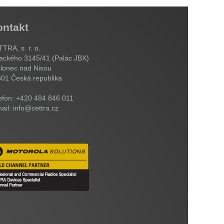
ontakt
TRA, s. r. o.
ackého 3145/41 (Palác JBX)
lonec nad Nisou
601
Česká republika
efon: +420 484 846 011
ail: info@cettra.cz