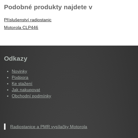
Podobné produkty najdete v
Příslušenství radiostanic
Motorola CLP446
Odkazy
Novinky
Podpora
Ke stažení
Jak nakupovat
Obchodní podmínky
Radiostanice a PMR vysílačky Motorola