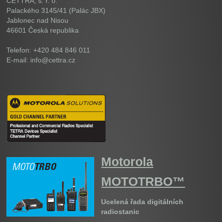
CETTRA, s. r. o.
Palackého 3145/41 (Palác JBX)
Jablonec nad Nisou
46601
Česká republika
Telefon: +420 484 846 011
E-mail: info@cettra.cz
Motorola
MOTOTRBO™
Ucelená řada digitálních
radiostanic