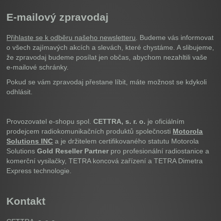
E-mailový zpravodaj
Přihlaste se k odběru našeho newsletteru
. Budeme vás informovat
o všech zajímavých akcích a slevách, které chystáme. A slibujeme,
že zpravodaj budeme posílat jen občas, abychom nezahltili vaše
e-mailové schránky.
Pokud se vám zpravodaj přestane líbit, máte možnost se kdykoli
odhlásit.
Provozovatel e-shopu spol.
CETTRA, s. r. o.
je oficiálním
prodejcem radiokomunikačních produktů společnosti
Motorola
Solutions INC
a je držitelem certifikovaného statutu Motorola
Solutions
Gold Reseller Partner
pro profesionální radiostanice a
komerční vysilačky, TETRA koncová zařízení a TETRA Dimetra
Express technologie.
Kontakt