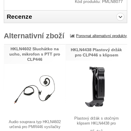
Kód produktu:
PMLN8077
Recenze
Pro vkládání recenzí je nutné se přihlásit.
Alternativní zboží
Porovnat alternativní produkty
Recenze
HKLN4602 Sluchátko na
Nebyla přidána žádná recenze.
HKLN4438 Plastový držák
ucho, mikrofon s PTT pro
pro CLP446 s klipsem
CLP446
Plastový držák s otočným
Audio souprava typ HKLN4602
klipsem HKLN4438 pro
určená pro PMR446 vysílačky
PMR446…