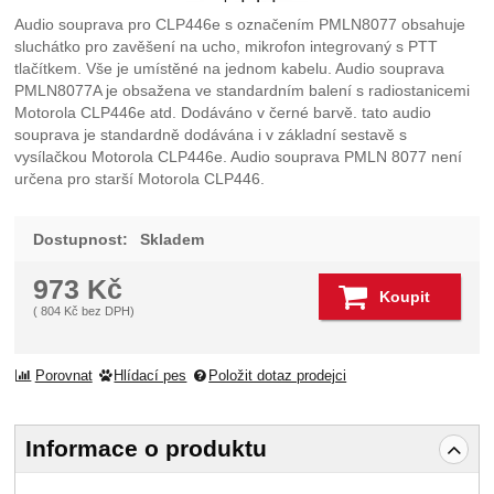
Audio souprava pro CLP446e s označením PMLN8077 obsahuje
sluchátko pro zavěšení na ucho, mikrofon integrovaný s PTT
tlačítkem. Vše je umístěné na jednom kabelu. Audio souprava
PMLN8077A je obsažena ve standardním balení s radiostanicemi
Motorola CLP446e atd. Dodáváno v černé barvě. tato audio
souprava je standardně dodávána i v základní sestavě s
vysílačkou Motorola CLP446e. Audio souprava PMLN 8077 není
určena pro starší Motorola CLP446.
Dostupnost:
Skladem
973
Kč
Koupit
(
804
Kč
bez DPH)
Porovnat
Hlídací pes
Položit dotaz prodejci
Informace o produktu