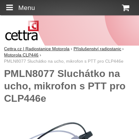
Menu
K
Cettra.cz | Radiostanice Motorola
Příslušenství radiostanic
Motorola CLP446
PMLN8077 Sluchátko na ucho, mikrofon s PTT pro CLP446e
PMLN8077 Sluchátko na
ucho, mikrofon s PTT pro
CLP446e
Fotografie