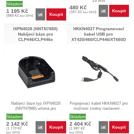
15 dnů
Motorola…
Skladem
480
Kč
1 195
Kč
Koupit
Porovnat
(
397
Kč
)
bez DPH
Koupit
Porovnat
(
988
Kč
)
bez DPH
IXPN4028 (NNTN7880)
HKKN4027 Programovací
Nabíjecí báze pro
kabel USB pro
CLP446/CLP446e
XT420/460/CLP446/XT660D
Nabíjecí báze typ IXPN4028
Propojovací kabel HKKN4027 pro
(NNTN7880) určená pro
možnost změny nastavení…
PMR446…
Skladem
Skladem
2 142
Kč
2 404
Kč
Koupit
Koupit
Porovnat
Porovnat
(
1 770
Kč
(
1 987
Kč
)
)
bez DPH
bez DPH