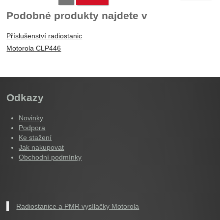
Podobné produkty najdete v
Příslušenství radiostanic
Motorola CLP446
Odkazy
Novinky
Podpora
Ke stažení
Jak nakupovat
Obchodní podmínky
Radiostanice a PMR vysílačky Motorola