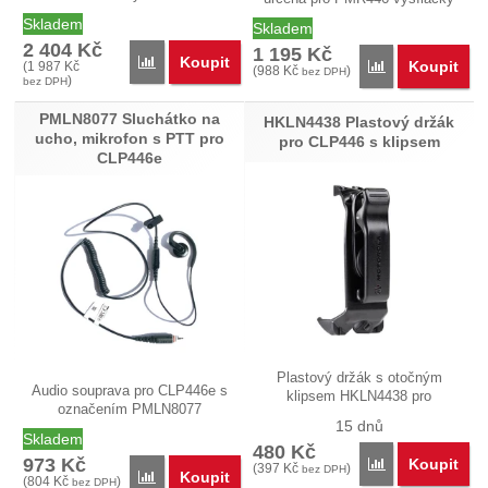
Motorola…
Skladem
Skladem
2 404
Kč
1 195
Kč
Koupit
Porovnat
Koupit
(
1 987
Kč
Porovnat
(
988
Kč
)
bez DPH
)
bez DPH
PMLN8077 Sluchátko na
HKLN4438 Plastový držák
ucho, mikrofon s PTT pro
pro CLP446 s klipsem
CLP446e
Plastový držák s otočným
Audio souprava pro CLP446e s
klipsem HKLN4438 pro
označením PMLN8077
PMR446…
15 dnů
obsahuje…
Skladem
480
Kč
973
Kč
Koupit
Porovnat
(
397
Kč
)
bez DPH
Koupit
Porovnat
(
804
Kč
)
bez DPH