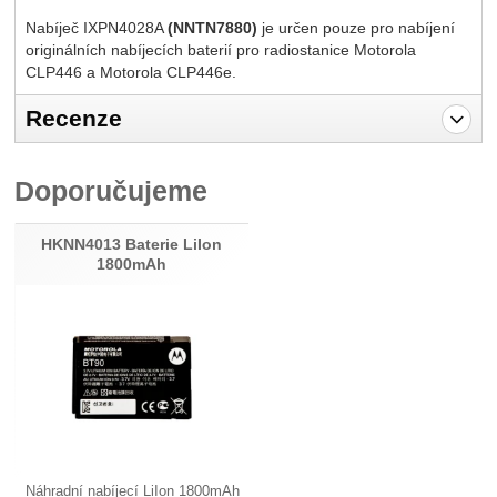
Nabíječ IXPN4028A
(NNTN7880)
je určen pouze pro nabíjení
originálních nabíjecích baterií pro radiostanice Motorola
CLP446 a Motorola CLP446e.
Recenze
Pro vkládání recenzí je nutné se přihlásit.
Doporučujeme
Recenze
Nebyla přidána žádná recenze.
HKNN4013 Baterie LiIon
1800mAh
Náhradní nabíjecí LiIon 1800mAh