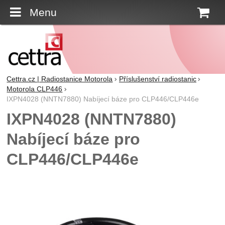
Menu
K
Cettra.cz | Radiostanice Motorola
Příslušenství radiostanic
Motorola CLP446
IXPN4028 (NNTN7880) Nabíjecí báze pro CLP446/CLP446e
IXPN4028 (NNTN7880)
Nabíjecí báze pro
CLP446/CLP446e
Fotografie