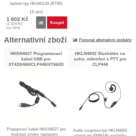
baterie typ HKN4013A (BT90)
pro…
15 dnů
1 602
Kč
Koupit
Porovnat
(
1 324
Kč
)
bez DPH
Alternativní zboží
Porovnat alternativní produkty
HKKN4027 Programovací
HKLN4602 Sluchátko na
kabel USB pro
ucho, mikrofon s PTT pro
XT420/460/CLP446/XT660D
CLP446
Propojovací kabel HKKN4027 pro
Audio souprava typ HKLN4602
možnost změny nastavení…
určená pro PMR446 vysílačky