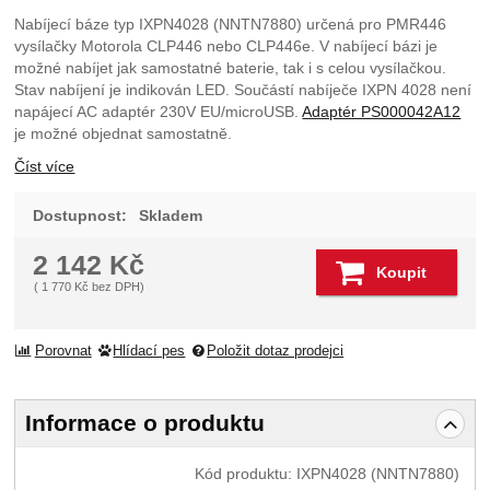
Nabíjecí báze typ IXPN4028 (NNTN7880) určená pro PMR446
vysílačky Motorola CLP446 nebo CLP446e. V nabíjecí bázi je
možné nabíjet jak samostatné baterie, tak i s celou vysílačkou.
Stav nabíjení je indikován LED. Součástí nabíječe IXPN 4028 není
napájecí AC adaptér 230V EU/microUSB.
Adaptér PS000042A12
je možné objednat samostatně.
Číst více
Dostupnost:
Skladem
2 142
Kč
Koupit
(
1 770
Kč
bez DPH)
Porovnat
Hlídací pes
Položit dotaz prodejci
Informace o produktu
Kód produktu:
IXPN4028 (NNTN7880)