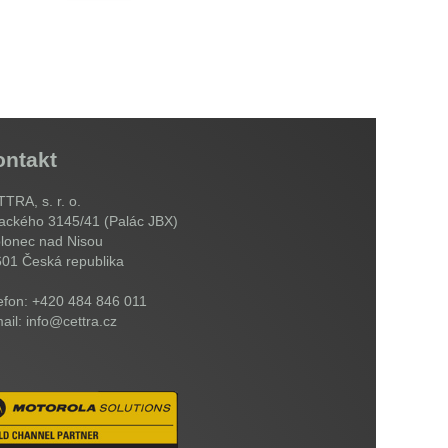
ontakt
TRA, s. r. o.
ackého 3145/41 (Palác JBX)
lonec nad Nisou
601
Česká republika
efon: +420 484 846 011
ail: info@cettra.cz