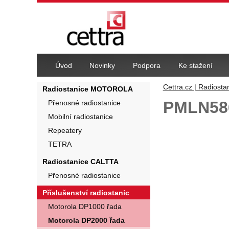
Navigace
Úvod
Novinky
Podpora
Ke stažení
Cettra.cz | Radiosta
Radiostanice MOTOROLA
PMLN586
Přenosné radiostanice
Mobilní radiostanice
Fotografie
Repeatery
TETRA
Radiostanice CALTTA
Přenosné radiostanice
Příslušenství radiostanic
Motorola DP1000 řada
Motorola DP2000 řada