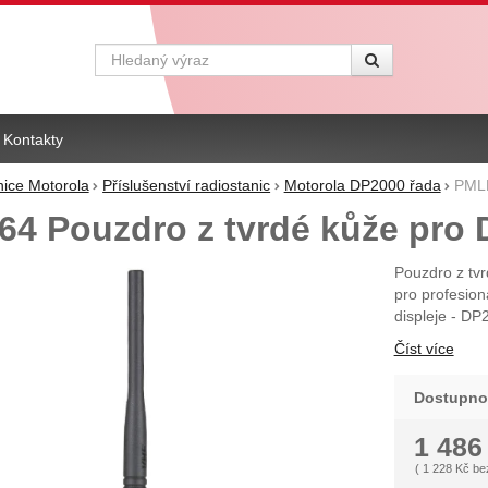
Vyhledávání
Kontakty
nice Motorola
Příslušenství radiostanic
Motorola DP2000 řada
PMLN
4 Pouzdro z tvrdé kůže pro 
Pouzdro z tv
pro profesion
displeje - D
Číst více
Dostupno
1 48
(
1 228
Kč
be