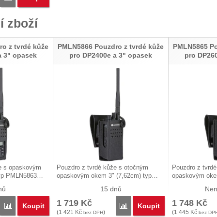
í zboží
o z tvrdé kůže
PMLN5866 Pouzdro z tvrdé kůže
PMLN5865 Pou
a 3" opasek
pro DP2400e a 3" opasek
pro DP26
že s opaskovým
Pouzdro z tvrdé kůže s otočným
Pouzdro z tvrd
 typ PMLN5863…
opaskovým okem 3" (7,62cm) typ…
opaskovým oke
nů
15 dnů
Nen
1 719
Kč
1 748
Kč
Koupit
Koupit
Porovnat
Porovnat
(
1 421
Kč
)
(
1 445
Kč
bez DPH
bez DP