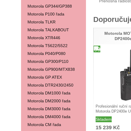
Přenosná radios
Motorola GP344/GP388
Motorola P100 řada
Doporuču
Motorola TLKR
Motorola TALKABOUT
Motorola M
Motorola XTR446
DP2400
Motorola T5622/5522
Motorola P040/P080
Motorola GP300/P110
Motorola GP900/MTX838
Motorola GP ATEX
Motorola DTR2430/2450
Motorola DM1000 řada
Motorola DM2000 řada
Profesionální ruční r
Motorola DM3000 řada
Motorola DP2400e 
Motorola DM4000 řada
Skladem
Motorola CM řada
15 239
Kč