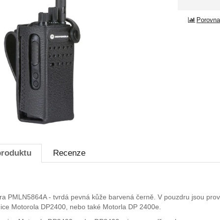
Porovna
produktu
Recenze
a PMLN5864A - tvrdá pevná kůže barvená černě. V pouzdru jsou prov
ice Motorola DP2400, nebo také Motorla DP 2400e.