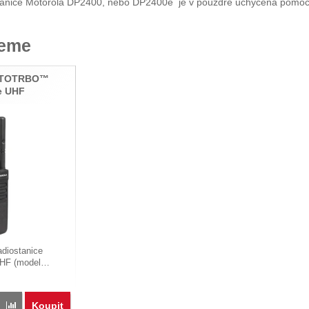
tanice Motorola DP2400, nebo DP2400e je v pouzdře uchycena pomocí
jeme
OTOTRBO™
e UHF
adiostanice
UHF (model…
Koupit
Porovnat