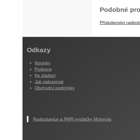
Podobné pro
Příslušenství radiost
Odkazy
Novinky
Podpora
Ke stažení
Jak nakupovat
Obchodní podmínky
Radiostanice a PMR vysílačky Motorola