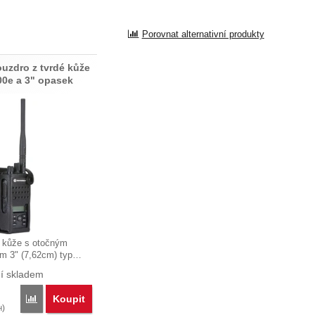
Porovnat alternativní produkty
zdro z tvrdé kůže
00e a 3" opasek
é kůže s otočným
m 3" (7,62cm) typ…
í skladem
Koupit
Porovnat
)
H