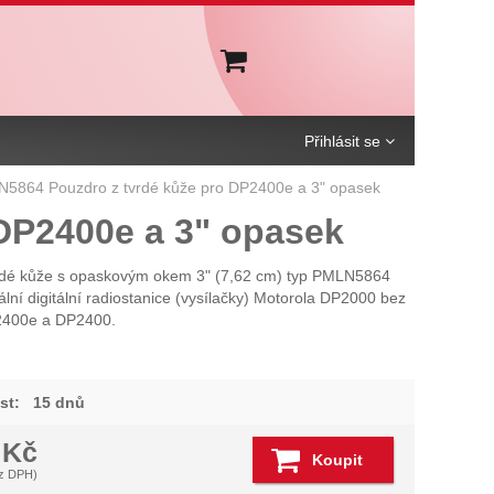
Košík
Přihlásit se
5864 Pouzdro z tvrdé kůže pro DP2400e a 3" opasek
DP2400e a 3" opasek
rdé kůže s opaskovým okem 3" (7,62 cm) typ PMLN5864
ální digitální radiostanice (vysílačky) Motorola DP2000 bez
P2400e a DP2400.
st:
15 dnů
6
Kč
Koupit
z DPH)