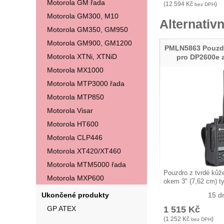
Motorola GM řada
(
12 594
Kč
)
bez DPH
Motorola GM300, M10
Alternativn
Motorola GM350, GM950
Motorola GM900, GM1200
PMLN5863 Pouzdr
Motorola XTNi, XTNiD
pro DP2600e 
Motorola MX1000
Motorola MTP3000 řada
Motorola MTP850
Motorola Visar
Motorola HT600
Motorola CLP446
Motorola XT420/XT460
Motorola MTM5000 řada
Pouzdro z tvrdé ků
Motorola MXP600
okem 3" (7,62 cm)
Ukončené produkty
15 d
GP ATEX
1 515
Kč
(
1 252
Kč
)
bez DPH