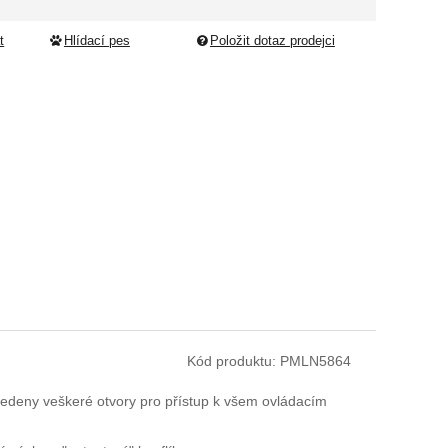
t
Hlídací pes
Položit dotaz prodejci
Kód produktu:
PMLN5864
edeny veškeré otvory pro přístup k všem ovládacím