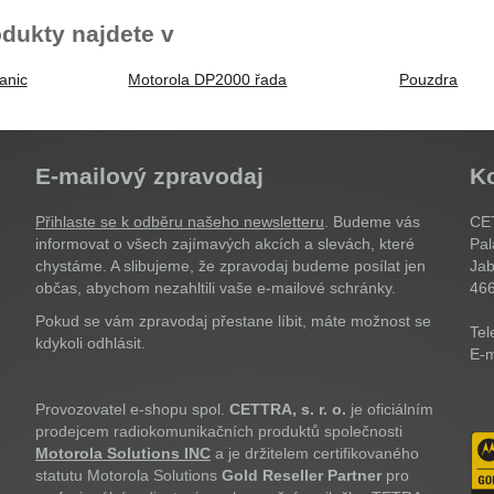
dukty najdete v
anic
Motorola DP2000 řada
Pouzdra
E-mailový zpravodaj
K
Přihlaste se k odběru našeho newsletteru
. Budeme vás
CET
informovat o všech zajímavých akcích a slevách, které
Pal
chystáme. A slibujeme, že zpravodaj budeme posílat jen
Jab
občas, abychom nezahltili vaše e-mailové schránky.
46
Pokud se vám zpravodaj přestane líbit, máte možnost se
Tel
kdykoli odhlásit.
E-m
Provozovatel e-shopu spol.
CETTRA, s. r. o.
je oficiálním
prodejcem radiokomunikačních produktů společnosti
Motorola Solutions INC
a je držitelem certifikovaného
statutu Motorola Solutions
Gold Reseller Partner
pro