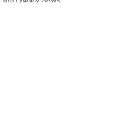
 pásku s "patentový" knoflíkem.