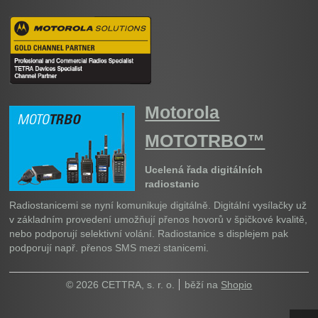
Motorola
MOTOTRBO™
Ucelená řada digitálních
radiostanic
Radiostanicemi se nyní komunikuje digitálně. Digitální vysílačky už
v základním provedení umožňují přenos hovorů v špičkové kvalitě,
nebo podporují selektivní volání. Radiostanice s displejem pak
podporují např. přenos SMS mezi stanicemi.
© 2026 CETTRA, s. r. o.
běží na
Shopio