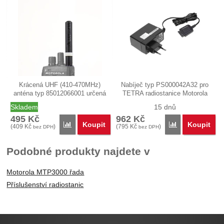
Krácená UHF (410-470MHz)
Nabíječ typ PS000042A32 pro
anténa typ 85012066001 určená
TETRA radiostanice Motorola
pro TETRA…
MXP600,…
Skladem
15 dnů
495
Kč
962
Kč
Koupit
Koupit
Porovnat
Porovnat
(
409
Kč
)
(
795
Kč
)
bez DPH
bez DPH
Podobné produkty najdete v
Motorola MTP3000 řada
Příslušenství radiostanic