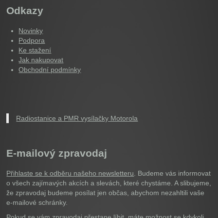
Odkazy
Novinky
Podpora
Ke stažení
Jak nakupovat
Obchodní podmínky
Radiostanice a PMR vysílačky Motorola
E-mailový zpravodaj
Přihlaste se k odběru našeho newsletteru
. Budeme vás informovat
o všech zajímavých akcích a slevách, které chystáme. A slibujeme,
že zpravodaj budeme posílat jen občas, abychom nezahltili vaše
e-mailové schránky.
Pokud se vám zpravodaj přestane líbit, máte možnost se kdykoli