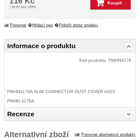
116
Kč
Koupit
(
96
Kč
bez DPH)
Porovnat
Hlídací pes
Položit dotaz prodejci
Informace o produktu
Kód produktu:
PMHN4178
PMHN4178A SLIM CONNECTOR DUST COVER ASSY
PMHN 4178A
Recenze
Pro vkládání recenzí je nutné se přihlásit.
Alternativní zboží
Porovnat alternativní produkty
Recenze