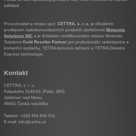
odhlásit.
Provozovatel e-shopu spol.
CETTRA, s. r. o.
je oficiálním
prodejcem radiokomunikačních produktů společnosti
Motorola
Solutions INC
a je držitelem certifikovaného statutu Motorola
Solutions
Gold Reseller Partner
pro profesionální radiostanice a
komerční vysilačky, TETRA koncová zařízení a TETRA Dimetra
Express technologie.
Kontakt
CETTRA, s. r. o.
Palackého 3145/41 (Palác JBX)
Jablonec nad Nisou
46601
Česká republika
Telefon: +420 484 846 011
E-mail: info@cettra.cz