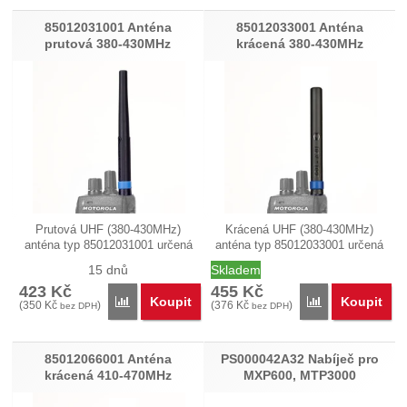
Nebyla přidána žádná recenze.
85012031001 Anténa
85012033001 Anténa
prutová 380-430MHz
krácená 380-430MHz
Prutová UHF (380-430MHz)
Krácená UHF (380-430MHz)
anténa typ 85012031001 určená
anténa typ 85012033001 určená
pro TETRA…
pro TETRA…
15 dnů
Skladem
423
Kč
455
Kč
Koupit
Koupit
Porovnat
Porovnat
(
350
Kč
)
(
376
Kč
)
bez DPH
bez DPH
85012066001 Anténa
PS000042A32 Nabíječ pro
krácená 410-470MHz
MXP600, MTP3000