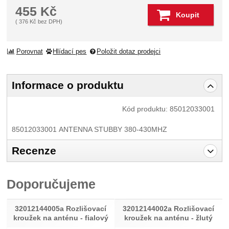
455
Kč
Koupit
(
376
Kč
bez DPH)
Porovnat
Hlídací pes
Položit dotaz prodejci
Informace o produktu
Kód produktu:
85012033001
85012033001 ANTENNA STUBBY 380-430MHZ
Recenze
Pro vkládání recenzí je nutné se přihlásit.
Doporučujeme
Recenze
Nebyla přidána žádná recenze.
32012144005a Rozlišovací
32012144002a Rozlišovací
kroužek na anténu - fialový
kroužek na anténu - žlutý