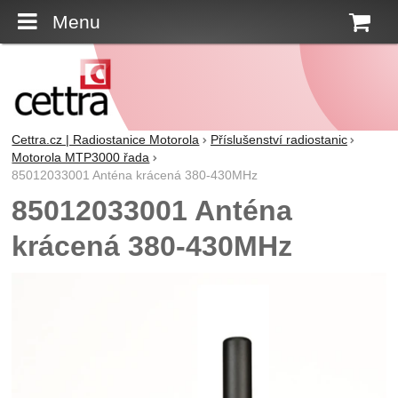
Menu
K
Cettra.cz | Radiostanice Motorola
Příslušenství radiostanic
Motorola MTP3000 řada
85012033001 Anténa krácená 380-430MHz
85012033001 Anténa
krácená 380-430MHz
Fotografie