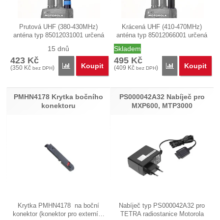
Prutová UHF (380-430MHz)
Krácená UHF (410-470MHz)
anténa typ 85012031001 určená
anténa typ 85012066001 určená
pro TETRA…
pro TETRA…
15 dnů
Skladem
423
Kč
495
Kč
Koupit
Koupit
Porovnat
Porovnat
(
350
Kč
)
(
409
Kč
)
bez DPH
bez DPH
PMHN4178 Krytka bočního
PS000042A32 Nabíječ pro
konektoru
MXP600, MTP3000
Krytka PMHN4178 na boční
Nabíječ typ PS000042A32 pro
konektor (konektor pro externí…
TETRA radiostanice Motorola