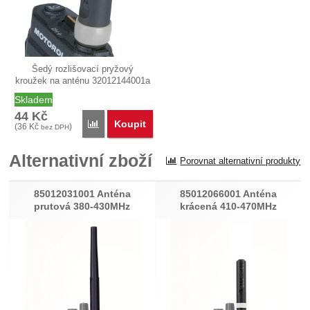
Šedý rozlišovací pryžový
kroužek na anténu 32012144001a
určený…
Skladem
44
Kč
Koupit
Porovnat
(
36
Kč
)
bez DPH
Alternativní zboží
Porovnat alternativní produkty
85012031001 Anténa
85012066001 Anténa
prutová 380-430MHz
krácená 410-470MHz