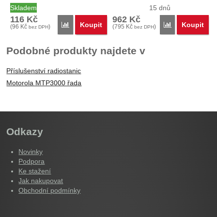
MXP600,…
Skladem
15 dnů
116
Kč
962
Kč
Koupit
Koupit
Porovnat
Porovnat
(
96
Kč
)
(
795
Kč
)
bez DPH
bez DPH
Podobné produkty najdete v
Příslušenství radiostanic
Motorola MTP3000 řada
Odkazy
Novinky
Podpora
Ke stažení
Jak nakupovat
Obchodní podmínky