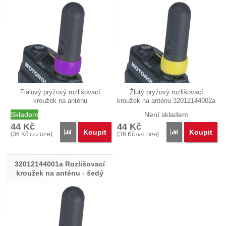
Fialový pryžový rozlišovací
Žlutý pryžový rozlišovací
kroužek na anténu
kroužek na anténu 32012144002a
32012144005a…
je…
Skladem
Není skladem
44
Kč
44
Kč
Koupit
Koupit
Porovnat
Porovnat
(
36
Kč
)
(
36
Kč
)
bez DPH
bez DPH
32012144001a Rozlišovací
kroužek na anténu - šedý