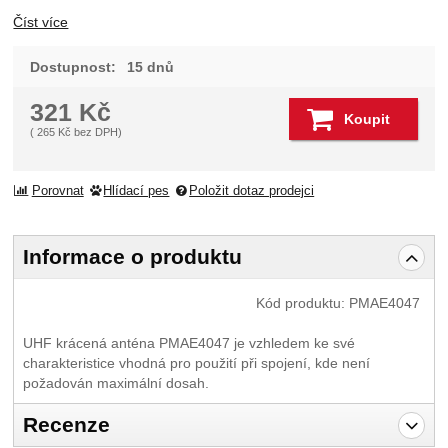
Číst více
Dostupnost:
15 dnů
321
Kč
Koupit
(
265
Kč
bez DPH)
Porovnat
Hlídací pes
Položit dotaz prodejci
Informace o produktu
Kód produktu:
PMAE4047
UHF krácená anténa PMAE4047 je vzhledem ke své
charakteristice vhodná pro použití při spojení, kde není
požadován maximální dosah.
Recenze