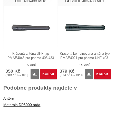
UHF 403-433 MHz
GPS/UHF 403-433 MHz
Krácená anténa UHF typ
Krácená kombinovaná anténa typ
PMAE4046 pro pásmo 403-433
PMAE4021 pro pásmo UHF 403-
MHz o délce…
433…
15 dnů
15 dnů
350
Kč
379
Kč
Koupit
Koupit
Porovnat
Porovnat
(
289
Kč
)
(
313
Kč
)
bez DPH
bez DPH
Podobné produkty najdete v
Antény
Motorola DP3000 řada