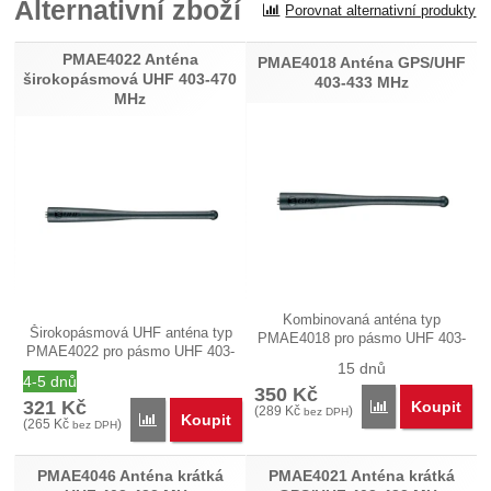
Alternativní zboží
Porovnat alternativní produkty
PMAE4022 Anténa
PMAE4018 Anténa GPS/UHF
širokopásmová UHF 403-470
403-433 MHz
MHz
Kombinovaná anténa typ
Širokopásmová UHF anténa typ
PMAE4018 pro pásmo UHF 403-
PMAE4022 pro pásmo UHF 403-
433 MHz a GPS…
15 dnů
470 MHz…
4-5 dnů
350
Kč
321
Kč
Koupit
Porovnat
(
289
Kč
)
bez DPH
Koupit
Porovnat
(
265
Kč
)
bez DPH
PMAE4046 Anténa krátká
PMAE4021 Anténa krátká