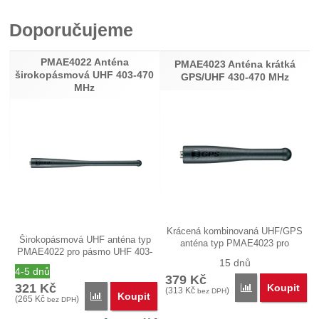
Pro vkládání recenzí je nutné se přihlásit.
Doporučujeme
Recenze
PMAE4022 Anténa
Nebyla přidána žádná recenze.
PMAE4023 Anténa krátká
širokopásmová UHF 403-470
GPS/UHF 430-470 MHz
MHz
Krácená kombinovaná UHF/GPS
Širokopásmová UHF anténa typ
anténa typ PMAE4023 pro
PMAE4022 pro pásmo UHF 403-
pásmo…
15 dnů
470 MHz…
4-5 dnů
379
Kč
321
Kč
Koupit
Porovnat
(
313
Kč
)
bez DPH
Koupit
Porovnat
(
265
Kč
)
bez DPH