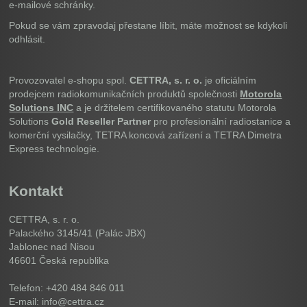
e-mailové schránky.
Pokud se vám zpravodaj přestane líbit, máte možnost se kdykoli
odhlásit.
Provozovatel e-shopu spol.
CETTRA, s. r. o.
je oficiálním
prodejcem radiokomunikačních produktů společnosti
Motorola
Solutions INC
a je držitelem certifikovaného statutu Motorola
Solutions
Gold Reseller Partner
pro profesionální radiostanice a
komerční vysilačky, TETRA koncová zařízení a TETRA Dimetra
Express technologie.
Kontakt
CETTRA, s. r. o.
Palackého 3145/41 (Palác JBX)
Jablonec nad Nisou
46601
Česká republika
Telefon: +420 484 846 011
E-mail: info@cettra.cz