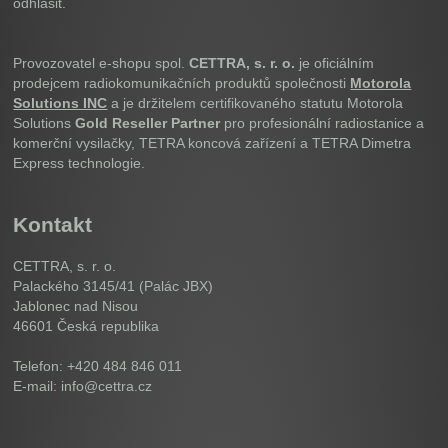
odhlásit.
Provozovatel e-shopu spol.
CETTRA, s. r. o.
je oficiálním
prodejcem radiokomunikačních produktů společnosti
Motorola
Solutions INC
a je držitelem certifikovaného statutu Motorola
Solutions
Gold Reseller Partner
pro profesionální radiostanice a
komerční vysilačky, TETRA koncová zařízení a TETRA Dimetra
Express technologie.
Kontakt
CETTRA, s. r. o.
Palackého 3145/41 (Palác JBX)
Jablonec nad Nisou
46601
Česká republika
Telefon: +420 484 846 011
E-mail: info@cettra.cz