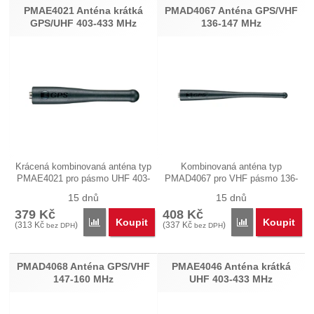
PMAE4021 Anténa krátká
PMAD4067 Anténa GPS/VHF
GPS/UHF 403-433 MHz
136-147 MHz
Krácená kombinovaná anténa typ
Kombinovaná anténa typ
PMAE4021 pro pásmo UHF 403-
PMAD4067 pro VHF pásmo 136-
433…
147 MHz a GPS.…
15 dnů
15 dnů
379
Kč
408
Kč
Koupit
Koupit
Porovnat
Porovnat
(
313
Kč
)
(
337
Kč
)
bez DPH
bez DPH
PMAD4068 Anténa GPS/VHF
PMAE4046 Anténa krátká
147-160 MHz
UHF 403-433 MHz