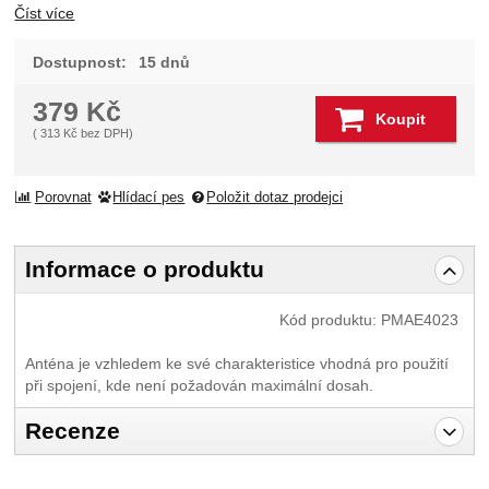
Číst více
Dostupnost:
15 dnů
379
Kč
Koupit
(
313
Kč
bez DPH)
Porovnat
Hlídací pes
Položit dotaz prodejci
Informace o produktu
Kód produktu:
PMAE4023
Anténa je vzhledem ke své charakteristice vhodná pro použití
při spojení, kde není požadován maximální dosah.
Recenze
Pro vkládání recenzí je nutné se přihlásit.