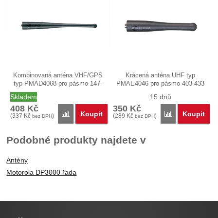
Kombinovaná anténa VHF/GPS
Krácená anténa UHF typ
typ PMAD4068 pro pásmo 147-
PMAE4046 pro pásmo 403-433
160 MHz o…
MHz o délce…
Skladem
15 dnů
408
Kč
350
Kč
Koupit
Koupit
Porovnat
Porovnat
(
337
Kč
)
(
289
Kč
)
bez DPH
bez DPH
Podobné produkty najdete v
Antény
Motorola DP3000 řada