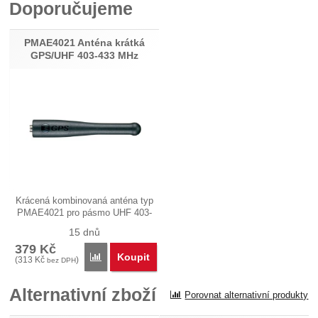
Doporučujeme
Recenze
Nebyla přidána žádná recenze.
PMAE4021 Anténa krátká
GPS/UHF 403-433 MHz
Krácená kombinovaná anténa typ
PMAE4021 pro pásmo UHF 403-
433…
15 dnů
379
Kč
Koupit
Porovnat
(
313
Kč
)
bez DPH
Alternativní zboží
Porovnat alternativní produkty