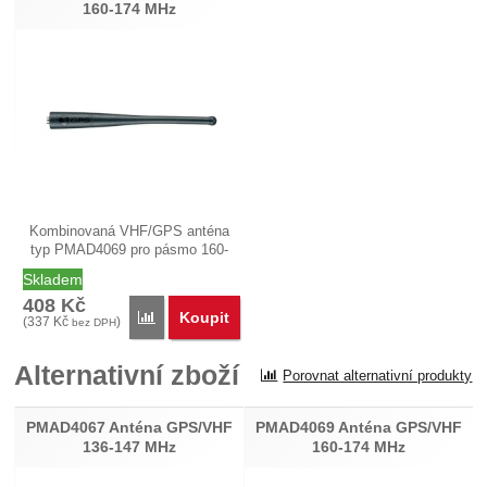
160-174 MHz
Kombinovaná VHF/GPS anténa
typ PMAD4069 pro pásmo 160-
174 MHz o…
Skladem
408
Kč
Koupit
Porovnat
(
337
Kč
)
bez DPH
Alternativní zboží
Porovnat alternativní produkty
PMAD4067 Anténa GPS/VHF
PMAD4069 Anténa GPS/VHF
136-147 MHz
160-174 MHz