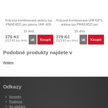
Krácená kombinovaná anténa typ
Krácená kombinovaná UHF/GPS
PMAE4021 pro pásmo UHF 403-
anténa typ PMAE4023 pro
433…
pásmo…
15 dnů
15 dnů
379
Kč
379
Kč
Koupit
Koupit
Porovnat
Porovnat
(
313
Kč
)
(
313
Kč
)
bez DPH
bez DPH
Podobné produkty najdete v
Antény
Odkazy
Novinky
Podpora
Ke stažení