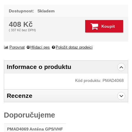
Dostupnost:
Skladem
408
Kč
Koupit
(
337
Kč
bez DPH)
Porovnat
Hlídací pes
Položit dotaz prodejci
Informace o produktu
Kód produktu:
PMAD4068
Recenze
Pro vkládání recenzí je nutné se přihlásit.
Doporučujeme
Recenze
Nebyla přidána žádná recenze.
PMAD4069 Anténa GPS/VHF