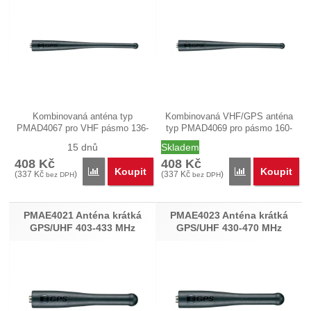
Kombinovaná anténa typ
Kombinovaná VHF/GPS anténa
PMAD4067 pro VHF pásmo 136-
typ PMAD4069 pro pásmo 160-
147 MHz a GPS.…
174 MHz o…
15 dnů
Skladem
408
Kč
408
Kč
Koupit
Koupit
Porovnat
Porovnat
(
337
Kč
)
(
337
Kč
)
bez DPH
bez DPH
PMAE4021 Anténa krátká
PMAE4023 Anténa krátká
GPS/UHF 403-433 MHz
GPS/UHF 430-470 MHz