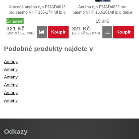
Krácená anténa typ PMAD4013
Anténa typ PMAD4023 pro
pro pásmo VHF 155-174 MHz o
pásmo VHF 150-161MHz o délce
délce…
asi 14 cm.…
Skladem
15 dnů
321
Kč
321
Kč
Koupit
Koupit
Porovnat
Porovnat
(
265
Kč
)
(
265
Kč
)
bez DPH
bez DPH
Podobné produkty najdete v
Antény
Antény
Antény
Antény
Antény
Antény
Odkazy