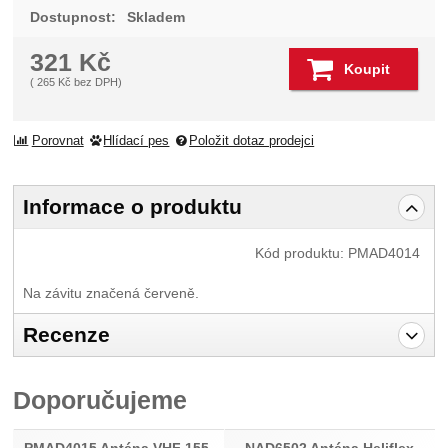
Dostupnost:
Skladem
321
Kč
Koupit
(
265
Kč
bez DPH)
Porovnat
Hlídací pes
Položit dotaz prodejci
Informace o produktu
Kód produktu:
PMAD4014
Na závitu značená červeně.
Recenze
Pro vkládání recenzí je nutné se přihlásit.
Doporučujeme
Recenze
Nebyla přidána žádná recenze.