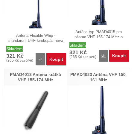
Anténa typ PMAD4015 pro
Anténa Flexible Whip -
pásmo VHF 155-174 MHz o
standardní UHF širokopásmová
délce asi 14 cm.…
Skladem
anténa typ…
Skladem
321
Kč
321
Kč
Koupit
Porovnat
(
265
Kč
)
bez DPH
Koupit
Porovnat
(
265
Kč
)
bez DPH
PMAD4013 Anténa krátká
PMAD4023 Anténa VHF 150-
VHF 155-174 MHz
161 MHz