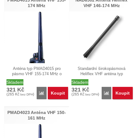
PMAD4015 Anténa VHF 155-
NAD6502 Anténa Heliflex
174 MHz
VHF 146-174 MHz
Anténa typ PMAD4015 pro
Standardní širokopásmová
pásmo VHF 155-174 MHz o
Heliflex VHF anténa typ
délce asi 14 cm.…
NAD6502 laděná…
Skladem
Skladem
321
Kč
321
Kč
Koupit
Koupit
Porovnat
Porovnat
(
265
Kč
)
(
265
Kč
)
bez DPH
bez DPH
PMAD4023 Anténa VHF 150-
161 MHz