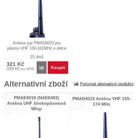
Anténa typ PMAD4023 pro
pásmo VHF 150-161MHz o délce
asi 14 cm.…
15 dnů
321
Kč
Koupit
Porovnat
(
265
Kč
)
bez DPH
Alternativní zboží
Porovnat alternativní produkty
PMAE4016 (NAE6483)
PMAD4015 Anténa VHF 155-
Anténa UHF širokopásmová
174 MHz
Whip