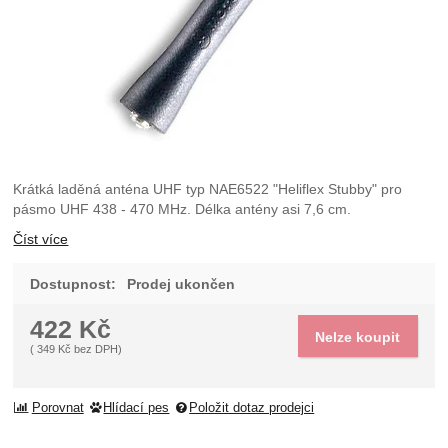
Krátká laděná anténa UHF typ NAE6522 "Heliflex Stubby" pro
pásmo UHF 438 - 470 MHz. Délka antény asi 7,6 cm.
Číst více
Dostupnost:
Prodej ukončen
422
Kč
Nelze koupit
(
349
Kč
bez DPH)
Porovnat
Hlídací pes
Položit dotaz prodejci