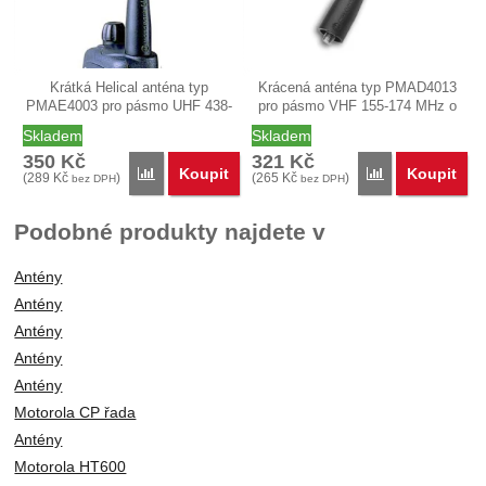
Krátká Helical anténa typ
Krácená anténa typ PMAD4013
PMAE4003 pro pásmo UHF 438-
pro pásmo VHF 155-174 MHz o
470 MHz o…
délce…
Skladem
Skladem
350
Kč
321
Kč
Koupit
Koupit
Porovnat
Porovnat
(
289
Kč
)
(
265
Kč
)
bez DPH
bez DPH
Podobné produkty najdete v
Antény
Antény
Antény
Antény
Antény
Motorola CP řada
Antény
Motorola HT600