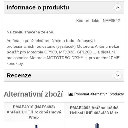
Informace o produktu
Kód produktu:
NAE6522
Na závitu značená zeleně.
Anténa je použitelná pro širokou řadu přenosných
profesionálních radiostanic (vysílaček) Motorola. Anténu
nelze
použít
pro Motorola GP900, MTX838, GP1200 ... a digitální
radiostanice Motorola MOTOTRBO DP3*** tj. pro anténní FME
konektoy.
Recenze
Pro vkládání recenzí je nutné se přihlásit.
Alternativní zboží
Porovnat alternativní produkty
Recenze
PMAE4016 (NAE6483)
Nebyla přidána žádná recenze.
PMAE4002 Anténa krátká
Anténa UHF širokopásmová
Helical UHF 403-433 MHz
Whip