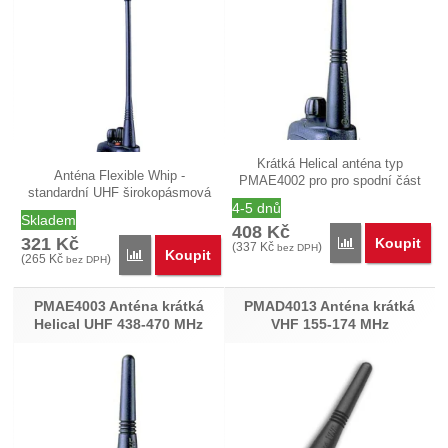
Krátká Helical anténa typ
Anténa Flexible Whip -
PMAE4002 pro pro spodní část
standardní UHF širokopásmová
UHF pásma…
4-5 dnů
anténa typ…
Skladem
408
Kč
321
Kč
Koupit
Porovnat
(
337
Kč
)
bez DPH
Koupit
Porovnat
(
265
Kč
)
bez DPH
PMAE4003 Anténa krátká
PMAD4013 Anténa krátká
Helical UHF 438-470 MHz
VHF 155-174 MHz