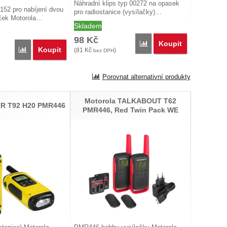
Náhradní klips typ 00272 na opasek
52 pro nabíjení dvou
pro radiostanice (vysílačky)…
ček Motorola…
Skladem
98
Kč
Koupit
Porovnat
Koupit
Porovnat
(
81
Kč
)
bez DPH
Porovnat alternativní produkty
Motorola TALKABOUT T62
KR T92 H20 PMR446
PMR446, Red Twin Pack WE