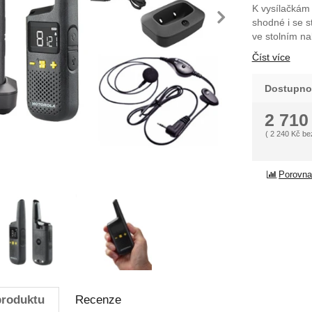
K vysílačkám 
dchozí
násle
shodné i se s
ve stolním na
Číst více
Dostupno
2 71
(
2 240
Kč
be
Porovna
produktu
Recenze