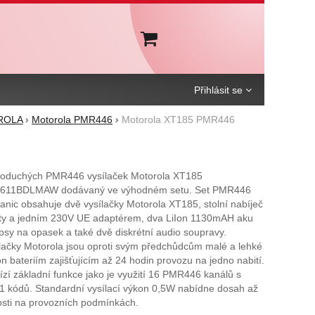
Košík
Přihlásit se
OROLA
Motorola PMR446
Motorola XT185 PMR446
noduchých PMR446 vysílaček Motorola XT185
611BDLMAW dodávaný ve výhodném setu. Set PMR446
anic obsahuje dvě vysílačky Motorola XT185, stolní nabíječ
ty a jedním 230V UE adaptérem, dva LiIon 1130mAH aku
ipsy na opasek a také dvě diskrétní audio soupravy.
ačky Motorola jsou oproti svým předchůdcům malé a lehké
Ion bateriím zajišťujícím až 24 hodin provozu na jedno nabití.
ízí základní funkce jako je využití 16 PMR446 kanálů s
1 kódů. Standardní vysílací výkon 0,5W nabídne dosah až
osti na provozních podmínkách.