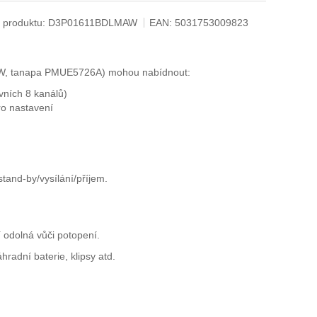
 produktu:
D3P01611BDLMAW
EAN:
5031753009823
AW, tanapa PMUE5726A) mohou nabídnout:
vních 8 kanálů)
ro nastavení
stand-by/vysílání/příjem.
í odolná vůči potopení.
hradní baterie, klipsy atd.