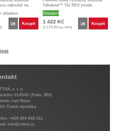
stanice) Motorola
PMR446 hobby vysílačky Motorola
jsou odpovědí na…
Talkabout™ T62 RED (model…
í skladem
Skladem
1 422
Kč
Koupit
Koupit
Porovnat
Porovnat
)
(
1 175
Kč
)
H
bez DPH
R446
ontakt
TRA, s. r. o.
ackého 3145/41 (Palác JBX)
lonec nad Nisou
601
Česká republika
efon: +420 484 846 011
ail: info@cettra.cz