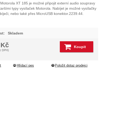
Motorola XT 185 je možné připojit externí audio soupravy
dující
taršími typy vysílaček Motorola. Nabíjet je možné vysílačky
bíječi, nebo také přes MicroUSB konektor.2239.44.
st:
Skladem
0
Kč
Koupit
z DPH)
t
Hlídací pes
Položit dotaz prodejci