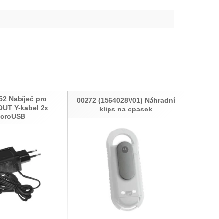
2 Nabíječ pro
00272 (1564028V01) Náhradní
UT Y-kabel 2x
klips na opasek
icroUSB