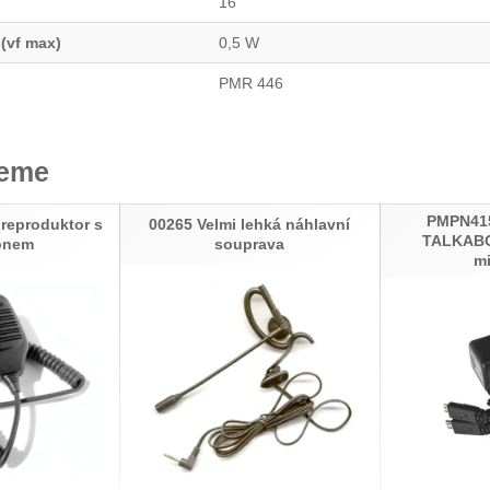
16
 (vf max)
0,5 W
PMR 446
jeme
PMPN415
reproduktor s
00265 Velmi lehká náhlavní
TALKABO
onem
souprava
m