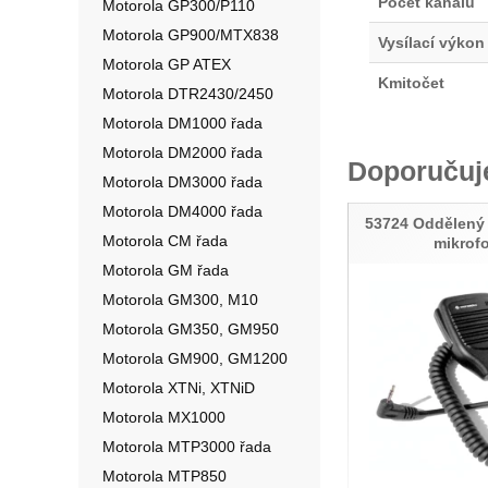
Počet kanálů
Motorola GP300/P110
Motorola GP900/MTX838
Vysílací výkon
Motorola GP ATEX
Kmitočet
Motorola DTR2430/2450
Motorola DM1000 řada
Motorola DM2000 řada
Doporuču
Motorola DM3000 řada
Motorola DM4000 řada
53724 Oddělený 
Motorola CM řada
mikrof
Motorola GM řada
Motorola GM300, M10
Motorola GM350, GM950
Motorola GM900, GM1200
Motorola XTNi, XTNiD
Motorola MX1000
Motorola MTP3000 řada
Motorola MTP850