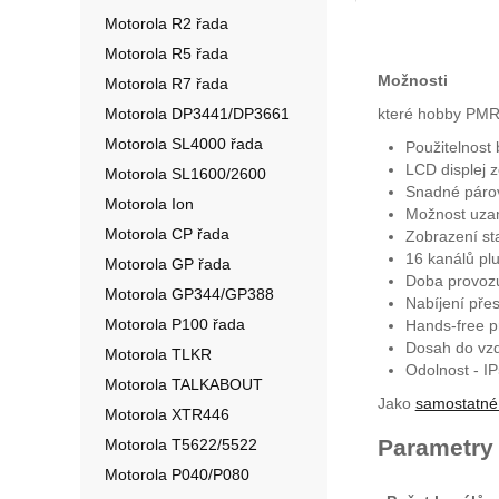
Motorola R2 řada
Motorola R5 řada
Možnosti
Motorola R7 řada
Motorola DP3441/DP3661
které hobby PMR
Motorola SL4000 řada
Použitelnost
LCD displej z
Motorola SL1600/2600
Snadné párov
Motorola Ion
Možnost uzam
Motorola CP řada
Zobrazení sta
16 kanálů pl
Motorola GP řada
Doba provozu 
Motorola GP344/GP388
Nabíjení pře
Motorola P100 řada
Hands-free p
Dosah do vzd
Motorola TLKR
Odolnost - IP
Motorola TALKABOUT
Jako
samostatné v
Motorola XTR446
Parametry
Motorola T5622/5522
Motorola P040/P080