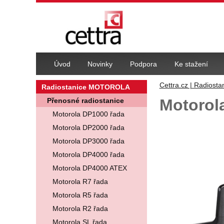
Navigace
Úvod
Novinky
Podpora
Ke stažení
Cettra.cz | Radiosta
Radiostanice MOTOROLA
Motorol
Přenosné radiostanice
Motorola DP1000 řada
Fotografie
Motorola DP2000 řada
Motorola DP3000 řada
Motorola DP4000 řada
Motorola DP4000 ATEX
Motorola R7 řada
Motorola R5 řada
Motorola R2 řada
Motorola SL řada