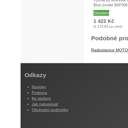
Vysílačky Motorola
Blue (model B6P0
Skladem
1 422
Kč
(
1 175
Kč
)
bez DPH
Podobné pro
Radiostanice MOT
Odkazy
Novinky
Podpora
Ke stažení
Jak nakupovat
Obchodní podmínky