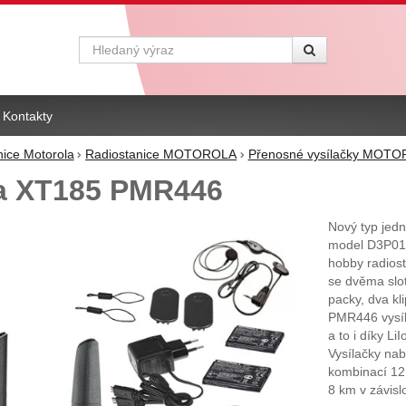
Vyhledávání
Kontakty
nice Motorola
Radiostanice MOTOROLA
Přenosné vysílačky MOT
a XT185 PMR446
Nový typ jed
model D3P01
hobby radiost
se dvěma slo
packy, dva kl
PMR446 vysíl
a to i díky Li
Vysílačky nab
kombinací 12
8 km v závisl