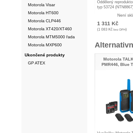
Oddělený reprodukto
Motorola Visar
typ 53724 (NTN8867
Motorola HT600
Není sk
Motorola CLP446
1 311
Kč
Motorola XT420/XT460
(
1 083
Kč
)
bez DPH
Motorola MTM5000 řada
Alternativn
Motorola MXP600
Ukončené produkty
Motorola TAL
GP ATEX
PMR446, Blue 