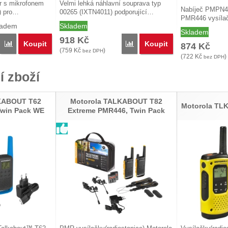
r s mikrofonem
Velmi lehká náhlavní souprava typ
Nabíječ PMPN41
) pro…
00265 (IXTN4011) podporující…
PMR446 vysíla
ladem
Skladem
Skladem
918
Kč
Koupit
Koupit
Porovnat
Porovnat
874
Kč
(
759
Kč
)
bez DPH
(
722
Kč
)
bez DPH
í zboží
KABOUT T62
Motorola TALKABOUT T82
Motorola TL
Twin Pack WE
Extreme PMR446, Twin Pack