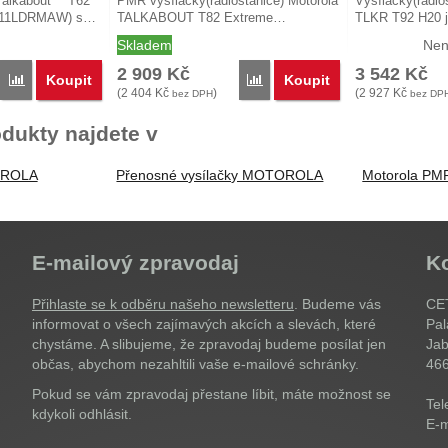
 Talkabout™ T62
PMR vysílačky(radiostanice) Motorola
Vysílačky(radio
0811LDRMAW) s…
TALKABOUT T82 Extreme…
TLKR T92 H20 
Skladem
Nen
2 909
Kč
3 542
Kč
Koupit
Koupit
Porovnat
Porovnat
(
2 404
Kč
)
(
2 927
Kč
bez DPH
bez DP
dukty najdete v
OROLA
Přenosné vysílačky MOTOROLA
Motorola PM
E-mailový zpravodaj
K
Přihlaste se k odběru našeho newsletteru
. Budeme vás
CET
informovat o všech zajímavých akcích a slevách, které
Pal
chystáme. A slibujeme, že zpravodaj budeme posílat jen
Jab
občas, abychom nezahltili vaše e-mailové schránky.
46
Pokud se vám zpravodaj přestane líbit, máte možnost se
Tel
kdykoli odhlásit.
E-m