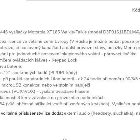
Kód
446 vysílačky Motorola XT185 Walkie-Talkie (model D3P01611BDLM
 bez licence ve většině zemí Evropy (V Rusku je možné použít pouze pr
obrazující nastavený kanál/kód a další provozní stavy, položky Menu p
ání pro jednoduché nastavení skupinového volání - párovací tlačítko.
čení ovládacích kláves - Keypad Lock
vu baterie.
us 121 soukromých kódů (PL/DPL kódy)
při použití standardních LiIon baterií - až 24 hodin při poměru 90/5/5 
s microUSB konektor, nebo ve stolním nabíječi
rovoz (VOX/iVOX) - vysílání ovládané hlasem.
álenosti 8 km v závislosti na provozních podmínkách.
54 (vůči občasné stříkající vodě při zavřených krytkách). Vysílačka nen
olitelné příslušenství lze dodat
externí audio (headsety, sluchátka), ná