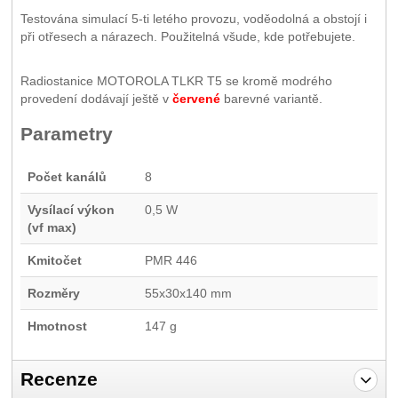
Testována simulací 5-ti letého provozu, voděodolná a obstojí i
při otřesech a nárazech. Použitelná všude, kde potřebujete.
Radiostanice MOTOROLA TLKR T5 se kromě modrého
provedení dodávají ještě v
červené
barevné variantě.
Parametry
Počet kanálů
8
Vysílací výkon
0,5 W
(vf max)
Kmitočet
PMR 446
Rozměry
55x30x140 mm
Hmotnost
147 g
Recenze