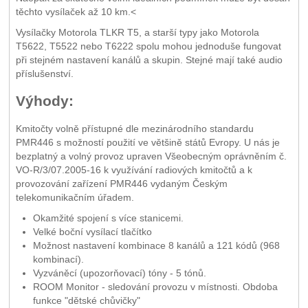
těchto vysílaček až 10 km.<
Vysílačky Motorola TLKR T5, a starší typy jako Motorola
T5622, T5522 nebo T6222 spolu mohou jednoduše fungovat
při stejném nastavení kanálů a skupin. Stejné mají také audio
příslušenství.
Výhody:
Kmitočty volně přístupné dle mezinárodního standardu
PMR446 s možností použití ve většině států Evropy. U nás je
bezplatný a volný provoz upraven Všeobecným oprávněním č.
VO-R/3/07.2005-16 k využívání radiových kmitočtů a k
provozování zařízení PMR446 vydaným Českým
telekomunikačním úřadem.
Okamžité spojení s více stanicemi.
Velké boční vysílací tlačítko
Možnost nastavení kombinace 8 kanálů a 121 kódů (968
kombinací).
Vyzváněcí (upozorňovací) tóny - 5 tónů.
ROOM Monitor - sledování provozu v místnosti. Obdoba
funkce "dětské chůvičky"