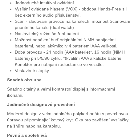
Jednoduché intuitivní ovládání.
Vysílání ovládané hlasem (VOX) - obdoba Hands-Free s i
bez externího audio příslušenství.
Scan - sledování provozu na kanálech, možnost Scanování
prioritního kanálu (dual watch).
Nastavitelný režim šetření baterií.
Možnost napájení buď originálními NiMH nabíjecími
bateriemi, nebo jakýmikoliv 4 bateriemi AAA velikosti.
Doba provozu - 24 hodin (AAA baterie)*, 16 hodin (NiMH
baterie) při 5/5/90 cyklu. *)kvalitní AAA alkalické baterie.
Konektor pro nabíjení radiostanice ve vozidle.
Vestavěné stopky
Snadná obsluha
Snadno čitelný a velmi kontrastní displej s informačními
ikonami.
Jedinečné designové provedení
Moderní design z velmi odolného polykarbonátu s povrchovou
úpravou připomínající kovový kryt. Oka pro zavěšení vysílačky
na šňůru nabo na karabinu.
Pevná a spolehlivá