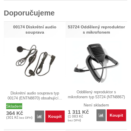
Pro vkládání recenzí je nutné se přihlásit.
Doporučujeme
Recenze
Nebyla přidána žádná recenze.
00174 Diskrétní audio
53724 Oddělený reproduktor
souprava
s mikrofonem
Oddělený reproduktor s
Diskrétní audio souprava typ
mikrofonem typ 53724 (NTN8867)
00174 (ENTN8870) obsahující…
pro…
Není skladem
Skladem
1 311
Kč
364
Kč
Koupit
Porovnat
Koupit
Porovnat
(
1 083
Kč
(
301
Kč
)
bez DPH
)
bez DPH