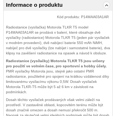
Informace o produktu
Kód produktu:
P14MAA03A1AR
Radiostanice (vysílačka) Motorola TLKR T5 model
P14MAA03A1AR se prodává v balení, které obsahuje dvě
vysílačky (radiostanice) Motorola TLKR T5 (jeden pár vysílaček
v modrém provedení), dvě nabíjecí baterie 550 mAh NiMH,
nabíječ pro dvě vysílačky (lze nabíjet i samostatné baterie), dva
klipsy na zavěšení radiostanice na opasek a návod k obsluze.
Radiostanice (vysílačky) Motorola TLKR T5 jsou určeny
pro použití ve volném čase, pro sportovní a hobby účely.
PMR vysílačky Motorola jsou, stejně jako ostatní PMR
radiostanice, použitelné pro spojení na krátkou vzdálenost díky
limitovanému vysílacímu výkonu 0,5W. Dosah vysílaček
Motorola TLKR-T5 může být 5 až 6 km v závislosti na
podmínkách.
Dosah těchto vysílaček prodávaných však velmi záleží na
prostředí. V zastavěné oblasti, kopcovitém terénu může být
dosah značně omezen a dosah nemusí překročit 500 m.
Naopak za skutečně velmi ideálních podmínek může být dosah