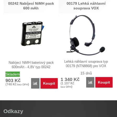
00242 Nabíjecí NiMH pack
00179 Lehká náhlavní
600 mAh
souprava VOX
Lehká náhlavní souprava typ
Nabíjecí NiMH bateriový pack
00179 (NTN8868) pro VOX
600mAh - 4,8V typ 00242
(vysílání…
(IXNN4002).…
15 dnů
Skladem
1 340
Kč
903
Kč
Koupit
Porovnat
Koupit
Porovnat
(
1 107
Kč
(
746
Kč
)
bez DPH
)
bez DPH
Odkazy