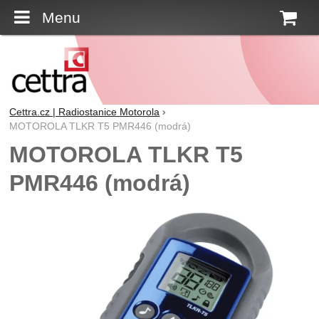
Menu
K
Cettra.cz | Radiostanice Motorola
MOTOROLA TLKR T5 PMR446 (modrá)
MOTOROLA TLKR T5
PMR446 (modrá)
Fotografie