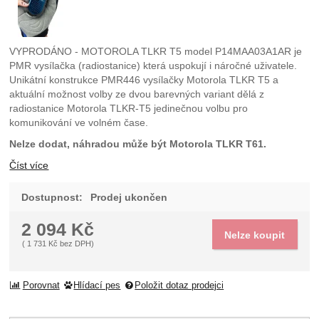
VYPRODÁNO - MOTOROLA TLKR T5 model P14MAA03A1AR je
PMR vysílačka (radiostanice) která uspokují i náročné uživatele.
Unikátní konstrukce PMR446 vysílačky Motorola TLKR T5 a
aktuální možnost volby ze dvou barevných variant dělá z
radiostanice Motorola TLKR-T5 jedinečnou volbu pro
komunikování ve volném čase.
Nelze dodat, náhradou může být Motorola TLKR T61.
Číst více
Dostupnost:
Prodej ukončen
2 094
Kč
Nelze koupit
(
1 731
Kč
bez DPH)
Porovnat
Hlídací pes
Položit dotaz prodejci