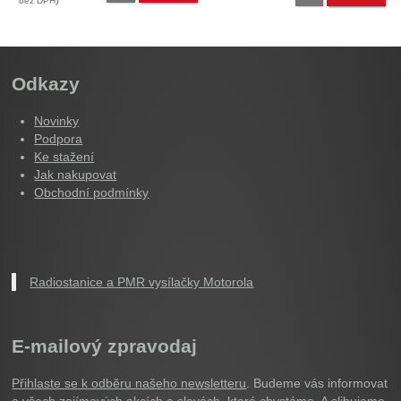
bez DPH
Odkazy
Novinky
Podpora
Ke stažení
Jak nakupovat
Obchodní podmínky
Radiostanice a PMR vysílačky Motorola
E-mailový zpravodaj
Přihlaste se k odběru našeho newsletteru
. Budeme vás informovat