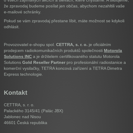
o všech zajímavých akcích a slevách, které chystáme. A slibujeme,
že zpravodaj budeme posílat jen občas, abychom nezahltili vaše
e-mailové schránky.
Pokud se vám zpravodaj přestane líbit, máte možnost se kdykoli
odhlásit.
Provozovatel e-shopu spol.
CETTRA, s. r. o.
je oficiálním
prodejcem radiokomunikačních produktů společnosti
Motorola
Solutions INC
a je držitelem certifikovaného statutu Motorola
Solutions
Gold Reseller Partner
pro profesionální radiostanice a
komerční vysilačky, TETRA koncová zařízení a TETRA Dimetra
Express technologie.
Kontakt
CETTRA, s. r. o.
Palackého 3145/41 (Palác JBX)
Jablonec nad Nisou
46601
Česká republika