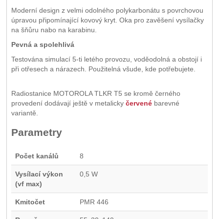
Moderní design z velmi odolného polykarbonátu s povrchovou
úpravou připomínající kovový kryt. Oka pro zavěšení vysílačky
na šňůru nabo na karabinu.
Pevná a spolehlivá
Testována simulací 5-ti letého provozu, voděodolná a obstojí i
při otřesech a nárazech. Použitelná všude, kde potřebujete.
Radiostanice MOTOROLA TLKR T5 se kromě černého
provedení dodávají ještě v metalicky
červené
barevné
variantě.
Parametry
Počet kanálů
8
Vysílací výkon
0,5 W
(vf max)
Kmitočet
PMR 446