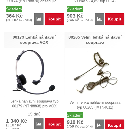
00174 (ENTN8870) obsahující…
600mAh - 4,8V typ 00242
(IXNN4002).…
Skladem
Skladem
364
Kč
903
Kč
Koupit
Koupit
Porovnat
Porovnat
(
301
Kč
)
(
746
Kč
)
bez DPH
bez DPH
00179 Lehká náhlavní
00265 Velmi lehká náhlavní
souprava VOX
souprava
Lehká náhlavní souprava typ
Velmi lehká náhlavní souprava
00179 (NTN8868) pro VOX
typ 00265 (IXTN4011)
(vysílání…
podporující…
15 dnů
Skladem
1 340
Kč
918
Kč
Koupit
Porovnat
Koupit
(
1 107
Kč
Porovnat
(
759
Kč
)
bez DPH
)