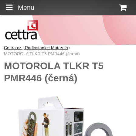
Menu
K
Cettra.cz | Radiostanice Motorola
MOTOROLA TLKR T5 PMR446 (černá)
MOTOROLA TLKR T5
PMR446 (černá)
Fotografie