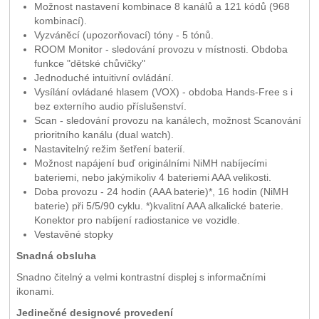
Možnost nastavení kombinace 8 kanálů a 121 kódů (968
kombinací).
Vyzváněcí (upozorňovací) tóny - 5 tónů.
ROOM Monitor - sledování provozu v místnosti. Obdoba
funkce "dětské chůvičky"
Jednoduché intuitivní ovládání.
Vysílání ovládané hlasem (VOX) - obdoba Hands-Free s i
bez externího audio příslušenství.
Scan - sledování provozu na kanálech, možnost Scanování
prioritního kanálu (dual watch).
Nastavitelný režim šetření baterií.
Možnost napájení buď originálními NiMH nabíjecími
bateriemi, nebo jakýmikoliv 4 bateriemi AAA velikosti.
Doba provozu - 24 hodin (AAA baterie)*, 16 hodin (NiMH
baterie) při 5/5/90 cyklu. *)kvalitní AAA alkalické baterie.
Konektor pro nabíjení radiostanice ve vozidle.
Vestavěné stopky
Snadná obsluha
Snadno čitelný a velmi kontrastní displej s informačními
ikonami.
Jedinečné designové provedení