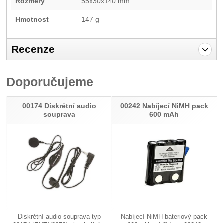
Rozměry
55x30x140 mm
Hmotnost
147 g
Recenze
Pro vkládání recenzí je nutné se přihlásit.
Doporučujeme
Recenze
Nebyla přidána žádná recenze.
00174 Diskrétní audio
00242 Nabíjecí NiMH pack
souprava
600 mAh
Diskrétní audio souprava typ
Nabíjecí NiMH bateriový pack