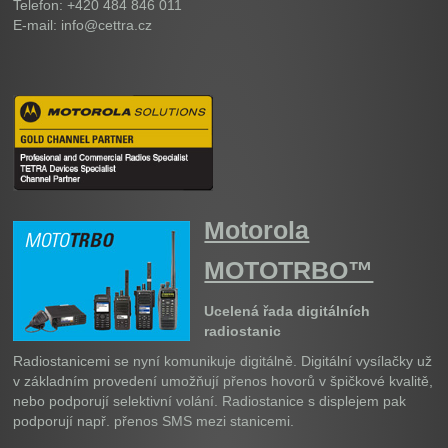
Telefon: +420 484 846 011
E-mail: info@cettra.cz
Motorola
MOTOTRBO™
Ucelená řada digitálních
radiostanic
Radiostanicemi se nyní komunikuje digitálně. Digitální vysílačky už
v základním provedení umožňují přenos hovorů v špičkové kvalitě,
nebo podporují selektivní volání. Radiostanice s displejem pak
podporují např. přenos SMS mezi stanicemi.