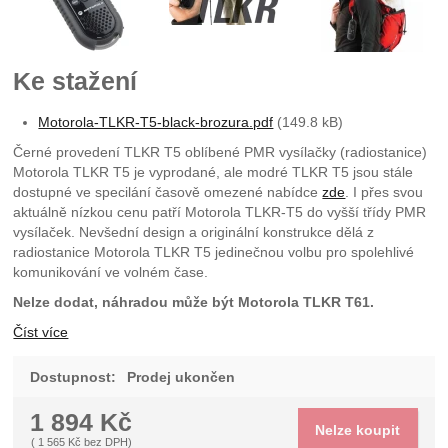
Ke stažení
Motorola-TLKR-T5-black-brozura.pdf
(149.8 kB)
Černé provedení TLKR T5 oblíbené PMR vysílačky (radiostanice)
Motorola TLKR T5 je vyprodané, ale modré TLKR T5 jsou stále
dostupné ve specilání časově omezené nabídce
zde
. I přes svou
aktuálně nízkou cenu patří Motorola TLKR-T5 do vyšší třídy PMR
vysílaček. Nevšední design a originální konstrukce dělá z
radiostanice Motorola TLKR T5 jedinečnou volbu pro spolehlivé
komunikování ve volném čase.
Nelze dodat, náhradou může být Motorola TLKR T61.
Číst více
Dostupnost:
Prodej ukončen
1 894
Kč
Nelze koupit
(
1 565
Kč
bez DPH)