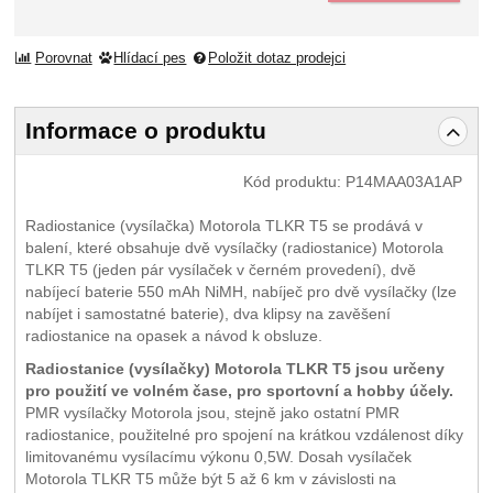
Porovnat
Hlídací pes
Položit dotaz prodejci
Informace o produktu
Kód produktu:
P14MAA03A1AP
Radiostanice (vysílačka) Motorola TLKR T5 se prodává v
balení, které obsahuje dvě vysílačky (radiostanice) Motorola
TLKR T5 (jeden pár vysílaček v černém provedení), dvě
nabíjecí baterie 550 mAh NiMH, nabíječ pro dvě vysílačky (lze
nabíjet i samostatné baterie), dva klipsy na zavěšení
radiostanice na opasek a návod k obsluze.
Radiostanice (vysílačky) Motorola TLKR T5 jsou určeny
pro použití ve volném čase, pro sportovní a hobby účely.
PMR vysílačky Motorola jsou, stejně jako ostatní PMR
radiostanice, použitelné pro spojení na krátkou vzdálenost díky
limitovanému vysílacímu výkonu 0,5W. Dosah vysílaček
Motorola TLKR T5 může být 5 až 6 km v závislosti na