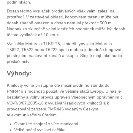
podmínkách.
Dosah těchto vysílaček prodávaných však velmi záleží na
prostředí. V zastavěné oblasti, kopcovitém terénu může být
dosah značně omezen a dosah nemusí překročit 500 m.
Naopak za skutečně velmi ideálních podmínek může být dosah
těchto vysílaček až 10 km.<
Vysílačky Motorola TLKR T5, a starší typy jako Motorola
T5622, T5522 nebo T6222 spolu mohou jednoduše fungovat
při stejném nastavení kanálů a skupin. Stejné mají také audio
příslušenství.
Výhody:
Kmitočty volně přístupné dle mezinárodního standardu
PMR446 s možností použití ve většině států Evropy. U nás je
bezplatný a volný provoz upraven Všeobecným oprávněním č.
VO-R/3/07.2005-16 k využívání radiových kmitočtů a k
provozování zařízení PMR446 vydaným Českým
telekomunikačním úřadem.
Okamžité spojení s více stanicemi.
Velké boční vysílací tlačítko