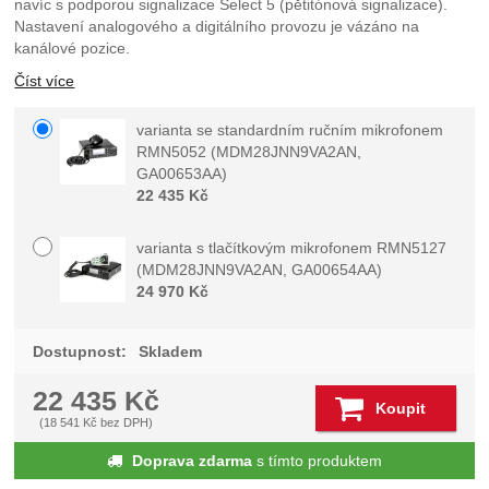
navíc s podporou signalizace Select 5 (pětitónová signalizace).
Nastavení analogového a digitálního provozu je vázáno na
kanálové pozice.
Číst více
varianta se standardním ručním mikrofonem
Vyberte variantu
RMN5052
(MDM28JNN9VA2AN,
GA00653AA)
22 435
Kč
varianta s tlačítkovým mikrofonem RMN5127
(MDM28JNN9VA2AN, GA00654AA)
24 970
Kč
Dostupnost:
Skladem
22 435
Kč
Koupit
(
18 541
Kč
bez DPH)
Doprava zdarma
s tímto produktem