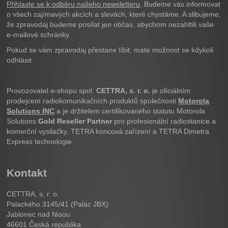
Přihlaste se k odběru našeho newsletteru
. Budeme vás informovat
o všech zajímavých akcích a slevách, které chystáme. A slibujeme,
že zpravodaj budeme posílat jen občas, abychom nezahltili vaše
e-mailové schránky.
Pokud se vám zpravodaj přestane líbit, máte možnost se kdykoli
odhlásit.
Provozovatel e-shopu spol.
CETTRA, s. r. o.
je oficiálním
prodejcem radiokomunikačních produktů společnosti
Motorola
Solutions INC
a je držitelem certifikovaného statutu Motorola
Solutions
Gold Reseller Partner
pro profesionální radiostanice a
komerční vysilačky, TETRA koncová zařízení a TETRA Dimetra
Express technologie.
Kontakt
CETTRA, s. r. o.
Palackého 3145/41 (Palác JBX)
Jablonec nad Nisou
46601
Česká republika