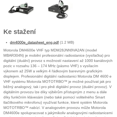
Ke stažení
dm4000e_datasheet_eng.pdf
(1.2 MB)
Motorola DM4600e VHF typ MDM28JNN9VA2AN (model
MBAR304N) je mobilní profesionální radiostanice (vysílačka) pro
digitální (duální) provoz s možností nastavení až 1000 kanálových
pozic v rozsahu 136 – 174 MHz (pásmo VHF) s vysílacím
výkonem až 25W a velkým 4 řádkovým barevným grafickým
displejem. Profesionální digitální radiostanici Motorola DM 4600 e
VHF systému Motorola MOTOTRBO™ je možné používat jak pro
běžný analogový, tak i pro plně digitální provoz (duální provoz). V
digitálním provozu lze díky výběrům přístupným z menu a dále
díky funkčním klávesám (nebo také pomocí volitelného Smart
tlačítkového mikrofonu) využívat funkce, které systém Motorola
MOTOTRBO™ nabízí. V analogovém provozu může Motorola
DM4600e spolupracovat s jakýmikoliv analogovými radiostanicemi