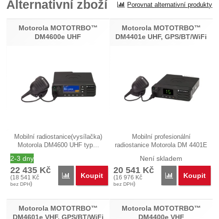
Alternativní zboží
Porovnat alternativní produkty
Motorola MOTOTRBO™
Motorola MOTOTRBO™
DM4600e UHF
DM4401e UHF, GPS/BT/WiFi
Mobilní radiostanice(vysílačka)
Mobilní profesionální
Motorola DM4600 UHF typ…
radiostanice Motorola DM 4401E
UHF…
2-3 dny
Není skladem
22 435
Kč
20 541
Kč
Koupit
Koupit
Porovnat
Porovnat
(
18 541
Kč
(
16 976
Kč
)
)
bez DPH
bez DPH
Motorola MOTOTRBO™
Motorola MOTOTRBO™
DM4601e VHF, GPS/BT/WiFi
DM4400e VHF