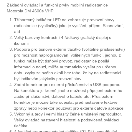
Základní ovládací a funkční prvky mobilní radiostanice
Motorola DM 4600e VHF:
Tříbarevný indikátor LED na zobrazuje provozní stavy
radiostanice (vysílačky) jako je vysílání, příjem, Scanování,
atd.
Velký barevný kontrastní 4 řádkový grafický displej s
ikonami
Podpora pro tísňové externí tlačítko (volitelné příslušenství)
pro možnost naprogramování volitelných funkcí. jednou z
funkcí může být tísňový provoz. radiostanice posílá
informaci o nouzi, může automaticky vysílat po určenou
dobu zvyky ze svého okolí bez toho, že by na radiostanici
byl indikován jakýkoliv provozní stav.
Zadní konektor pro externí příslušenství s USB podporou.
Na konektoru je kromě jiného možnost připojení externího
audio příslušenství, datového kabelu atd. Přes externí
konektor je možné také odesílat přednastavené textové
zprávy nebo konektor používat pro externí datové aplikace.
Výkonný a tedy i velmi hlasitý čelně umístěný reproduktor.
Velký ovladač nastavení hlasitosti a podsvícená ovládací
tlačítka.
4 funkční programovatelná tlačítka (P1-P4) usnadňující