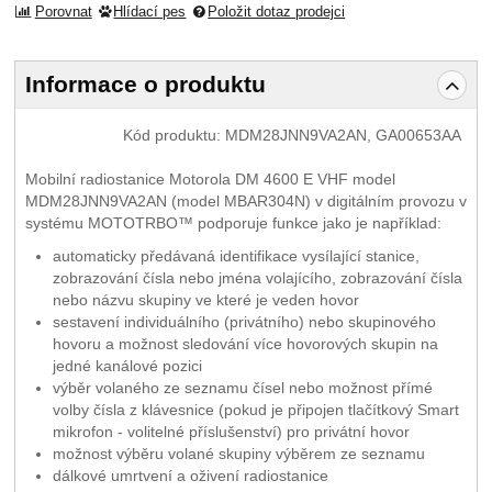
Porovnat
Hlídací pes
Položit dotaz prodejci
Informace o produktu
Kód produktu:
MDM28JNN9VA2AN, GA00653AA
Mobilní radiostanice Motorola DM 4600 E VHF model
MDM28JNN9VA2AN (model MBAR304N) v digitálním provozu v
systému MOTOTRBO™ podporuje funkce jako je například:
automaticky předávaná identifikace vysílající stanice,
zobrazování čísla nebo jména volajícího, zobrazování čísla
nebo názvu skupiny ve které je veden hovor
sestavení individuálního (privátního) nebo skupinového
hovoru a možnost sledování více hovorových skupin na
jedné kanálové pozici
výběr volaného ze seznamu čísel nebo možnost přímé
volby čísla z klávesnice (pokud je připojen tlačítkový Smart
mikrofon - volitelné příslušenství) pro privátní hovor
možnost výběru volané skupiny výběrem ze seznamu
dálkové umrtvení a oživení radiostanice