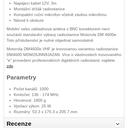
Napájecí kabel 12V, 3m
Montážní držák radiostanice
Kompaktní ruční mikrofon včetně závěsu mikrofonu
Návod k obsluze
Mobilní nebo základnová anténa s BNC konektorem není
součástí standardní výbavy radiostanice Motorola DM 4600e.
Toto příslušenství je nutné objednat samostatně.
Motorola DM4600e VHF je inovovanou variantou radiostanice
DM4600 MDM28JNN9JA2AN. Více o vlastnostech inovovaného
"e" provedení profesionálních digitálních radiostanic najdete
zde
.
Parametry
Počet kanálů: 1000
Kmitočet: 136 - 174 MHz
Hmotnost: 1800 g
Vysílací výkon: 25 W
Rozměry: 53.3 x 175.3 x 205.7 mm
Recenze