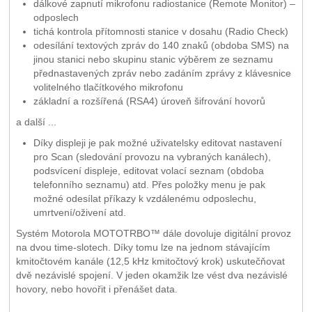
dálkové zapnutí mikrofonu radiostanice (Remote Monitor) –
odposlech
tichá kontrola přítomnosti stanice v dosahu (Radio Check)
odesílání textových zpráv do 140 znaků (obdoba SMS) na
jinou stanici nebo skupinu stanic výběrem ze seznamu
přednastavených zpráv nebo zadáním zprávy z klávesnice
volitelného tlačítkového mikrofonu
základní a rozšířená (RSA4) úroveň šifrování hovorů
a další ...
Díky displeji je pak možné uživatelsky editovat nastavení
pro Scan (sledování provozu na vybraných kanálech),
podsvícení displeje, editovat volací seznam (obdoba
telefonního seznamu) atd. Přes položky menu je pak
možné odesílat příkazy k vzdálenému odposlechu,
umrtvení/oživení atd.
Systém Motorola MOTOTRBO™ dále dovoluje digitální provoz
na dvou time-slotech. Díky tomu lze na jednom stávajícím
kmitočtovém kanále (12,5 kHz kmitočtový krok) uskutečňovat
dvě nezávislé spojení. V jeden okamžik lze vést dva nezávislé
hovory, nebo hovořit i přenášet data.