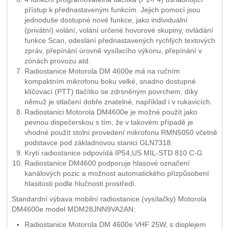
přístup k přednastaveným funkcím. Jejich pomocí jsou
jednoduše dostupné nové funkce, jako individuální
(privátní) volání, volání určené hovorové skupiny, ovládání
funkce Scan, odeslání přednastavených rychlých textových
zpráv, přepínání úrovně vysílacího výkonu, přepínání v
zónách provozu atd.
Radiostanice Motorola DM 4600e má na ručním
kompaktním mikrofonu boku velké, snadno dostupné
klíčovací (PTT) tlačítko se zdrsněným povrchem, díky
němuž je stlačení dobře znatelné, například i v rukavicích.
Radiostanici Motorola DM4600e je možné použít jako
pevnou dispečerskou s tím, že v takovém případě je
vhodné použít stolní provedení mikrofonu RMN5050 včetně
podstavce pod základnovou stanici GLN7318.
Krytí radiostanice odpovídá IP54,US MIL-STD 810 C-G
Radiostanice DM4600 podporuje hlasové označení
kanálových pozic a možnost automatického přizpůsobení
hlasitosti podle hlučnosti prostředí.
Standardní výbava mobilní radiostanice (vysílačky) Motorola
DM4600e model MDM28JNN9VA2AN:
Radiostanice Motorola DM 4600e VHF 25W, s displejem