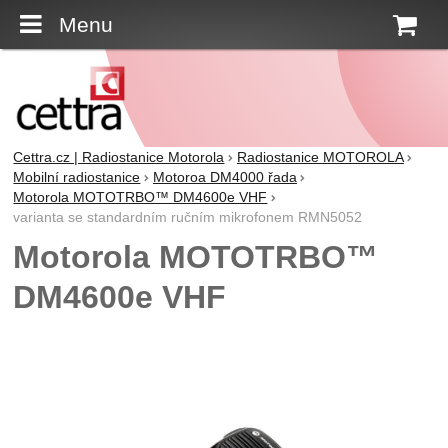
Menu
K
Cettra.cz | Radiostanice Motorola
Radiostanice MOTOROLA
Mobilní radiostanice
Motoroa DM4000 řada
Motorola MOTOTRBO™ DM4600e VHF
varianta se standardním ručním mikrofonem RMN5052
Motorola MOTOTRBO™
DM4600e VHF
Fotografie