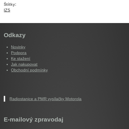
Štítky:
IZS
Odkazy
Novinky
Podpora
Ke stažení
Jak nakupovat
Obchodní podmínky
Radiostanice a PMR vysílačky Motorola
E-mailový zpravodaj