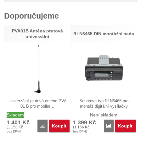
Pro vkládání recenzí je nutné se přihlásit.
Doporučujeme
Recenze
Nebyla přidána žádná recenze.
PVA01B Anténa prutová
RLN6465 DIN montážní sada
univerzální
Univerzální prutová anténa PVA
Souprava typ RLN6465 pro
01 B pro mobilní…
montáž digitální vysílačky
Motorola…
Skladem
Není skladem
1 401
Kč
1 399
Kč
Koupit
Koupit
Porovnat
Porovnat
(
1 158
Kč
(
1 156
Kč
)
)
bez DPH
bez DPH