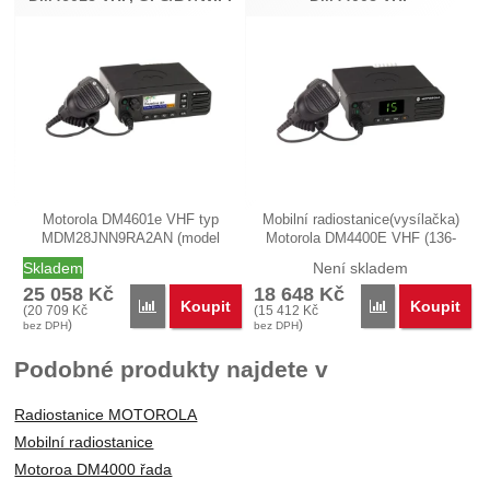
Motorola DM4601e VHF typ
Mobilní radiostanice(vysílačka)
MDM28JNN9RA2AN (model
Motorola DM4400E VHF (136-
MBAR304NE) je…
174…
Skladem
Není skladem
25 058
Kč
18 648
Kč
Koupit
Koupit
Porovnat
Porovnat
(
20 709
Kč
(
15 412
Kč
)
)
bez DPH
bez DPH
Podobné produkty najdete v
Radiostanice MOTOROLA
Mobilní radiostanice
Motoroa DM4000 řada