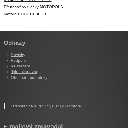
Přenosné vysílačky MOTOROLA
Motorola DP4000 ATEX
Odkazy
Novinky
Podpora
Ke stažení
Jak nakupovat
Obchodní podmínky
Radiostanice a PMR vysílačky Motorola
E-mailový zpravodaj