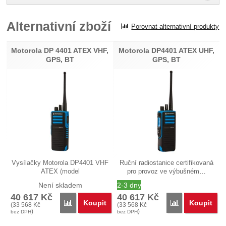
Pro vkládání recenzí je nutné se přihlásit.
Alternativní zboží
Porovnat alternativní produkty
Recenze
Nebyla přidána žádná recenze.
Motorola DP 4401 ATEX VHF,
Motorola DP4401 ATEX UHF,
GPS, BT
GPS, BT
Vysílačky Motorola DP4401 VHF
Ruční radiostanice certifikovaná
ATEX (model
pro provoz ve výbušném…
MDH56JCC9LA3AN) je…
Není skladem
2-3 dny
40 617
Kč
40 617
Kč
Koupit
Koupit
Porovnat
Porovnat
(
33 568
Kč
(
33 568
Kč
)
)
bez DPH
bez DPH