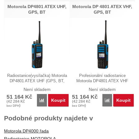
Motorola DP4801 ATEX UHF,
Motorola DP 4801 ATEX VHF,
GPS, BT
GPS, BT
Radiostanice(vysílačka) Motorola
Profesionální radiostanice
DP4801 ATEX UHF (GPS, BT,
Motorola DP4801 ATEX VHF
MD)…
(GPS, BT)…
Není skladem
Není skladem
51 164
Kč
51 164
Kč
Koupit
Koupit
Porovnat
Porovnat
(
42 284
Kč
(
42 284
Kč
)
)
bez DPH
bez DPH
Podobné produkty najdete v
Motorola DP4000 řada
Radiostanice MOTOROLA