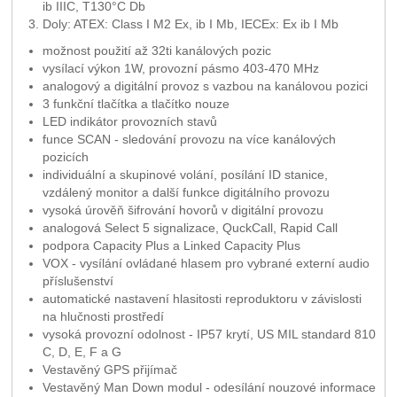
ib IIIC, T130°C Db
Doly: ATEX: Class I M2 Ex, ib I Mb, IECEx: Ex ib I Mb
možnost použití až 32ti kanálových pozic
vysílací výkon 1W, provozní pásmo 403-470 MHz
analogový a digitální provoz s vazbou na kanálovou pozici
3 funkční tlačítka a tlačítko nouze
LED indikátor provozních stavů
funce SCAN - sledování provozu na více kanálových
pozicích
individuální a skupinové volání, posílání ID stanice,
vzdálený monitor a další funkce digitálního provozu
vysoká úrověň šifrování hovorů v digitální provozu
analogová Select 5 signalizace, QuckCall, Rapid Call
podpora Capacity Plus a Linked Capacity Plus
VOX - vysílání ovládané hlasem pro vybrané externí audio
příslušenství
automatické nastavení hlasitosti reproduktoru v závislosti
na hlučnosti prostředí
vysoká provozní odolnost - IP57 krytí, US MIL standard 810
C, D, E, F a G
Vestavěný GPS přijímač
Vestavěný Man Down modul - odesílání nouzové informace