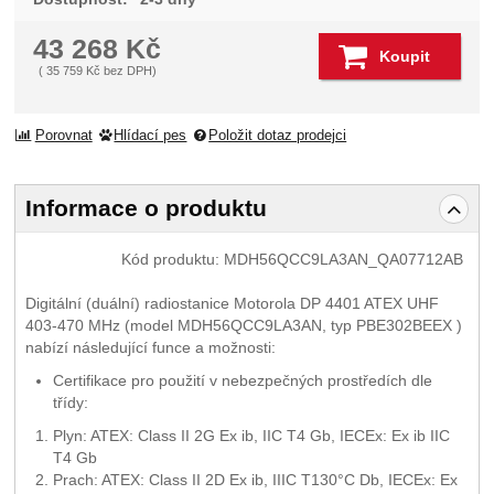
43 268
Kč
Koupit
(
35 759
Kč
bez DPH)
Porovnat
Hlídací pes
Položit dotaz prodejci
Informace o produktu
Kód produktu:
MDH56QCC9LA3AN_QA07712AB
Digitální (duální) radiostanice Motorola DP 4401 ATEX UHF
403-470 MHz (model MDH56QCC9LA3AN, typ PBE302BEEX )
nabízí následující funce a možnosti:
Certifikace pro použití v nebezpečných prostředích dle
třídy:
Plyn: ATEX: Class II 2G Ex ib, IIC T4 Gb, IECEx: Ex ib IIC
T4 Gb
Prach: ATEX: Class II 2D Ex ib, IIIC T130°C Db, IECEx: Ex