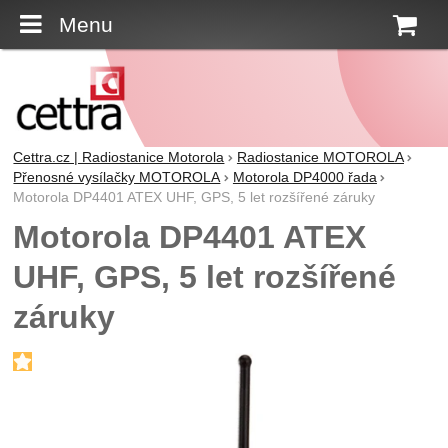
Menu
K
Cettra.cz | Radiostanice Motorola
Radiostanice MOTOROLA
Přenosné vysílačky MOTOROLA
Motorola DP4000 řada
Motorola DP4401 ATEX UHF, GPS, 5 let rozšířené záruky
Motorola DP4401 ATEX
UHF, GPS, 5 let rozšířené
záruky
Fotografie