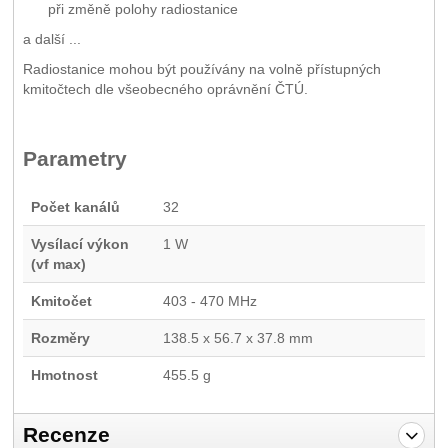
při změně polohy radiostanice
a další ...
Radiostanice mohou být používány na volně přístupných
kmitočtech dle všeobecného oprávnění ČTÚ.
Parametry
Počet kanálů
32
Vysílací výkon
1 W
(vf max)
Kmitočet
403 - 470 MHz
Rozměry
138.5 x 56.7 x 37.8 mm
Hmotnost
455.5 g
Recenze