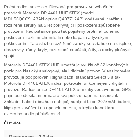
Ruční radiostanice certifikovaná pro provoz ve výbušném
prostředí Motorola DP 4401 UHF ATEX (model
MDH56QCC9LA3AN option QA07712AB) dodávaná v režimu
rozšířené záruky na 5 let pokrývající i poškození způsobené
provozem. Radiostanice jsou tak pojištěny proti náhodnému
poškození, rozlitím chemikálií nebo kapalin a fyzickým
poškozením. Tato služba rozšířené záruky se vztahuje na displeje,
obrazovky, rámy, kryty, rozdrcené součásti, štíty, a desky plošných
spojů.
Motorola DP4401 ATEX UHF umožňuje využití až 32 kanálových
pozic pro klasický analogový, ale i digitální provoz. V analogovém
provozu je podporován i signalizační standard Select 5 a tak
Motorola DP4401 ATEX nabízí pokročilé funkce nejen v digitální
provozu. Radiostanice DP4401 ATEX umí díky vestavěnému GPS
přijímači odesílat informaci o své poloze např. na dispečink.
Základní balení obsahuje nabíječ, nabíjecí LiIon 2075mAh baterii,
klips pro zavěšení na opasek, anténu, a krytku konektoru
externího audio příslušenství.
Číst více
Dostupnost:
2-3 dny