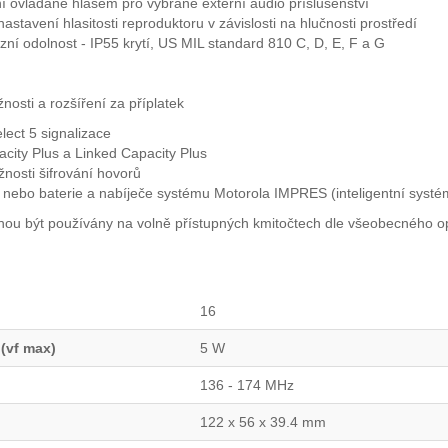
í ovládané hlasem pro vybrané externí audio příslušenství
astavení hlasitosti reproduktoru v závislosti na hlučnosti prostředí
ní odolnost - IP55 krytí, US MIL standard 810 C, D, E, F a G
nosti a rozšíření za příplatek
lect 5 signalizace
city Plus a Linked Capacity Plus
nosti šifrování hovorů
, nebo baterie a nabíječe systému Motorola IMPRES (inteligentní systém
ou být používány na volně přístupných kmitočtech dle všeobecného 
16
 (vf max)
5 W
136 - 174 MHz
122 x 56 x 39.4 mm