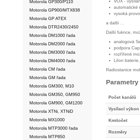
VOX - vysílán
Motorola GP300/P110
automatické n
Motorola GP900/MTX838
vysoká provoz
Motorola GP ATEX
a další ...
Motorola DTR2430/2450
Další fuknce, mož
Motorola DM1000 řada
analogová Se
Motorola DM2000 řada
podpora Capa
Motorola DM3000 řada
rozřířené mož
LiIon baterie
Motorola DM4000 řada
Motorola CM řada
Radiostanice moh
Motorola GM řada
Parametry
Motorola GM300, M10
Motorola GM350, GM950
Počet kanálů
Motorola GM900, GM1200
Vysílací výkon
Motorola XTNi, XTNiD
Motorola MX1000
Kmitočet
Motorola MTP3000 řada
Rozměry
Motorola MTP850