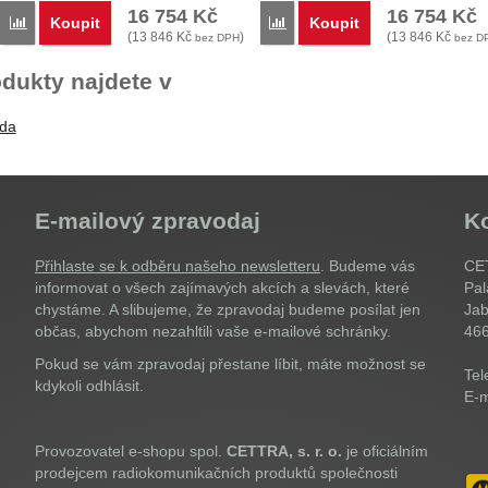
16 754
Kč
16 754
Kč
Koupit
Koupit
Porovnat
Porovnat
(
13 846
Kč
)
(
13 846
Kč
bez DPH
bez D
dukty najdete v
ada
E-mailový zpravodaj
K
Přihlaste se k odběru našeho newsletteru
. Budeme vás
CET
informovat o všech zajímavých akcích a slevách, které
Pal
chystáme. A slibujeme, že zpravodaj budeme posílat jen
Jab
občas, abychom nezahltili vaše e-mailové schránky.
46
Pokud se vám zpravodaj přestane líbit, máte možnost se
Tel
kdykoli odhlásit.
E-m
Provozovatel e-shopu spol.
CETTRA, s. r. o.
je oficiálním
prodejcem radiokomunikačních produktů společnosti