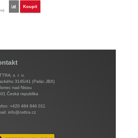
Koupit
Porovnat
)
PH
ontakt
TRA, s. r. o.
ackého 3145/41 (Palác JBX)
lonec nad Nisou
601
Česká republika
efon: +420 484 846 011
ail: info@cettra.cz