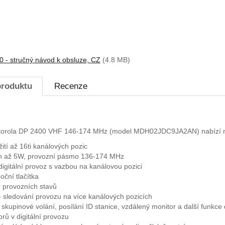
 - stručný návod k obsluze, CZ
(4.8 MB)
produktu
Recenze
torola DP 2400 VHF 146-174 MHz (model MDH02JDC9JA2AN) nabízí nás
tí až 16ti kanálových pozic
on až 5W, provozní pásmo 136-174 MHz
igitální provoz s vazbou na kanálovou pozici
oční tlačítka
r provozních stavů
 sledování provozu na více kanálových pozicích
a skupinové volání, posílání ID stanice, vzdálený monitor a další funkce 
orů v digitální provozu