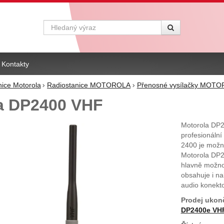
Vyhledávání
Kontakty
nice Motorola
Radiostanice MOTOROLA
Přenosné vysílačky MOT
a DP2400 VHF
Motorola DP
profesionální
2400 je možné
Motorola DP24
hlavně možnos
obsahuje i na
audio konekto
Prodej ukon
DP2400e VH