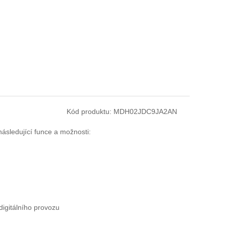
Kód produktu:
MDH02JDC9JA2AN
ledující funce a možnosti:
digitálního provozu