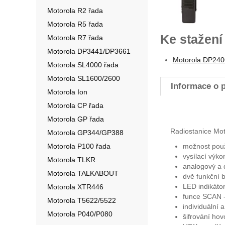
Motorola R2 řada
Motorola R5 řada
Ke stažení
Motorola R7 řada
Motorola DP3441/DP3661
Motorola DP2400
Motorola SL4000 řada
Motorola SL1600/2600
Informace o 
Motorola Ion
Motorola CP řada
Motorola GP řada
Radiostanice Mo
Motorola GP344/GP388
Motorola P100 řada
možnost použi
vysílací výk
Motorola TLKR
analogový a d
Motorola TALKABOUT
dvě funkční b
LED indikáto
Motorola XTR446
funce SCAN -
Motorola T5622/5522
individuální 
Motorola P040/P080
šifrování hov