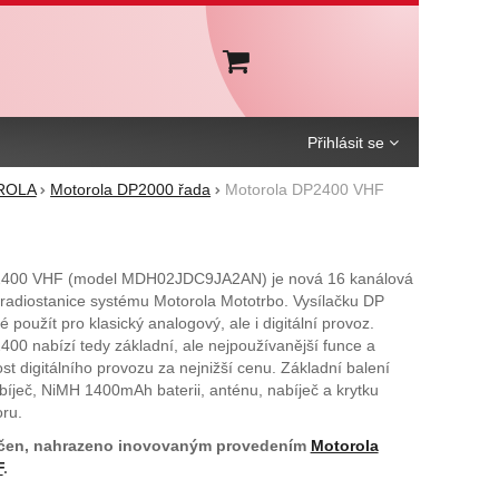
Košík
Přihlásit se
OROLA
Motorola DP2000 řada
Motorola DP2400 VHF
2400 VHF (model MDH02JDC9JA2AN) je nová 16 kanálová
 radiostanice systému Motorola Mototrbo. Vysílačku DP
 použít pro klasický analogový, ale i digitální provoz.
00 nabízí tedy základní, ale nejpoužívanější funce a
t digitálního provozu za nejnižší cenu. Základní balení
bíječ, NiMH 1400mAh baterii, anténu, nabíječ a krytku
ru.
čen, nahrazeno inovovaným provedením
Motorola
F
.