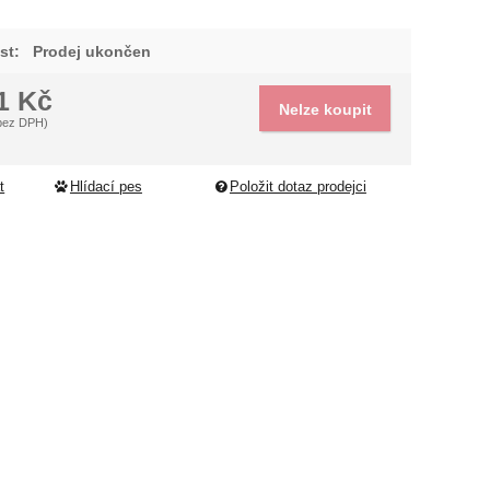
dující
st:
Prodej ukončen
61
Kč
Nelze koupit
bez DPH)
t
Hlídací pes
Položit dotaz prodejci