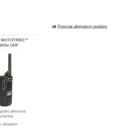
Porovnat alternativní produkty
la MOTOTRBO™
600e UHF
gitální přenosná
ysílačka)…
í skladem