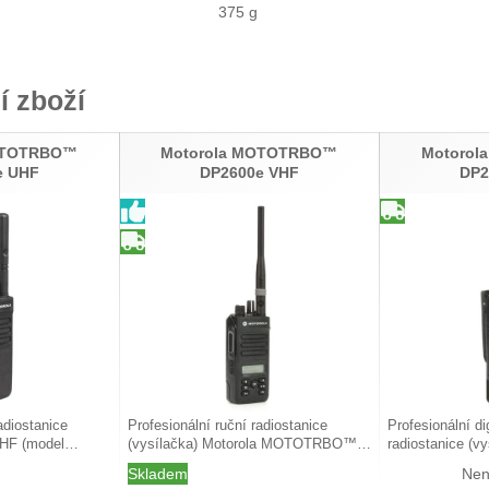
375 g
í zboží
OTOTRBO™
Motorola MOTOTRBO™
Motoro
e UHF
DP2600e VHF
DP2
adiostanice
Profesionální ruční radiostanice
Profesionální di
UHF (model…
(vysílačka) Motorola MOTOTRBO™…
radiostanice (v
Skladem
Nen