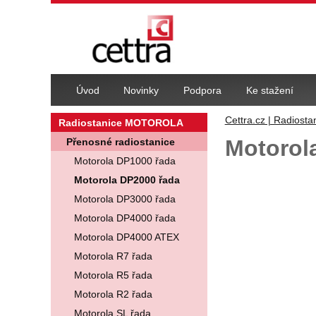
Navigace
Úvod
Novinky
Podpora
Ke stažení
Cettra.cz | Radiosta
Radiostanice MOTOROLA
Motorol
Přenosné radiostanice
Motorola DP1000 řada
Fotografie
Motorola DP2000 řada
Motorola DP3000 řada
Motorola DP4000 řada
Motorola DP4000 ATEX
Motorola R7 řada
Motorola R5 řada
Motorola R2 řada
Motorola SL řada