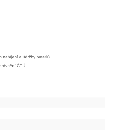
 nabíjení a údržby baterií)
oprávnění ČTÚ.