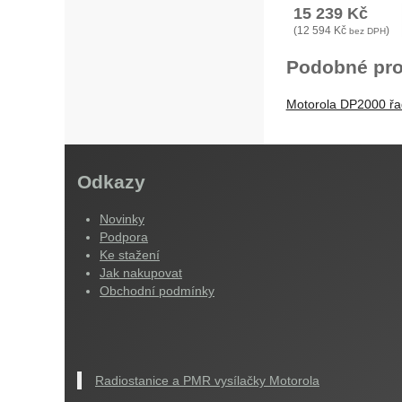
15 239
Kč
(
12 594
Kč
)
bez DPH
Podobné pro
Motorola DP2000 ř
Odkazy
Novinky
Podpora
Ke stažení
Jak nakupovat
Obchodní podmínky
Radiostanice a PMR vysílačky Motorola