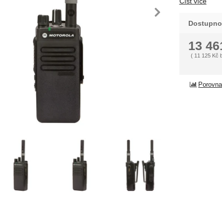
Číst více
dchozí
násle
Dostupno
13 4
(
11 125
Kč
Porovna