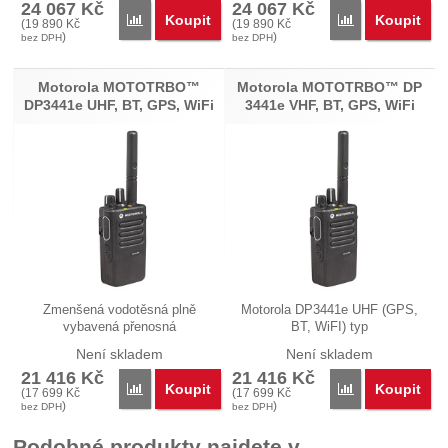
24 067
Kč
24 067
Kč
Koupit
Koupit
Porovnat
Porovnat
(
19 890
Kč
(
19 890
Kč
)
)
bez DPH
bez DPH
Motorola MOTOTRBO™
Motorola MOTOTRBO™ DP
DP3441e UHF, BT, GPS, WiFi
3441e VHF, BT, GPS, WiFi
Zmenšená vodotěsná plně
Motorola DP3441e UHF (GPS,
vybavená přenosná
BT, WiFI) typ
profesionální…
MDH69JDC9RA1AN…
Není skladem
Není skladem
21 416
Kč
21 416
Kč
Koupit
Koupit
Porovnat
Porovnat
(
17 699
Kč
(
17 699
Kč
)
)
bez DPH
bez DPH
Podobné produkty najdete v