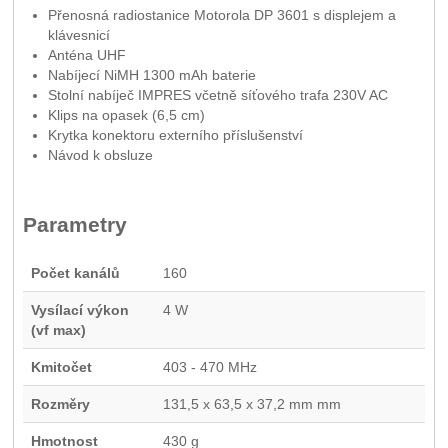
Přenosná radiostanice Motorola DP 3601 s displejem a
klávesnicí
Anténa UHF
Nabíjecí NiMH 1300 mAh baterie
Stolní nabíječ IMPRES včetně síťového trafa 230V AC
Klips na opasek (6,5 cm)
Krytka konektoru externího příslušenství
Návod k obsluze
Parametry
Počet kanálů
160
Vysílací výkon
4 W
(vf max)
Kmitočet
403 - 470 MHz
Rozměry
131,5 x 63,5 x 37,2 mm mm
Hmotnost
430 g