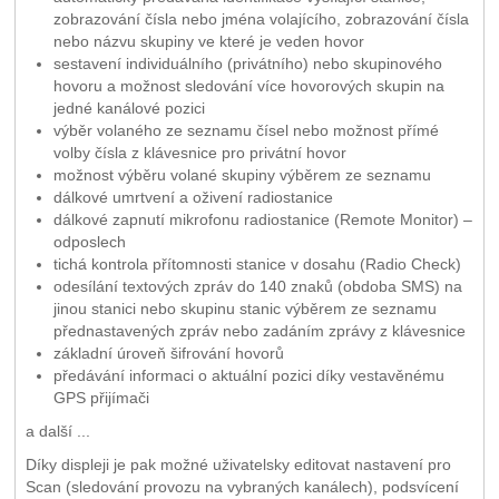
zobrazování čísla nebo jména volajícího, zobrazování čísla
nebo názvu skupiny ve které je veden hovor
sestavení individuálního (privátního) nebo skupinového
hovoru a možnost sledování více hovorových skupin na
jedné kanálové pozici
výběr volaného ze seznamu čísel nebo možnost přímé
volby čísla z klávesnice pro privátní hovor
možnost výběru volané skupiny výběrem ze seznamu
dálkové umrtvení a oživení radiostanice
dálkové zapnutí mikrofonu radiostanice (Remote Monitor) –
odposlech
tichá kontrola přítomnosti stanice v dosahu (Radio Check)
odesílání textových zpráv do 140 znaků (obdoba SMS) na
jinou stanici nebo skupinu stanic výběrem ze seznamu
přednastavených zpráv nebo zadáním zprávy z klávesnice
základní úroveň šifrování hovorů
předávání informaci o aktuální pozici díky vestavěnému
GPS přijímači
a další ...
Díky displeji je pak možné uživatelsky editovat nastavení pro
Scan (sledování provozu na vybraných kanálech), podsvícení