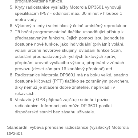
programovatelné funkce.
Kryty radiostanice vysílačky Motorola DP3601 vyhovují
specifikacím IP57 - odolnost max. 30 minut v hloubce 1
metru vody.
Výkonný a tedy i velmi hlasitý čelně umístěný reproduktor.
Tři boční programovatelná tlačítka usnadňující přístup k
přednastaveným funkcím. Jejich pomocí jsou jednoduše
dostupné nové funkce, jako individuální (privátní) volání,
volání určené hovorové skupiny, ovládání funkce Scan,
odeslání přednastavených rychlých textových zpráv,
přepínání úrovně vysílacího výkonu, přepínání v zónách
provozu (deset zón pro 16 kanálový přepínač) atd.
Radiostanice Motorola DP3601 má na boku velké, snadno
dostupné klíčovací (PTT) tlačítko se zdrsněným povrchem,
díky němuž je stlačení dobře znatelné, například i v
rukavicích.
Vestavěný GPS přijímač zajišťuje snímání pozice
radiostanice. Informaci pak může DP 3601 posílat
dispečerské stanici bez zásahu uživatele.
Standardní výbava přenosné radiostanice (vysílačky) Motorola
DP3601