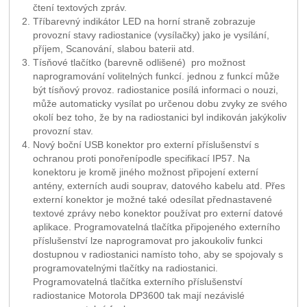
čtení textových zpráv.
Tříbarevný indikátor LED na horní straně zobrazuje
provozní stavy radiostanice (vysílačky) jako je vysílání,
příjem, Scanování, slabou baterii atd.
Tísňové tlačítko (barevně odlišené) pro možnost
naprogramování volitelných funkcí. jednou z funkcí může
být tísňový provoz. radiostanice posílá informaci o nouzi,
může automaticky vysílat po určenou dobu zvyky ze svého
okolí bez toho, že by na radiostanici byl indikován jakýkoliv
provozní stav.
Nový boční USB konektor pro externí příslušenství s
ochranou proti ponořenípodle specifikací IP57. Na
konektoru je kromě jiného možnost připojení externí
antény, externích audi souprav, datového kabelu atd. Přes
externí konektor je možné také odesílat přednastavené
textové zprávy nebo konektor používat pro externí datové
aplikace. Programovatelná tlačítka připojeného externího
příslušenství lze naprogramovat pro jakoukoliv funkci
dostupnou v radiostanici namísto toho, aby se spojovaly s
programovatelnými tlačítky na radiostanici.
Programovatelná tlačítka externího příslušenství
radiostanice Motorola DP3600 tak mají nezávislé