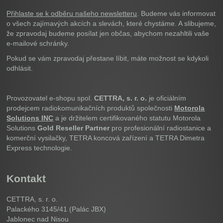
Přihlaste se k odběru našeho newsletteru
. Budeme vás informovat
o všech zajímavých akcích a slevách, které chystáme. A slibujeme,
že zpravodaj budeme posílat jen občas, abychom nezahltili vaše
e-mailové schránky.
Pokud se vám zpravodaj přestane líbit, máte možnost se kdykoli
odhlásit.
Provozovatel e-shopu spol.
CETTRA, s. r. o.
je oficiálním
prodejcem radiokomunikačních produktů společnosti
Motorola
Solutions INC
a je držitelem certifikovaného statutu Motorola
Solutions
Gold Reseller Partner
pro profesionální radiostanice a
komerční vysilačky, TETRA koncová zařízení a TETRA Dimetra
Express technologie.
Kontakt
CETTRA, s. r. o.
Palackého 3145/41 (Palác JBX)
Jablonec nad Nisou