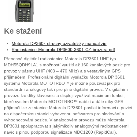
Ke stažení
Motorola-DP360x-strucny-uzivatelsky-manual.zip
Radiostanice-Motorola-DP3600-3601-CZ-brozura.pdf
Přenosná digitální radiostanice Motorola DP3601 UHF typ
MDH55QDH9LA1 s možností využití až 160 kanálových pozic pro
provoz v pásmu UHF (403 – 470 MHz) a s vestavěným GPS
přijímačem. Profesionální digitální vysílačku Motorola DP 3601
systému Motorola MOTOTRBO™ je možné používat jak pro
standardní analogový tak i pro plně digitální provoz. V digitálním
provozu lze díky klávesnici a displeji využívat maximum funkcí,
které systém Motorola MOTOTRBO™ nabízí a dále díky GPS
přijímači lze ze stanice Motorola DP3601 posílat informaci o pozici
na dispečerskou stanici vybavenou softwarem pro sledování a
vyhodnocování pozice. V analogovém provozu může Motorola
DP3601 spolupracovat s jakýmikoliv analogovými radiostanicemi
navíc s plnou podporou signalizace MDC1200 (RapidCall).