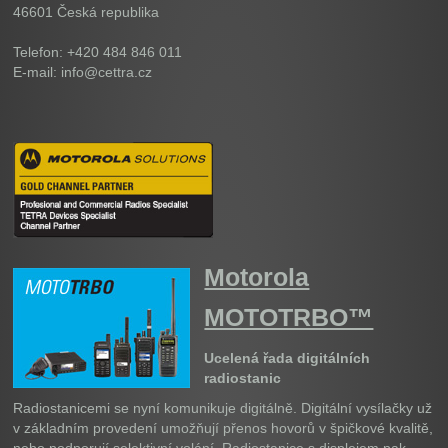
46601
Česká republika
Telefon: +420 484 846 011
E-mail: info@cettra.cz
Motorola
MOTOTRBO™
Ucelená řada digitálních
radiostanic
Radiostanicemi se nyní komunikuje digitálně. Digitální vysílačky už
v základním provedení umožňují přenos hovorů v špičkové kvalitě,