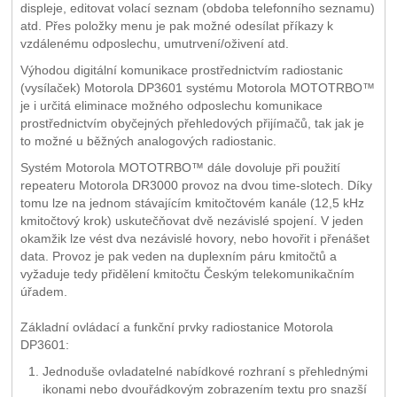
displeje, editovat volací seznam (obdoba telefonního seznamu)
atd. Přes položky menu je pak možné odesílat příkazy k
vzdálenému odposlechu, umutrvení/oživení atd.
Výhodou digitální komunikace prostřednictvím radiostanic
(vysílaček) Motorola DP3601 systému Motorola MOTOTRBO™
je i určitá eliminace možného odposlechu komunikace
prostřednictvím obyčejných přehledových přijímačů, tak jak je
to možné u běžných analogových radiostanic.
Systém Motorola MOTOTRBO™ dále dovoluje při použití
repeateru Motorola DR3000 provoz na dvou time-slotech. Díky
tomu lze na jednom stávajícím kmitočtovém kanále (12,5 kHz
kmitočtový krok) uskutečňovat dvě nezávislé spojení. V jeden
okamžik lze vést dva nezávislé hovory, nebo hovořit i přenášet
data. Provoz je pak veden na duplexním páru kmitočtů a
vyžaduje tedy přidělení kmitočtu Českým telekomunikačním
úřadem.
Základní ovládací a funkční prvky radiostanice Motorola
DP3601:
Jednoduše ovladatelné nabídkové rozhraní s přehlednými
ikonami nebo dvouřádkovým zobrazením textu pro snazší