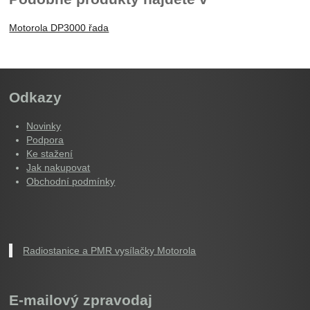
Motorola DP3000 řada
Odkazy
Novinky
Podpora
Ke stažení
Jak nakupovat
Obchodní podmínky
Radiostanice a PMR vysílačky Motorola
E-mailový zpravodaj