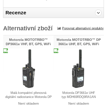
Recenze
Pro vkládání recenzí je nutné se přihlásit.
Alternativní zboží
Porovnat alternativní produkty
Recenze
Nebyla přidána žádná recenze.
Motorola MOTOTRBO™
Motorola MOTOTRBO™ DP
DP3661e VHF, BT, GPS, WiFi
3661e UHF, BT, GPS, WiFi
Malá kompaktní přenosná
Motorola DP3661e UHF
digitální radiostanice Motorola DP
typ MDH69RDQ9RA1AN
3661e…
(PRER502FE) je zmenšené…
Není skladem
Není skladem