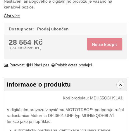
Nastavení analogového a digitálního provozu je vázáno na
kanálové pozice.
Číst více
Dostupnost:
Prodej ukončen
28 554
Kč
Nelze koupit
(
23 598
Kč
bez DPH)
Porovnat
Hlídací pes
Položit dotaz prodejci
Informace o produktu
Kód produktu:
MDH55QDH9LA1
V digitálním provozu v systému MOTOTRBO™ podporuje ruční
radiostanice Motorola DP 3601 UHF typ MDH55QDH9LA1
funkce jako je například:
automaticky předávaná identifikace vysílající stanice,