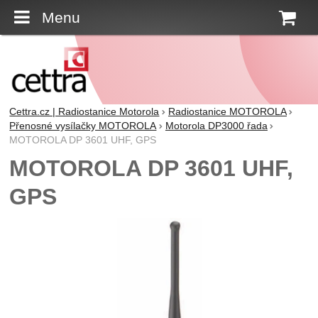
Menu
K
Cettra.cz | Radiostanice Motorola
Radiostanice MOTOROLA
Přenosné vysílačky MOTOROLA
Motorola DP3000 řada
MOTOROLA DP 3601 UHF, GPS
MOTOROLA DP 3601 UHF,
GPS
Fotografie