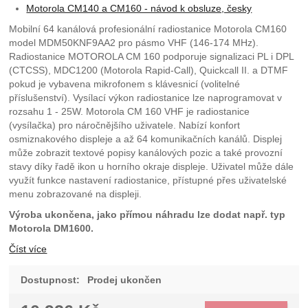
Motorola CM140 a CM160 - návod k obsluze, česky
Mobilní 64 kanálová profesionální radiostanice Motorola CM160
model MDM50KNF9AA2 pro pásmo VHF (146-174 MHz).
Radiostanice MOTOROLA CM 160 podporuje signalizaci PL i DPL
(CTCSS), MDC1200 (Motorola Rapid-Call), Quickcall II. a DTMF
pokud je vybavena mikrofonem s klávesnicí (volitelné
příslušenství). Vysílací výkon radiostanice lze naprogramovat v
rozsahu 1 - 25W. Motorola CM 160 VHF je radiostanice
(vysílačka) pro náročnějšího uživatele. Nabízí konfort
osmiznakového displeje a až 64 komunikačních kanálů. Displej
může zobrazit textové popisy kanálových pozic a také provozní
stavy díky řadě ikon u horního okraje displeje. Uživatel může dále
využít funkce nastavení radiostanice, přístupné přes uživatelské
menu zobrazované na displeji.
Výroba ukončena, jako přímou náhradu lze dodat např. typ
Motorola DM1600.
Číst více
Dostupnost:
Prodej ukončen