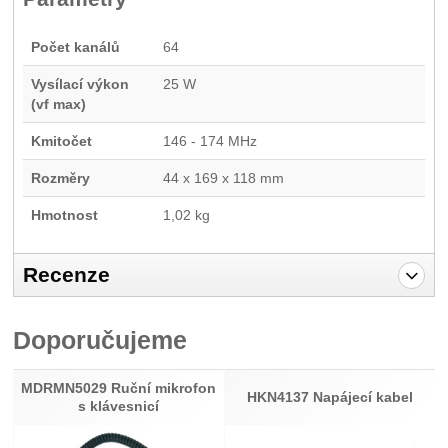
Počet kanálů
64
Vysílací výkon
25 W
(vf max)
Kmitočet
146 - 174 MHz
Rozměry
44 x 169 x 118 mm
Hmotnost
1,02 kg
Recenze
Pro vkládání recenzí je nutné se přihlásit.
Doporučujeme
Recenze
Nebyla přidána žádná recenze.
MDRMN5029 Ruční mikrofon
HKN4137 Napájecí kabel
s klávesnicí