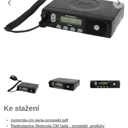
předchozí
n
Fotografie
Ke stažení
motorola-cm-serie-prospekt.pdf
Radiostanice Motorola CM řada - prospekt, anglicky