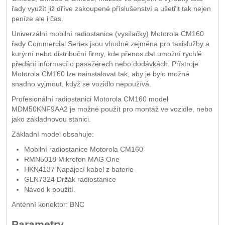
řady využít již dříve zakoupené příslušenství a ušetřit tak nejen
peníze ale i čas.
Univerzální mobilní radiostanice (vysílačky) Motorola CM160
řady Commercial Series jsou vhodné zejména pro taxislužby a
kurýrní nebo distribuční firmy, kde přenos dat umožní rychlé
předání informací o pasažérech nebo dodávkách. Přístroje
Motorola CM160 lze nainstalovat tak, aby je bylo možné
snadno vyjmout, když se vozidlo nepoužívá.
Profesionální radiostanici Motorola CM160 model
MDM50KNF9AA2 je možné použít pro montáž ve vozidle, nebo
jako základnovou stanici.
Základní model obsahuje:
Mobilní radiostanice Motorola CM160
RMN5018 Mikrofon MAG One
HKN4137 Napájecí kabel z baterie
GLN7324 Držák radiostanice
Návod k použití.
Anténní konektor: BNC
Parametry