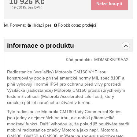
10 926
Kč
Nelze koupit
(
9 030
Kč
bez DPH)
Porovnat
Hlídací pes
Položit dotaz prodejci
Informace o produktu
Kód produktu:
MDM50KNF9AA2
Radiostanice (vysílačky) Motorola CM160 VHF jsou
konstruovány podle přísné americké normy MIL spec 810F a
plně vyhovují i normě IP54 pro ochranu před vlivy prostředí.
Vysílačka (radiostanice) Motorola CM160 prošla i zrychleným
testem životnosti (Motorola Accelerated Life Test), který
simuluje pět let náročného užívání v terénu.
Tyto radiostanice Motorola CM160 řady Commercial Series
jsou jedny z nejmenších na trhu, ale nabízí přitom velké
množství funkcí. Další výhodou je, že pokud již používáte starší
mobilní radiostanice značky Motorola jako např. Motorola
GM300, GM350 a GM900, můžete ve spojení s výrobky této