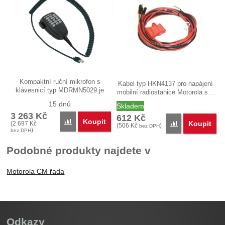
Kompaktní ruční mikrofon s
Kabel typ HKN4137 pro napájení
klávesnicí typ MDRMN5029 je
mobilní radiostanice Motorola s…
určen…
15 dnů
Skladem
3 263
Kč
612
Kč
Koupit
Porovnat
Koupit
(
2 697
Kč
Porovnat
(
506
Kč
)
bez DPH
)
bez DPH
Podobné produkty najdete v
Motorola CM řada
Odkazy