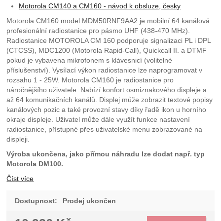
Motorola CM140 a CM160 - návod k obsluze, česky
Motorola CM160 model MDM50RNF9AA2 je mobilní 64 kanálová
profesionální radiostanice pro pásmo UHF (438-470 MHz).
Radiostanice MOTOROLA CM 160 podporuje signalizaci PL i DPL
(CTCSS), MDC1200 (Motorola Rapid-Call), Quickcall II. a DTMF
pokud je vybavena mikrofonem s klávesnicí (volitelné
příslušenství). Vysílací výkon radiostanice lze naprogramovat v
rozsahu 1 - 25W. Motorola CM160 je radiostanice pro
náročnějšího uživatele. Nabízí konfort osmiznakového displeje a
až 64 komunikačních kanálů. Displej může zobrazit textové popisy
kanálových pozic a také provozní stavy díky řadě ikon u horního
okraje displeje. Uživatel může dále využít funkce nastavení
radiostanice, přístupné přes uživatelské menu zobrazované na
displeji.
Výroba ukončena, jako přímou náhradu lze dodat např. typ
Motorola DM100.
Číst více
Dostupnost:
Prodej ukončen