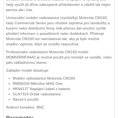
řady využít již dříve zakoupené příslušenství a ušetřit tak nejen
peníze ale i čas.
Univerzální mobilní radiostanice (vysílačky) Motorola CM160
řady Commercial Series jsou vhodné zejména pro taxislužby a
kurýrní nebo distribuční firmy, kde přenos dat umožní rychlé
předání informací o pasažérech nebo dodávkách. Přístroje
Motorola CM160 lze nainstalovat tak, aby je bylo možné
snadno vyjmout, když se vozidlo nepoužívá.
Profesionální radiostanici Motorola CM160 model
MDM50RNF9AA2 je možné použít pro montáž ve vozidle, nebo
jako základnovou stanici.
Základní model obsahuje:
Mobilní radiostanice Motorola CM160
RMN5018 Mikrofon MAG One
HKN4137 Napájecí kabel z baterie
GLN7324 Držák radiostanice
Návod k použití.
Anténní konektor: BNC
Parametry