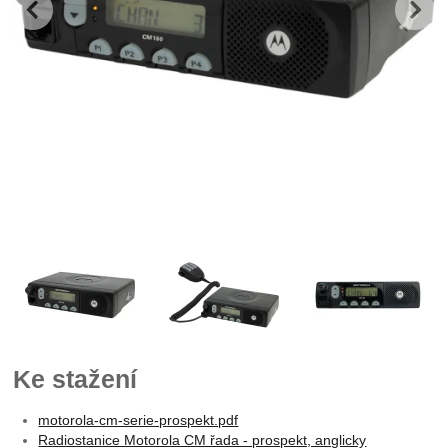
předchozí
n
Fotografie
Ke stažení
motorola-cm-serie-prospekt.pdf
Radiostanice Motorola CM řada - prospekt, anglicky