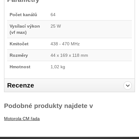
Počet kanálů
64
Vysílací výkon
25 W
(vf max)
Kmitočet
438 - 470 MHz
Rozměry
44 x 169 x 118 mm
Hmotnost
1,02 kg
Recenze
Pro vkládání recenzí je nutné se přihlásit.
Podobné produkty najdete v
Recenze
Motorola CM řada
Nebyla přidána žádná recenze.