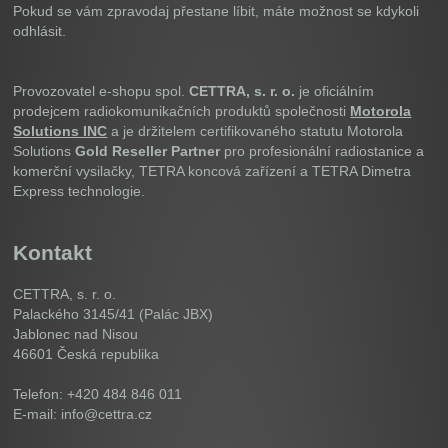
Pokud se vám zpravodaj přestane líbit, máte možnost se kdykoli
odhlásit.
Provozovatel e-shopu spol.
CETTRA, s. r. o.
je oficiálním
prodejcem radiokomunikačních produktů společnosti
Motorola
Solutions INC
a je držitelem certifikovaného statutu Motorola
Solutions
Gold Reseller Partner
pro profesionální radiostanice a
komerční vysilačky, TETRA koncová zařízení a TETRA Dimetra
Express technologie.
Kontakt
CETTRA, s. r. o.
Palackého 3145/41 (Palác JBX)
Jablonec nad Nisou
46601
Česká republika
Telefon: +420 484 846 011
E-mail: info@cettra.cz