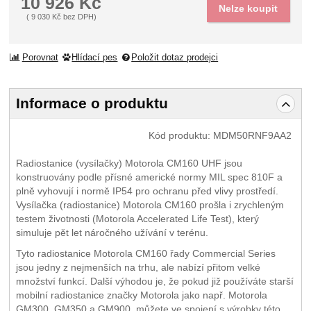
10 926
Kč
Nelze koupit
(
9 030
Kč
bez DPH)
Porovnat
Hlídací pes
Položit dotaz prodejci
Informace o produktu
Kód produktu:
MDM50RNF9AA2
Radiostanice (vysílačky) Motorola CM160 UHF jsou
konstruovány podle přísné americké normy MIL spec 810F a
plně vyhovují i normě IP54 pro ochranu před vlivy prostředí.
Vysílačka (radiostanice) Motorola CM160 prošla i zrychleným
testem životnosti (Motorola Accelerated Life Test), který
simuluje pět let náročného užívání v terénu.
Tyto radiostanice Motorola CM160 řady Commercial Series
jsou jedny z nejmenších na trhu, ale nabízí přitom velké
množství funkcí. Další výhodou je, že pokud již používáte starší
mobilní radiostanice značky Motorola jako např. Motorola
GM300, GM350 a GM900, můžete ve spojení s výrobky této