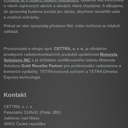
Přihlaste se k odběru našeho newsletteru
. Budeme vás informovat
o všech zajímavých akcích a slevách, které chystáme. A slibujeme,
že zpravodaj budeme posílat jen občas, abychom nezahltili vaše
e-mailové schránky.
Pokud se vám zpravodaj přestane líbit, máte možnost se kdykoli
odhlásit.
Provozovatel e-shopu spol.
CETTRA, s. r. o.
je oficiálním
prodejcem radiokomunikačních produktů společnosti
Motorola
Solutions INC
a je držitelem certifikovaného statutu Motorola
Solutions
Gold Reseller Partner
pro profesionální radiostanice a
komerční vysilačky, TETRA koncová zařízení a TETRA Dimetra
Express technologie.
Kontakt
CETTRA, s. r. o.
Palackého 3145/41 (Palác JBX)
Jablonec nad Nisou
46601
Česká republika