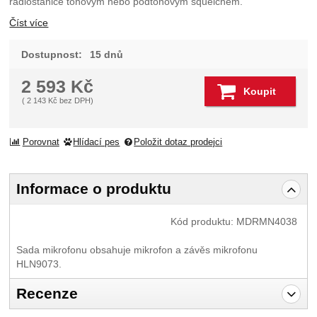
radiostanice tónovým nebo podtónovým squelchem.
Číst více
Dostupnost:
15 dnů
2 593
Kč
Koupit
(
2 143
Kč
bez DPH)
Porovnat
Hlídací pes
Položit dotaz prodejci
Informace o produktu
Kód produktu:
MDRMN4038
Sada mikrofonu obsahuje mikrofon a závěs mikrofonu
HLN9073.
Recenze
Pro vkládání recenzí je nutné se přihlásit.