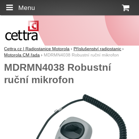
Menu
K
Cettra.cz | Radiostanice Motorola
Příslušenství radiostanic
Motorola CM řada
MDRMN4038 Robustní ruční mikrofon
MDRMN4038 Robustní
ruční mikrofon
Fotografie