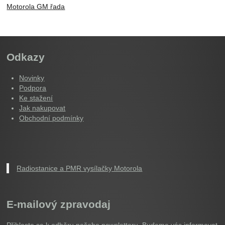
Motorola GM řada
Odkazy
Novinky
Podpora
Ke stažení
Jak nakupovat
Obchodní podmínky
Radiostanice a PMR vysílačky Motorola
E-mailový zpravodaj