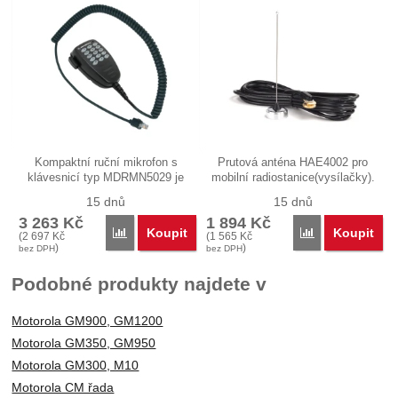
Kompaktní ruční mikrofon s
Prutová anténa HAE4002 pro
klávesnicí typ MDRMN5029 je
mobilní radiostanice(vysílačky).
určen…
Tato…
15 dnů
15 dnů
3 263
Kč
1 894
Kč
Koupit
Koupit
Porovnat
Porovnat
(
2 697
Kč
(
1 565
Kč
)
)
bez DPH
bez DPH
Podobné produkty najdete v
Motorola GM900, GM1200
Motorola GM350, GM950
Motorola GM300, M10
Motorola CM řada