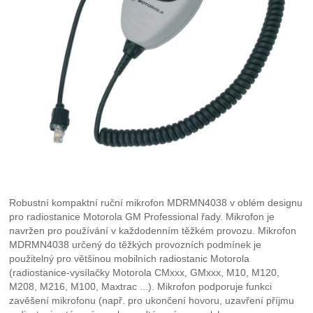
Robustní kompaktní ruční mikrofon MDRMN4038 v oblém designu
pro radiostanice Motorola GM Professional řady. Mikrofon je
navržen pro používání v každodenním těžkém provozu. Mikrofon
MDRMN4038 určený do těžkých provozních podmínek je
použitelný pro většinou mobilních radiostanic Motorola
(radiostanice-vysílačky Motorola CMxxx, GMxxx, M10, M120,
M208, M216, M100, Maxtrac ...). Mikrofon podporuje funkci
zavěšení mikrofonu (např. pro ukončení hovoru, uzavření příjmu