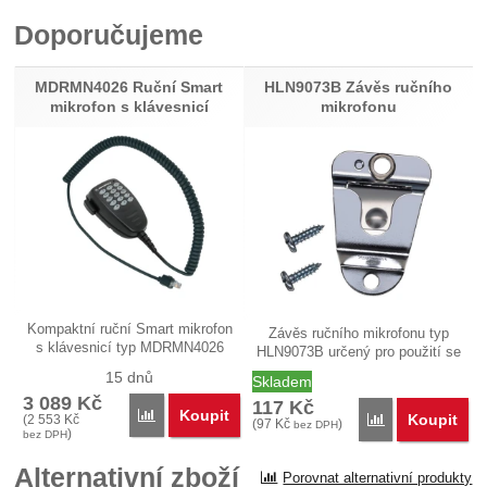
Doporučujeme
Recenze
Nebyla přidána žádná recenze.
MDRMN4026 Ruční Smart
HLN9073B Závěs ručního
mikrofon s klávesnicí
mikrofonu
Kompaktní ruční Smart mikrofon
Závěs ručního mikrofonu typ
s klávesnicí typ MDRMN4026
HLN9073B určený pro použití se
je…
všemi…
15 dnů
Skladem
3 089
Kč
117
Kč
Koupit
Porovnat
Koupit
(
2 553
Kč
Porovnat
(
97
Kč
)
bez DPH
)
bez DPH
Alternativní zboží
Porovnat alternativní produkty