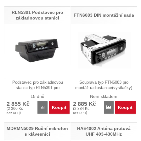
RLN5391 Podstavec pro
FTN6083 DIN montážní sada
základnovou stanici
Podstavec pro základnovou
Souprava typ FTN6083 pro
stanici typ RLN5391 pro
montáž radiostanice(vysílačky)
možnost…
Motorola…
15 dnů
Není skladem
2 855
Kč
2 885
Kč
Koupit
Koupit
Porovnat
Porovnat
(
2 360
Kč
(
2 384
Kč
)
)
bez DPH
bez DPH
MDRMN5029 Ruční mikrofon
HAE4002 Anténa prutová
s klávesnicí
UHF 403-430MHz