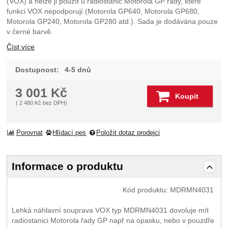
(VOX) a nelze ji použít u radiostanic Motorola GP řady, které
funkci VOX nepodporují (Motorola GP640, Motorola GP680,
Motorola GP240, Motorola GP280 atd.). Sada je dodávána pouze
v černé barvě.
Číst více
Dostupnost:
4-5 dnů
3 001
Kč
Koupit
(
2 480
Kč
bez DPH)
Porovnat
Hlídací pes
Položit dotaz prodejci
Informace o produktu
Kód produktu:
MDRMN4031
Lehká náhlavní souprava VOX typ MDRMN4031 dovoluje mít
radiostanici Motorola řady GP např na opasku, nebo v pouzdře