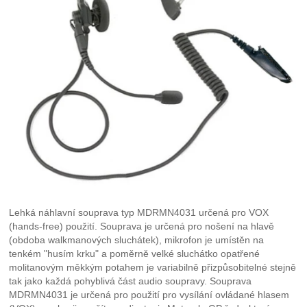
Lehká náhlavní souprava typ MDRMN4031 určená pro VOX
(hands-free) použití. Souprava je určená pro nošení na hlavě
(obdoba walkmanových sluchátek), mikrofon je umístěn na
tenkém "husím krku" a poměrně velké sluchátko opatřené
molitanovým měkkým potahem je variabilně přizpůsobitelné stejně
tak jako každá pohyblivá část audio soupravy. Souprava
MDRMN4031 je určená pro použití pro vysílání ovládané hlasem