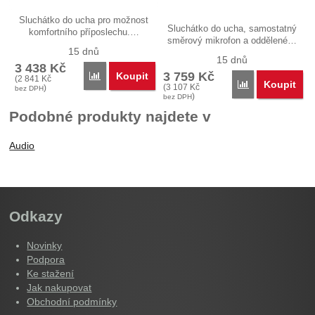
Sluchátko do ucha pro možnost
Sluchátko do ucha, samostatný
komfortního příposlechu.…
směrový mikrofon a oddělené…
15 dnů
15 dnů
3 438
Kč
3 759
Kč
Koupit
Porovnat
(
2 841
Kč
Koupit
Porovnat
(
3 107
Kč
)
bez DPH
)
bez DPH
Podobné produkty najdete v
Audio
Odkazy
Novinky
Podpora
Ke stažení
Jak nakupovat
Obchodní podmínky