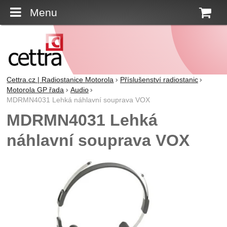
Menu
K
Cettra.cz | Radiostanice Motorola
Příslušenství radiostanic
Motorola GP řada
Audio
MDRMN4031 Lehká náhlavní souprava VOX
MDRMN4031 Lehká
náhlavní souprava VOX
Fotografie