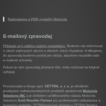
Radiostanice a PMR vysílačky Motorola
E-mailový zpravodaj
Přihlaste se k odběru našeho newsletteru
. Budeme vás informovat
o všech zajímavých akcích a slevách, které chystáme. A slibujeme,
že zpravodaj budeme posílat jen občas, abychom nezahltili vaše
e-mailové schránky.
Pokud se vám zpravodaj přestane líbit, máte možnost se kdykoli
odhlásit.
Provozovatel e-shopu spol.
CETTRA, s. r. o.
je oficiálním
prodejcem radiokomunikačních produktů společnosti
Motorola
Solutions INC
a je držitelem certifikovaného statutu Motorola
Solutions
Gold Reseller Partner
pro profesionální radiostanice a
komerční vysilačky, TETRA koncová zařízení a TETRA Dimetra