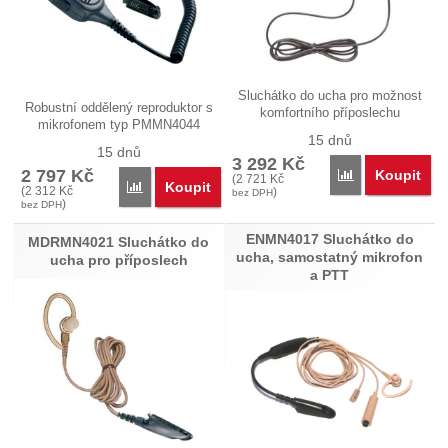
Sluchátko do ucha pro možnost
Robustní oddělený reproduktor s
komfortního příposlechu
mikrofonem typ PMMN4044
vysílačky…
15 dnů
pro…
15 dnů
3 292
Kč
2 797
Kč
Koupit
Porovnat
(
2 721
Kč
Koupit
Porovnat
(
2 312
Kč
)
bez DPH
)
bez DPH
ENMN4017 Sluchátko do
MDRMN4021 Sluchátko do
ucha, samostatný mikrofon
ucha pro příposlech
a PTT