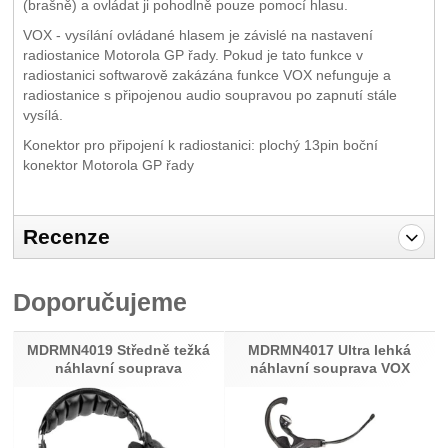
(brašně) a ovládat ji pohodlně pouze pomocí hlasu.
VOX - vysílání ovládané hlasem je závislé na nastavení
radiostanice Motorola GP řady. Pokud je tato funkce v
radiostanici softwarově zakázána funkce VOX nefunguje a
radiostanice s připojenou audio soupravou po zapnutí stále
vysílá.
Konektor pro připojení k radiostanici: plochý 13pin boční
konektor Motorola GP řady
Recenze
Pro vkládání recenzí je nutné se přihlásit.
Doporučujeme
Recenze
Nebyla přidána žádná recenze.
MDRMN4019 Středně težká
MDRMN4017 Ultra lehká
náhlavní souprava
náhlavní souprava VOX