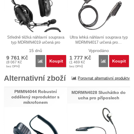
Středně těžká náhlavní souprava
Ultra lehká náhlavní souprava typ
typ MDRMN4019 určená pro
MDRMN4017 určená pro…
použití…
15 dnů
Vyprodáno
9 761
Kč
1 777
Kč
Koupit
Koupit
Porovnat
Porovnat
(
8 067
Kč
(
1 469
Kč
)
)
bez DPH
bez DPH
Alternativní zboží
Porovnat alternativní produkty
PMMN4044 Robustní
MDRMN4028 Sluchátko do
oddělený reproduktor s
ucha pro příposlech
mikrofonem