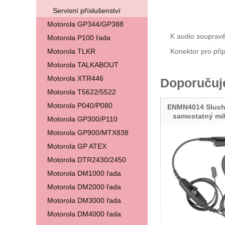
Servisní příslušenství
Motorola GP344/GP388
K audio soupravě
Motorola P100 řada
Motorola TLKR
Konektor pro přip
Motorola TALKABOUT
Motorola XTR446
Doporuču
Motorola T5622/5522
Motorola P040/P080
ENMN4014 Sluch
samostatný mi
Motorola GP300/P110
Motorola GP900/MTX838
Motorola GP ATEX
Motorola DTR2430/2450
Motorola DM1000 řada
Motorola DM2000 řada
Motorola DM3000 řada
Motorola DM4000 řada