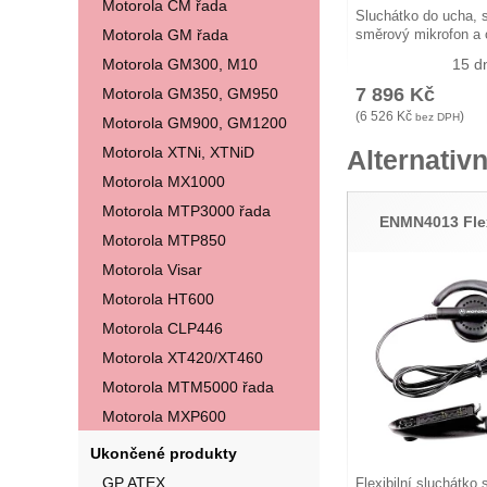
Motorola CM řada
Sluchátko do ucha, 
Motorola GM řada
směrový mikrofon a
Motorola GM300, M10
15 d
7 896
Kč
Motorola GM350, GM950
(
6 526
Kč
)
bez DPH
Motorola GM900, GM1200
Motorola XTNi, XTNiD
Alternativn
Motorola MX1000
Motorola MTP3000 řada
ENMN4013 Fle
Motorola MTP850
Motorola Visar
Motorola HT600
Motorola CLP446
Motorola XT420/XT460
Motorola MTM5000 řada
Motorola MXP600
Ukončené produkty
GP ATEX
Flexibilní sluchátko