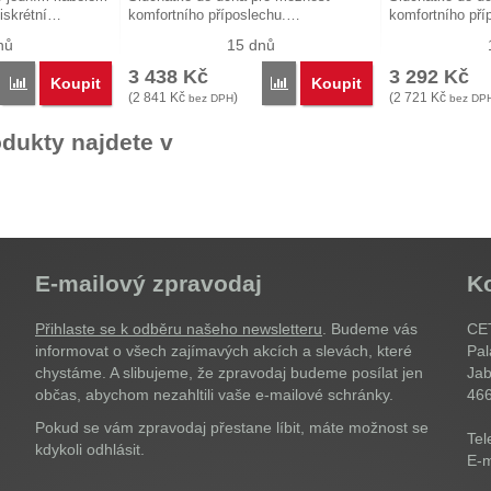
iskrétní…
komfortního příposlechu.…
komfortního př
nů
15 dnů
3 438
Kč
3 292
Kč
Koupit
Koupit
Porovnat
Porovnat
(
2 841
Kč
)
(
2 721
Kč
bez DPH
bez DP
dukty najdete v
E-mailový zpravodaj
K
Přihlaste se k odběru našeho newsletteru
. Budeme vás
CET
informovat o všech zajímavých akcích a slevách, které
Pal
chystáme. A slibujeme, že zpravodaj budeme posílat jen
Jab
občas, abychom nezahltili vaše e-mailové schránky.
46
Pokud se vám zpravodaj přestane líbit, máte možnost se
Tel
kdykoli odhlásit.
E-m