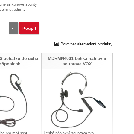
dné silikonové špunty
zální střední…
Koupit
Porovnat
Porovnat alternativní produkty
luchátko do ucha
MDRMN4031 Lehká náhlavní
příposlech
souprava VOX
cha pro možnost
Lehká náhlavní souprava typ