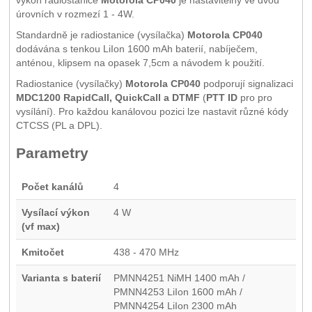
výkon radiostanice
Motorola CP040
je nastavitelný ve dvou
úrovních v rozmezí 1 - 4W.
Standardně je radiostanice (vysílačka)
Motorola CP040
dodávána s tenkou LiIon 1600 mAh baterií, nabíječem,
anténou, klipsem na opasek 7,5cm a návodem k použití.
Radiostanice (vysílačky)
Motorola CP040
podporují signalizaci
MDC1200 RapidCall, QuickCall a DTMF
(
PTT ID
pro pro
vysílání). Pro každou kanálovou pozici lze nastavit různé kódy
CTCSS (PL a DPL).
Parametry
Počet kanálů
4
Vysílací výkon
4 W
(vf max)
Kmitočet
438 - 470 MHz
Varianta s baterií
PMNN4251 NiMH 1400 mAh /
PMNN4253 LiIon 1600 mAh /
PMNN4254 LiIon 2300 mAh