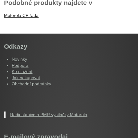
Podobné produkty najdete v
Motorola CP řada
Odkazy
Novinky
Podpora
Ke stažení
Jak nakupovat
Obchodní podmínky
Radiostanice a PMR vysílačky Motorola
E-mailový zpravodaj