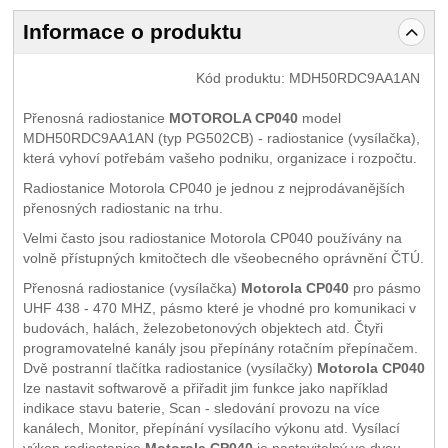
Informace o produktu
Kód produktu:
MDH50RDC9AA1AN
Přenosná radiostanice
MOTOROLA CP040
model
MDH50RDC9AA1AN (typ PG502CB) - radiostanice (vysílačka),
která vyhoví potřebám vašeho podniku, organizace i rozpočtu.
Radiostanice Motorola CP040 je jednou z nejprodávanějších
přenosných radiostanic na trhu.
Velmi často jsou radiostanice Motorola CP040 používány na
volně přístupných kmitočtech dle všeobecného oprávnění ČTÚ.
Přenosná radiostanice (vysílačka)
Motorola CP040
pro pásmo
UHF 438 - 470 MHZ, pásmo které je vhodné pro komunikaci v
budovách, halách, železobetonových objektech atd. Čtyři
programovatelné kanály jsou přepínány rotačním přepínačem.
Dvě postranní tlačítka radiostanice (vysílačky)
Motorola CP040
lze nastavit softwarově a přiřadit jim funkce jako například
indikace stavu baterie, Scan - sledování provozu na více
kanálech, Monitor, přepínání vysílacího výkonu atd. Vysílací