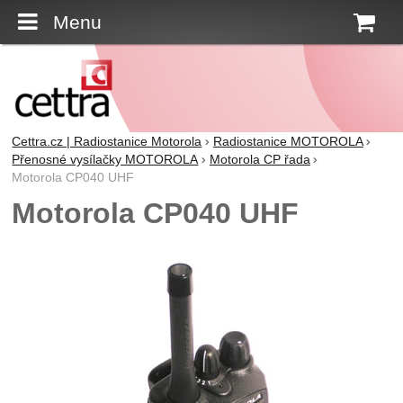
Menu
K
Cettra.cz | Radiostanice Motorola
Radiostanice MOTOROLA
Přenosné vysílačky MOTOROLA
Motorola CP řada
Motorola CP040 UHF
Motorola CP040 UHF
Fotografie