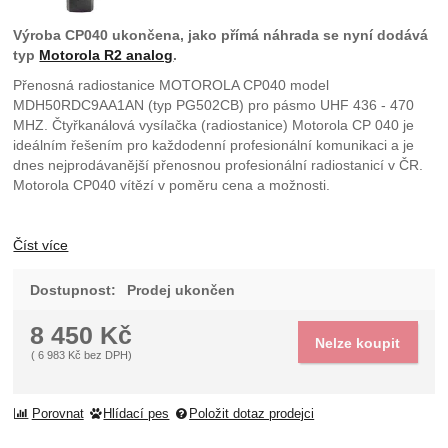
Výroba CP040 ukončena, jako přímá náhrada se nyní dodává
typ
Motorola R2 analog
.
Přenosná radiostanice MOTOROLA CP040 model
MDH50RDC9AA1AN (typ PG502CB) pro pásmo UHF 436 - 470
MHZ. Čtyřkanálová vysílačka (radiostanice) Motorola CP 040 je
ideálním řešením pro každodenní profesionální komunikaci a je
dnes nejprodávanější přenosnou profesionální radiostanicí v ČR.
Motorola CP040 vítězí v poměru cena a možnosti.
Číst více
Dostupnost:
Prodej ukončen
8 450
Kč
Nelze koupit
(
6 983
Kč
bez DPH)
Porovnat
Hlídací pes
Položit dotaz prodejci