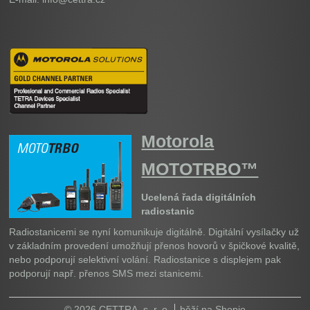
Motorola
MOTOTRBO™
Ucelená řada digitálních
radiostanic
Radiostanicemi se nyní komunikuje digitálně. Digitální vysílačky už
v základním provedení umožňují přenos hovorů v špičkové kvalitě,
nebo podporují selektivní volání. Radiostanice s displejem pak
podporují např. přenos SMS mezi stanicemi.
© 2026 CETTRA, s. r. o.
běží na
Shopio