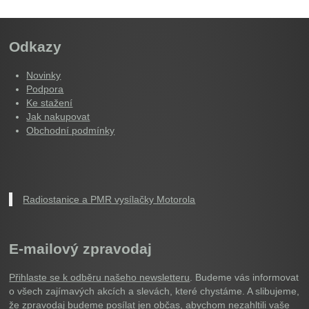
Odkazy
Novinky
Podpora
Ke stažení
Jak nakupovat
Obchodní podmínky
Radiostanice a PMR vysílačky Motorola
E-mailový zpravodaj
Přihlaste se k odběru našeho newsletteru
. Budeme vás informovat
o všech zajímavých akcích a slevách, které chystáme. A slibujeme,
že zpravodaj budeme posílat jen občas, abychom nezahltili vaše