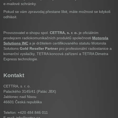
e-mailové schránky.
Pokud se vám zpravodaj přestane líbit, máte možnost se kdykoli
odhlásit.
Provozovatel e-shopu spol.
CETTRA, s. r. o.
je oficiálním
prodejcem radiokomunikačních produktů společnosti
Motorola
Solutions INC
a je držitelem certifikovaného statutu Motorola
Solutions
Gold Reseller Partner
pro profesionální radiostanice a
komerční vysilačky, TETRA koncová zařízení a TETRA Dimetra
Express technologie.
Kontakt
CETTRA, s. r. o.
Palackého 3145/41 (Palác JBX)
Jablonec nad Nisou
46601
Česká republika
Telefon: +420 484 846 011
E-mail: info@cettra.cz