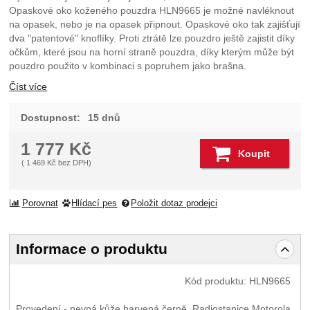
Opaskové oko koženého pouzdra HLN9665 je možné navléknout
na opasek, nebo je na opasek připnout. Opaskové oko tak zajišťují
dva "patentové" knoflíky. Proti ztrátě lze pouzdro ještě zajistit díky
očkům, které jsou na horní straně pouzdra, díky kterým může být
pouzdro použito v kombinaci s popruhem jako brašna.
Číst více
Dostupnost:
15 dnů
1 777
Kč
Koupit
(
1 469
Kč
bez DPH)
Porovnat
Hlídací pes
Položit dotaz prodejci
Informace o produktu
Kód produktu:
HLN9665
Provedení - pevná kůže barvená černě. Radiostanice Motorola