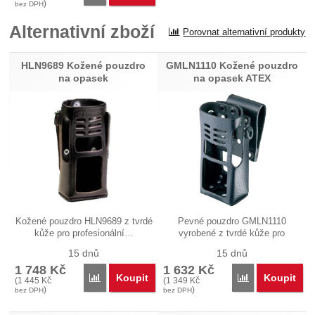
)
bez DPH
Alternativní zboží
Porovnat alternativní produkty
HLN9689 Kožené pouzdro
GMLN1110 Kožené pouzdro
na opasek
na opasek ATEX
Kožené pouzdro HLN9689 z tvrdé
Pevné pouzdro GMLN1110
kůže pro profesionální…
vyrobené z tvrdé kůže pro
profesionální…
15 dnů
15 dnů
1 748
Kč
1 632
Kč
Koupit
Koupit
Porovnat
Porovnat
(
1 445
Kč
(
1 349
Kč
)
)
bez DPH
bez DPH