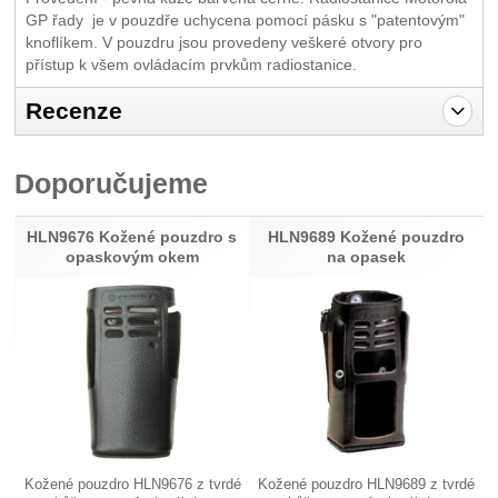
GP řady je v pouzdře uchycena pomocí pásku s "patentovým"
knoflíkem. V pouzdru jsou provedeny veškeré otvory pro
přístup k všem ovládacím prvkům radiostanice.
Recenze
Pro vkládání recenzí je nutné se přihlásit.
Doporučujeme
Recenze
Nebyla přidána žádná recenze.
HLN9676 Kožené pouzdro s
HLN9689 Kožené pouzdro
opaskovým okem
na opasek
Kožené pouzdro HLN9676 z tvrdé
Kožené pouzdro HLN9689 z tvrdé