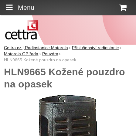
Menu
K
Cettra.cz | Radiostanice Motorola
Příslušenství radiostanic
Motorola GP řada
Pouzdra
HLN9665 Kožené pouzdro na opasek
HLN9665 Kožené pouzdro
na opasek
Fotografie