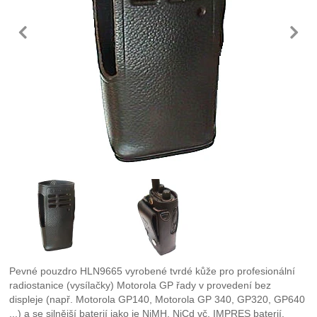
předchozí
n
Fotografie
Pevné pouzdro HLN9665 vyrobené tvrdé kůže pro profesionální
radiostanice (vysílačky) Motorola GP řady v provedení bez
displeje (např. Motorola GP140, Motorola GP 340, GP320, GP640
...) a se silnější baterií jako je NiMH, NiCd vč. IMPRES baterií.