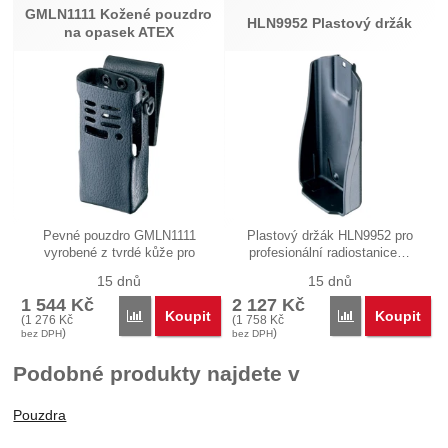
GMLN1111 Kožené pouzdro
HLN9952 Plastový držák
na opasek ATEX
Pevné pouzdro GMLN1111
Plastový držák HLN9952 pro
vyrobené z tvrdé kůže pro
profesionální radiostanice…
profesionální…
15 dnů
15 dnů
1 544
Kč
2 127
Kč
Koupit
Koupit
Porovnat
Porovnat
(
1 276
Kč
(
1 758
Kč
)
)
bez DPH
bez DPH
Podobné produkty najdete v
Pouzdra