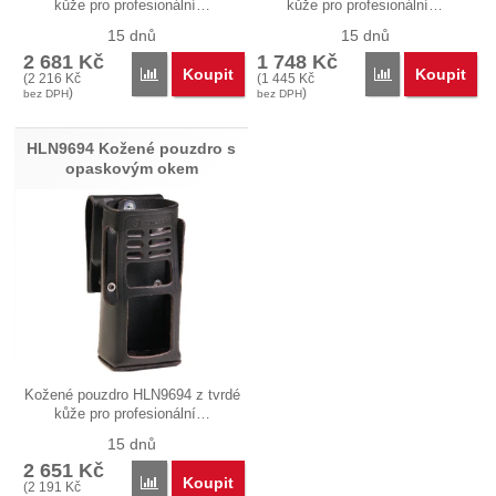
kůže pro profesionální…
kůže pro profesionální…
15 dnů
15 dnů
2 681
Kč
1 748
Kč
Koupit
Koupit
Porovnat
Porovnat
(
2 216
Kč
(
1 445
Kč
)
)
bez DPH
bez DPH
HLN9694 Kožené pouzdro s
opaskovým okem
Kožené pouzdro HLN9694 z tvrdé
kůže pro profesionální…
15 dnů
2 651
Kč
Koupit
Porovnat
(
2 191
Kč