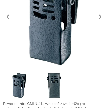
předchozí
n
Fotografie
Pevné pouzdro GMLN1111 vyrobené z tvrdé kůže pro