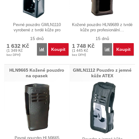
Pevné pouzdro GMLN1110
Kožené pouzdro HLN9689 z tvrdé
vyrobené z tvrdé kůže pro
kůže pro profesionální…
profesionální…
15 dnů
15 dnů
1 632
Kč
1 748
Kč
Koupit
Koupit
Porovnat
Porovnat
(
1 349
Kč
(
1 445
Kč
)
)
bez DPH
bez DPH
HLN9665 Kožené pouzdro
GMLN1112 Pouzdro z jemné
na opasek
kůže ATEX
Pevné pouzdro HLN9665