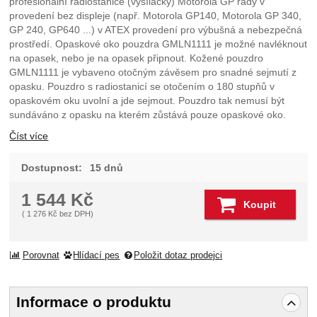
profesionální radiostanice (vysílačky) Motorola GP řady v
provedení bez displeje (např. Motorola GP140, Motorola GP 340,
GP 240, GP640 ...) v ATEX provedení pro výbušná a nebezpečná
prostředí. Opaskové oko pouzdra GMLN1111 je možné navléknout
na opasek, nebo je na opasek připnout. Kožené pouzdro
GMLN1111 je vybaveno otočným závěsem pro snadné sejmutí z
opasku. Pouzdro s radiostanicí se otočením o 180 stupňů v
opaskovém oku uvolní a jde sejmout. Pouzdro tak nemusí být
sundáváno z opasku na kterém zůstává pouze opaskové oko.
Číst více
Dostupnost:
15 dnů
1 544
Kč
Koupit
(
1 276
Kč
bez DPH)
Porovnat
Hlídací pes
Položit dotaz prodejci
Informace o produktu