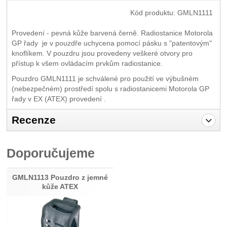
Kód produktu:
GMLN1111
Provedení - pevná kůže barvená černě. Radiostanice Motorola
GP řady je v pouzdře uchycena pomocí pásku s "patentovým"
knoflíkem. V pouzdru jsou provedeny veškeré otvory pro
přístup k všem ovládacím prvkům radiostanice.
Pouzdro GMLN1111 je schválené pro použití ve výbušném
(nebezpečném) prostředí spolu s radiostanicemi Motorola GP
řady v EX (ATEX) provedení .
Recenze
Pro vkládání recenzí je nutné se přihlásit.
Doporučujeme
Recenze
Nebyla přidána žádná recenze.
GMLN1113 Pouzdro z jemné
kůže ATEX