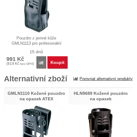
Pouzdro z jemné kůže
GMLN1113 pro profesionální
radiostanice…
15 dnů
991
Kč
Koupit
Porovnat
(
819
Kč
)
bez DPH
Alternativní zboží
Porovnat alternativní produkty
GMLN1110 Kožené pouzdro
HLN9689 Kožené pouzdro
na opasek ATEX
na opasek