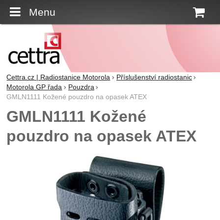
Menu
K
Cettra.cz | Radiostanice Motorola
Příslušenství radiostanic
Motorola GP řada
Pouzdra
GMLN1111 Kožené pouzdro na opasek ATEX
GMLN1111 Kožené
pouzdro na opasek ATEX
Fotografie