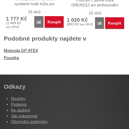
Pouzdro z jemné kůže
vyrobené tvrdé kůže pro
GMLN1112 pro profesionální
profesionální…
radiostanice…
15 dnů
15 dnů
1 777
Kč
1 020
Kč
Koupit
Porovnat
Koupit
(
1 469
Kč
Porovnat
(
843
Kč
)
bez DPH
)
bez DPH
Podobné produkty najdete v
Motorola GP ATEX
Pouzdra
Odkazy
Novinky
Podpora
Ke stažení
Jak nakupovat
Obchodní podmínky