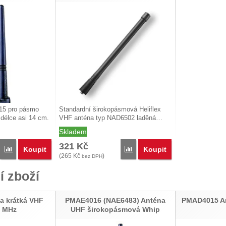
15 pro pásmo
Standardní širokopásmová Heliflex
délce asi 14 cm.
VHF anténa typ NAD6502 laděná…
Skladem
321
Kč
Koupit
Koupit
Porovnat
Porovnat
(
265
Kč
)
bez DPH
í zboží
a krátká VHF
PMAE4016 (NAE6483) Anténa
PMAD4015 An
4 MHz
UHF širokopásmová Whip