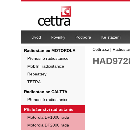
Navigace
Úvod
Novinky
Podpora
Ke stažení
Cettra.cz | Radiosta
Radiostanice MOTOROLA
HAD9728 
Přenosné radiostanice
Mobilní radiostanice
Fotografie
Repeatery
TETRA
Radiostanice CALTTA
Přenosné radiostanice
Příslušenství radiostanic
Motorola DP1000 řada
Motorola DP2000 řada