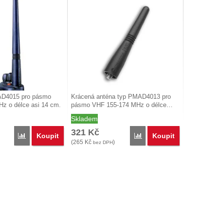
AD4015 pro pásmo
Krácená anténa typ PMAD4013 pro
z o délce asi 14 cm.
pásmo VHF 155-174 MHz o délce…
Skladem
321
Kč
Koupit
Koupit
Porovnat
Porovnat
(
265
Kč
)
bez DPH