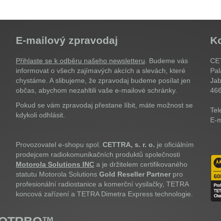
E-mailový zpravodaj
K
Přihlaste se k odběru našeho newsletteru
. Budeme vás
CET
informovat o všech zajímavých akcích a slevách, které
Pal
chystáme. A slibujeme, že zpravodaj budeme posílat jen
Jab
občas, abychom nezahltili vaše e-mailové schránky.
46
Pokud se vám zpravodaj přestane líbit, máte možnost se
Tel
kdykoli odhlásit.
E-m
Provozovatel e-shopu spol.
CETTRA, s. r. o.
je oficiálním
prodejcem radiokomunikačních produktů společnosti
Motorola Solutions INC
a je držitelem certifikovaného
statutu Motorola Solutions
Gold Reseller Partner
pro
profesionální radiostanice a komerční vysilačky, TETRA
koncová zařízení a TETRA Dimetra Express technologie.