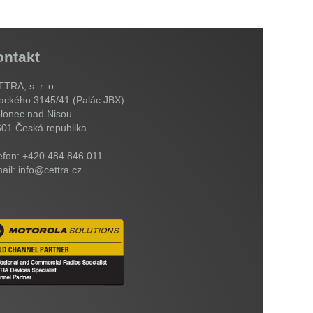
ontakt
TRA, s. r. o.
ackého 3145/41 (Palác JBX)
lonec nad Nisou
601
Česká republika
efon: +420 484 846 011
ail: info@cettra.cz