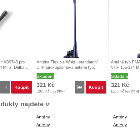
p HAD9743 pro
Anténa Flexible Whip - standardní
Anténa typ PM
74 MHz. Délka…
UHF širokopásmová anténa typ…
VHF 155-174 MH
…
Skladem
Skladem
321
Kč
321
Kč
Koupit
Koupit
Porovnat
Porovnat
(
265
Kč
)
(
265
Kč
)
bez DPH
bez DPH
dukty najdete v
Antény
Antény
Antény
Antény