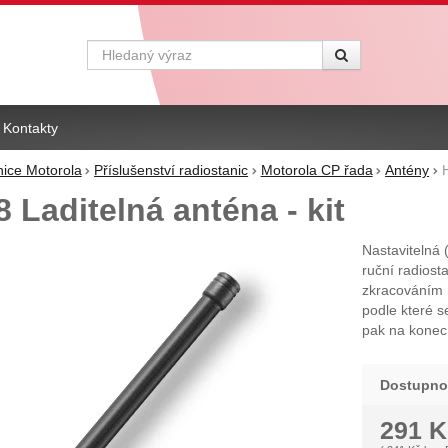
Vyhledávání
Kontakty
nice Motorola
Příslušenství radiostanic
Motorola CP řada
Antény
Laditelná anténa - kit
Nastavitelná
ruční radiost
zkracováním n
podle které s
pak na konec 
Dostupno
291
K