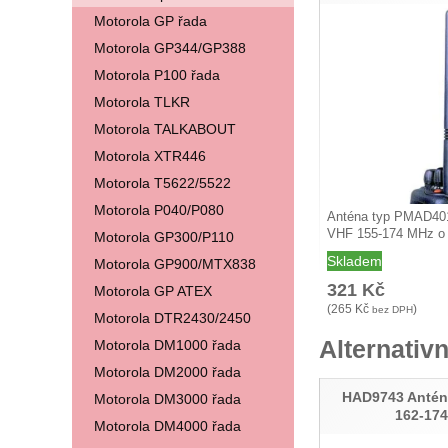
Motorola GP řada
Motorola GP344/GP388
Motorola P100 řada
Motorola TLKR
Motorola TALKABOUT
Motorola XTR446
Motorola T5622/5522
Motorola P040/P080
Anténa typ PMAD40
VHF 155-174 MHz o 
Motorola GP300/P110
…
Skladem
Motorola GP900/MTX838
321
Kč
Motorola GP ATEX
(
265
Kč
)
bez DPH
Motorola DTR2430/2450
Alternativn
Motorola DM1000 řada
Motorola DM2000 řada
HAD9743 Antén
Motorola DM3000 řada
162-17
Motorola DM4000 řada