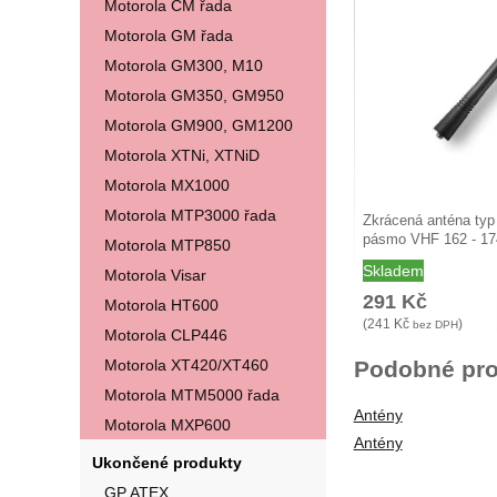
Motorola CM řada
Motorola GM řada
Motorola GM300, M10
Motorola GM350, GM950
Motorola GM900, GM1200
Motorola XTNi, XTNiD
Motorola MX1000
Motorola MTP3000 řada
Zkrácená anténa ty
pásmo VHF 162 - 1
Motorola MTP850
Skladem
Motorola Visar
291
Kč
Motorola HT600
(
241
Kč
)
bez DPH
Motorola CLP446
Motorola XT420/XT460
Podobné pro
Motorola MTM5000 řada
Antény
Motorola MXP600
Antény
Ukončené produkty
GP ATEX