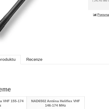
(
241
Kč
bez
Porovna
produktu
Recenze
jeme
a VHF 155-174
NAD6502 Anténa Heliflex VHF
z
146-174 MHz