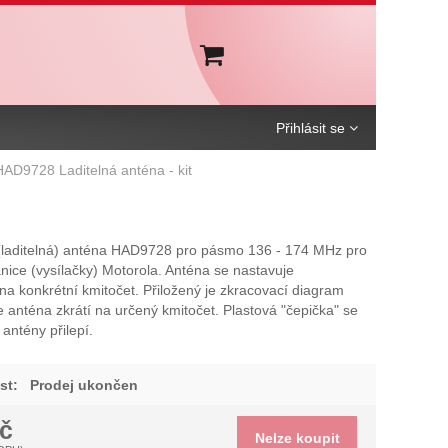
Košík
Přihlásit se
HAD9728 Laditelná anténa - kit
 (laditelná) anténa HAD9728 pro pásmo 136 - 174 MHz pro
anice (vysílačky) Motorola. Anténa se nastavuje
a konkrétní kmitočet. Přiložený je zkracovací diagram
e anténa zkrátí na určený kmitočet. Plastová "čepička" se
antény přilepí.
st:
Prodej ukončen
č
Nelze koupit