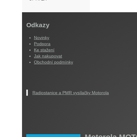
Odkazy
Novinky
Podpora
Ke stažení
Jak nakupovat
Obchodní podmínky
Radiostanice a PMR vysílačky Motorola