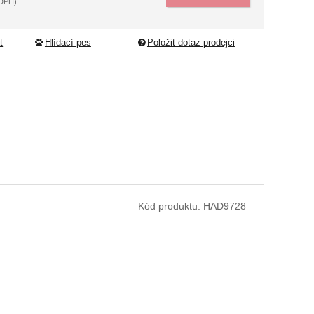
 DPH)
t
Hlídací pes
Položit dotaz prodejci
Kód produktu:
HAD9728