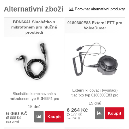
Alternativní zboží
Porovnat alternativní produkty
Recenze
BDN6641 Sluchátko s
Nebyla přidána žádná recenze.
0180300E83 Externí PTT pro
mikrofonem pro hlučná
VoiceDucer
prostředí
Externí klíčovací (vysílací)
Sluchátko kombinované s
tlačítko typ 0180300E83 pro
mikrofonem typ BDN6641 pro
audio…
15 dnů
velmi hlučná…
15 dnů
6 264
Kč
6 060
Kč
Koupit
Porovnat
(
5 177
Kč
Koupit
Porovnat
(
5 008
Kč
)
bez DPH
)
bez DPH