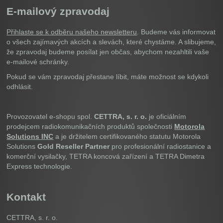
E-mailový zpravodaj
Přihlaste se k odběru našeho newsletteru
. Budeme vás informovat
o všech zajímavých akcích a slevách, které chystáme. A slibujeme,
že zpravodaj budeme posílat jen občas, abychom nezahltili vaše
e-mailové schránky.
Pokud se vám zpravodaj přestane líbit, máte možnost se kdykoli
odhlásit.
Provozovatel e-shopu spol.
CETTRA, s. r. o.
je oficiálním
prodejcem radiokomunikačních produktů společnosti
Motorola
Solutions INC
a je držitelem certifikovaného statutu Motorola
Solutions
Gold Reseller Partner
pro profesionální radiostanice a
komerční vysilačky, TETRA koncová zařízení a TETRA Dimetra
Express technologie.
Kontakt
CETTRA, s. r. o.