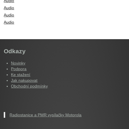
Audio
Audio
Audio
Audio
Odkazy
Novinky
Podpora
Ke stažení
Jak nakupovat
Obchodní podmínky
Radiostanice a PMR vysílačky Motorola