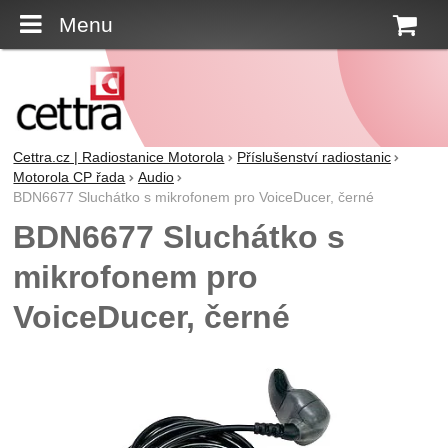
Menu
K
Cettra.cz | Radiostanice Motorola
Příslušenství radiostanic
Motorola CP řada
Audio
BDN6677 Sluchátko s mikrofonem pro VoiceDucer, černé
BDN6677 Sluchátko s
mikrofonem pro
VoiceDucer, černé
Fotografie