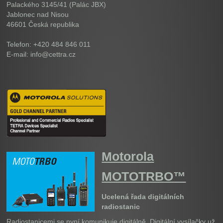
Palackého 3145/41 (Palác JBX)
Jablonec nad Nisou
46601
Česká republika
Telefon: +420 484 846 011
E-mail: info@cettra.cz
Motorola
MOTOTRBO™
Ucelená řada digitálních
radiostanic
Radiostanicemi se nyní komunikuje digitálně. Digitální vysílačky už