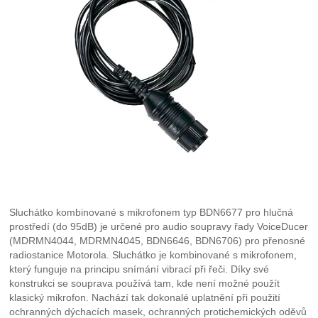
Sluchátko kombinované s mikrofonem typ BDN6677 pro hlučná
prostředí (do 95dB) je určené pro audio soupravy řady VoiceDucer
(MDRMN4044, MDRMN4045, BDN6646, BDN6706) pro přenosné
radiostanice Motorola. Sluchátko je kombinované s mikrofonem,
který funguje na principu snímání vibrací při řeči. Díky své
konstrukci se souprava používá tam, kde není možné použít
klasický mikrofon. Nachází tak dokonalé uplatnění při použití
ochranných dýchacích masek, ochranných protichemických oděvů