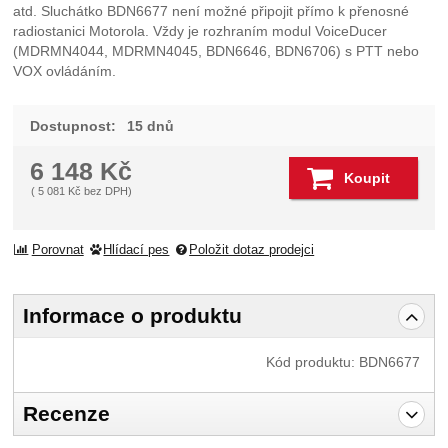
atd. Sluchátko BDN6677 není možné připojit přímo k přenosné
radiostanici Motorola. Vždy je rozhraním modul VoiceDucer
(MDRMN4044, MDRMN4045, BDN6646, BDN6706) s PTT nebo
VOX ovládáním.
Dostupnost:
15 dnů
6 148
Kč
Koupit
(
5 081
Kč
bez DPH)
Porovnat
Hlídací pes
Položit dotaz prodejci
Informace o produktu
Kód produktu:
BDN6677
Recenze
Pro vkládání recenzí je nutné se přihlásit.