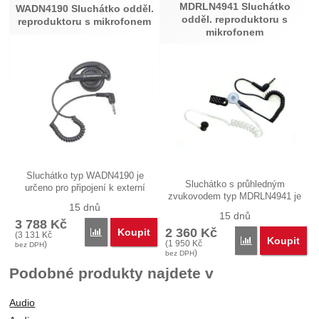
MDRLN4941 Sluchátko
WADN4190 Sluchátko odděl.
odděl. reproduktoru s
reproduktoru s mikrofonem
mikrofonem
Sluchátko typ WADN4190 je
Sluchátko s průhledným
určeno pro připojení k externí
zvukovodem typ MDRLN4941 je
sadě…
15 dnů
určeno pro…
15 dnů
3 788
Kč
2 360
Kč
Koupit
Porovnat
(
3 131
Kč
Koupit
Porovnat
(
1 950
Kč
)
bez DPH
)
bez DPH
Podobné produkty najdete v
Audio