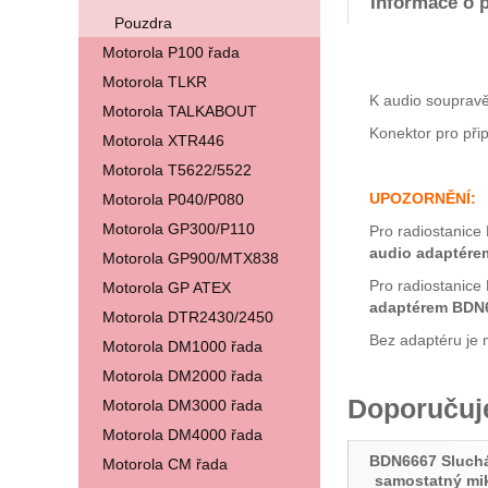
Informace o 
Pouzdra
Motorola P100 řada
Motorola TLKR
K audio soupravě
Motorola TALKABOUT
Konektor pro přip
Motorola XTR446
Motorola T5622/5522
UPOZORNĚNÍ:
Motorola P040/P080
Motorola GP300/P110
Pro radiostanice
audio adaptér
Motorola GP900/MTX838
Pro radiostanice
Motorola GP ATEX
adaptérem BDN
Motorola DTR2430/2450
Bez adaptéru je 
Motorola DM1000 řada
Motorola DM2000 řada
Doporuču
Motorola DM3000 řada
Motorola DM4000 řada
BDN6667 Sluchá
Motorola CM řada
samostatný mi