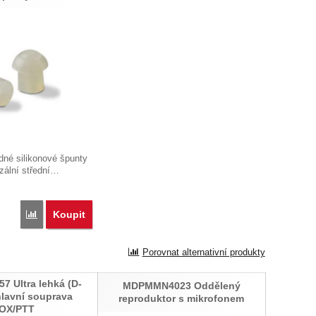
dné silikonové špunty
zální střední…
Koupit
Porovnat
Porovnat alternativní produkty
 Ultra lehká (D-
MDPMMN4023 Oddělený
hlavní souprava
reproduktor s mikrofonem
OX/PTT