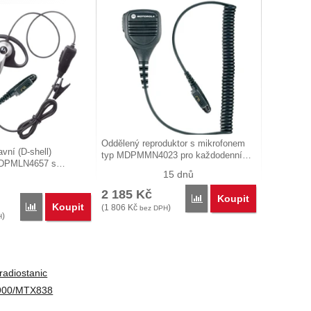
Oddělený reproduktor s mikrofonem
avní (D-shell)
typ MDPMMN4023 pro každodenní…
 MDPMLN4657 s…
15 dnů
2 185
Kč
Koupit
Porovnat
Koupit
Porovnat
(
1 806
Kč
)
bez DPH
)
H
 radiostanic
900/MTX838