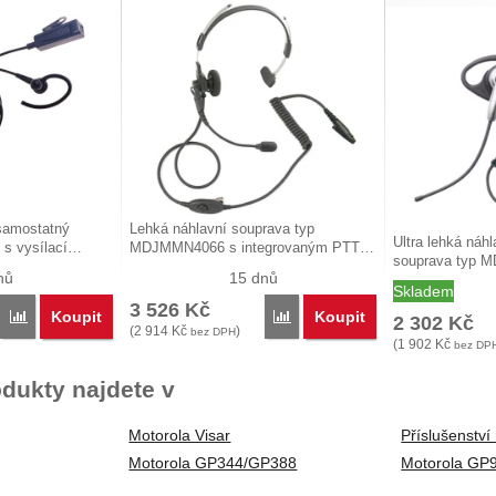
samostatný
Lehká náhlavní souprava typ
Ultra lehká náhl
ý s vysílací…
MDJMMN4066 s integrovaným PTT…
souprava typ
nů
15 dnů
Skladem
3 526
Kč
Koupit
Koupit
Porovnat
Porovnat
2 302
Kč
(
2 914
Kč
)
bez DPH
(
1 902
Kč
bez DP
dukty najdete v
Motorola Visar
Příslušenství
Motorola GP344/GP388
Motorola GP