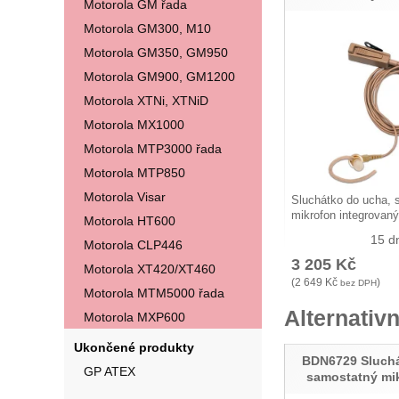
Motorola GM řada
Motorola GM300, M10
Motorola GM350, GM950
Motorola GM900, GM1200
Motorola XTNi, XTNiD
Motorola MX1000
Motorola MTP3000 řada
Motorola MTP850
Motorola Visar
Sluchátko do ucha, 
mikrofon integrovan
Motorola HT600
15 d
Motorola CLP446
3 205
Kč
Motorola XT420/XT460
(
2 649
Kč
)
bez DPH
Motorola MTM5000 řada
Alternativn
Motorola MXP600
Ukončené produkty
BDN6729 Sluchá
GP ATEX
samostatný mi