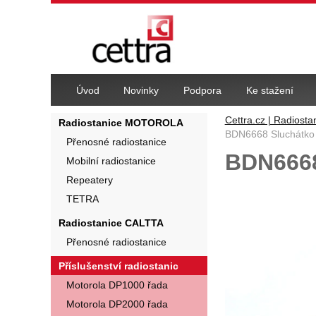
Navigace
Úvod
Novinky
Podpora
Ke stažení
Cettra.cz | Radiosta
Radiostanice MOTOROLA
BDN6668 Sluchátko 
Přenosné radiostanice
BDN6668
Mobilní radiostanice
Repeatery
Fotografie
TETRA
Radiostanice CALTTA
Přenosné radiostanice
Příslušenství radiostanic
Motorola DP1000 řada
Motorola DP2000 řada