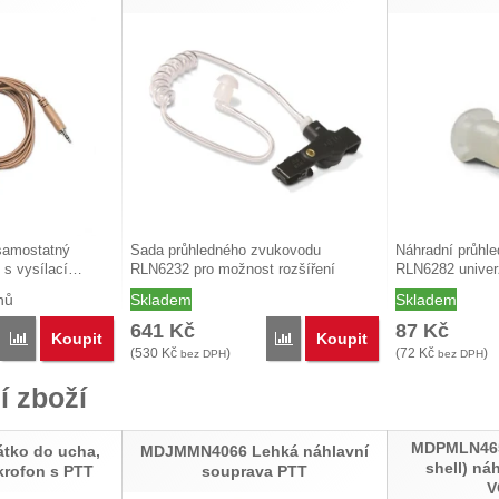
samostatný
Sada průhledného zvukovodu
Náhradní průhle
ý s vysílací…
RLN6232 pro možnost rozšíření
RLN6282 univer
audio…
nů
Skladem
Skladem
641
Kč
87
Kč
Koupit
Koupit
Porovnat
Porovnat
(
530
Kč
)
(
72
Kč
)
bez DPH
bez DPH
í zboží
MDPMLN4657
tko do ucha,
MDJMMN4066 Lehká náhlavní
shell) ná
krofon s PTT
souprava PTT
V