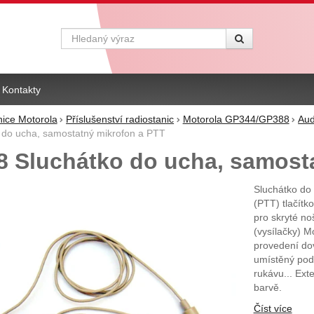
Vyhledávání
Kontakty
nice Motorola
Příslušenství radiostanic
Motorola GP344/GP388
Aud
do ucha, samostatný mikrofon a PTT
 Sluchátko do ucha, samosta
Sluchátko do
(PTT) tlačítk
pro skryté no
(vysílačky) M
provedení do
umístěný pod 
rukávu... Ext
barvě.
Číst více