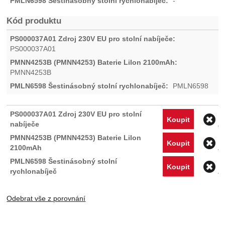
-
Kód produktu
PS000037A01
PMNN4253B
PMLN6598
O
Koupit
O
Koupit
O
Koupit
Odebrat vše z porovnání