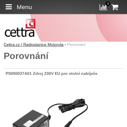
3
Menu
K
Porovn
Cettra.cz | Radiostanice Motorola
Porovnání
Porovnání