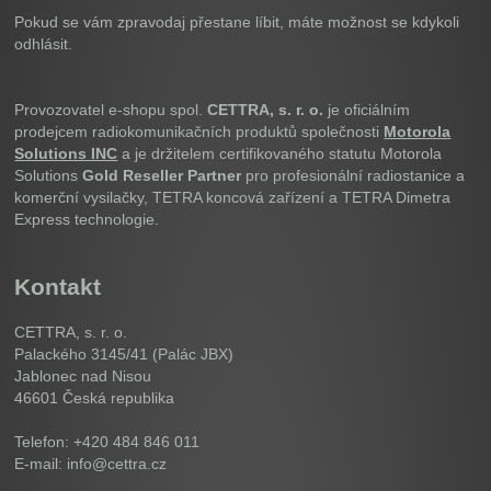
Pokud se vám zpravodaj přestane líbit, máte možnost se kdykoli
odhlásit.
Provozovatel e-shopu spol.
CETTRA, s. r. o.
je oficiálním
prodejcem radiokomunikačních produktů společnosti
Motorola
Solutions INC
a je držitelem certifikovaného statutu Motorola
Solutions
Gold Reseller Partner
pro profesionální radiostanice a
komerční vysilačky, TETRA koncová zařízení a TETRA Dimetra
Express technologie.
Kontakt
CETTRA, s. r. o.
Palackého 3145/41 (Palác JBX)
Jablonec nad Nisou
46601
Česká republika
Telefon: +420 484 846 011
E-mail: info@cettra.cz