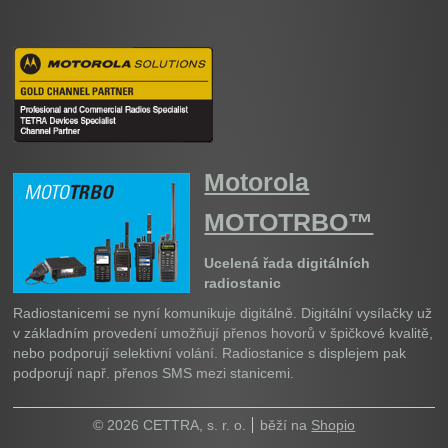
Motorola
MOTOTRBO™
Ucelená řada digitálních
radiostanic
Radiostanicemi se nyní komunikuje digitálně. Digitální vysílačky už
v základním provedení umožňují přenos hovorů v špičkové kvalitě,
nebo podporují selektivní volání. Radiostanice s displejem pak
podporují např. přenos SMS mezi stanicemi.
© 2026 CETTRA, s. r. o.
běží na
Shopio