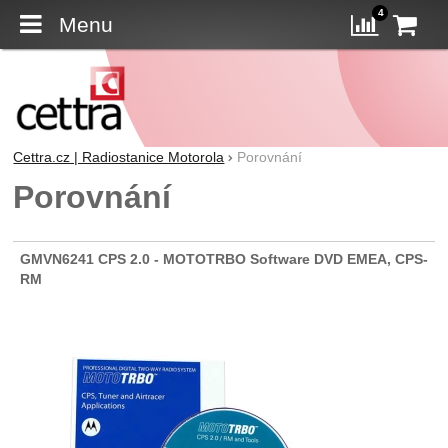
4
Menu
K
Porovn
Cettra.cz | Radiostanice Motorola
Porovnání
Porovnání