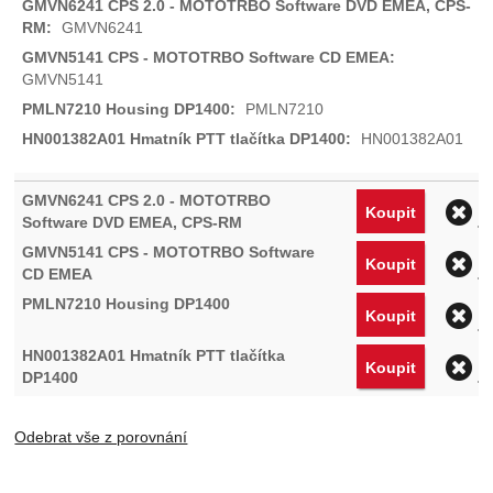
GMVN6241
GMVN5141
PMLN7210
HN001382A01
O
Koupit
O
Koupit
O
Koupit
O
Koupit
Odebrat vše z porovnání