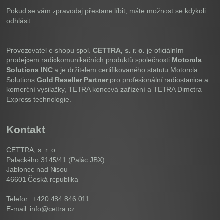
Pokud se vám zpravodaj přestane líbit, máte možnost se kdykoli
odhlásit.
Provozovatel e-shopu spol.
CETTRA, s. r. o.
je oficiálním
prodejcem radiokomunikačních produktů společnosti
Motorola
Solutions INC
a je držitelem certifikovaného statutu Motorola
Solutions
Gold Reseller Partner
pro profesionální radiostanice a
komerční vysilačky, TETRA koncová zařízení a TETRA Dimetra
Express technologie.
Kontakt
CETTRA, s. r. o.
Palackého 3145/41 (Palác JBX)
Jablonec nad Nisou
46601
Česká republika
Telefon: +420 484 846 011
E-mail: info@cettra.cz