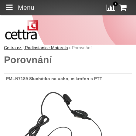
5
Menu
K
Porovn
Cettra.cz | Radiostanice Motorola
Porovnání
Porovnání