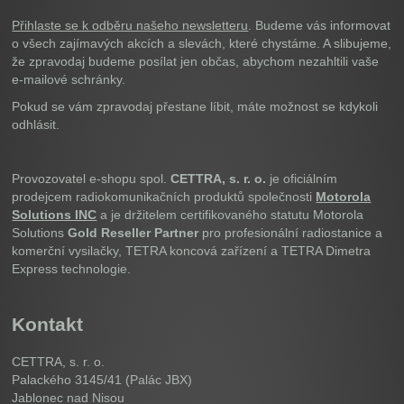
Přihlaste se k odběru našeho newsletteru
. Budeme vás informovat
o všech zajímavých akcích a slevách, které chystáme. A slibujeme,
že zpravodaj budeme posílat jen občas, abychom nezahltili vaše
e-mailové schránky.
Pokud se vám zpravodaj přestane líbit, máte možnost se kdykoli
odhlásit.
Provozovatel e-shopu spol.
CETTRA, s. r. o.
je oficiálním
prodejcem radiokomunikačních produktů společnosti
Motorola
Solutions INC
a je držitelem certifikovaného statutu Motorola
Solutions
Gold Reseller Partner
pro profesionální radiostanice a
komerční vysilačky, TETRA koncová zařízení a TETRA Dimetra
Express technologie.
Kontakt
CETTRA, s. r. o.
Palackého 3145/41 (Palác JBX)
Jablonec nad Nisou