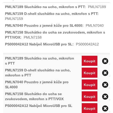
PMLN7189
PMLN7159
PMLN7040
PMLN7158
PS000042A12
O
Koupit
O
Koupit
O
Koupit
O
Koupit
O
Koupit