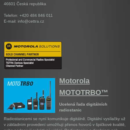
46601
Česká republika
Telefon: +420 484 846 011
E-mail: info@cettra.cz
Motorola
MOTOTRBO™
Ucelená řada digitálních
radiostanic
Radiostanicemi se nyní komunikuje digitálně. Digitální vysílačky už
v základním provedení umožňují přenos hovorů v špičkové kvalitě,