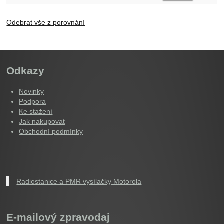
Odebrat vše z porovnání
Odkazy
Novinky
Podpora
Ke stažení
Jak nakupovat
Obchodní podmínky
Radiostanice a PMR vysílačky Motorola
E-mailový zpravodaj