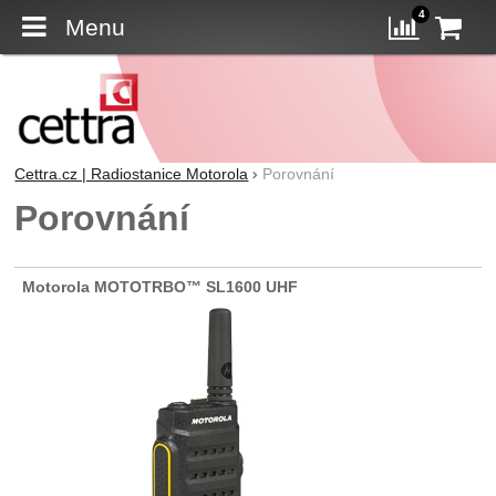
4
Menu
K
Porovn
Cettra.cz | Radiostanice Motorola
Porovnání
Porovnání