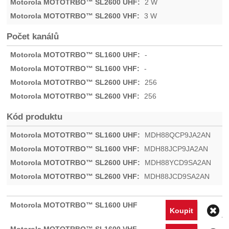
2 W
3 W
Počet kanálů
-
-
256
256
Kód produktu
MDH88QCP9JA2AN
MDH88JCP9JA2AN
MDH88YCD9SA2AN
MDH88JCD9SA2AN
O
Koupit