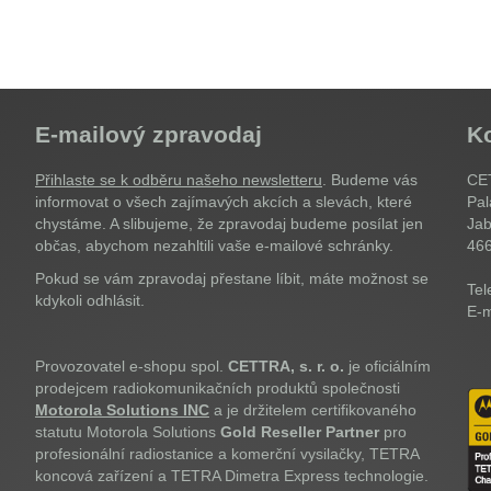
E-mailový zpravodaj
K
Přihlaste se k odběru našeho newsletteru
. Budeme vás
CET
informovat o všech zajímavých akcích a slevách, které
Pal
chystáme. A slibujeme, že zpravodaj budeme posílat jen
Jab
občas, abychom nezahltili vaše e-mailové schránky.
46
Pokud se vám zpravodaj přestane líbit, máte možnost se
Tel
kdykoli odhlásit.
E-m
Provozovatel e-shopu spol.
CETTRA, s. r. o.
je oficiálním
prodejcem radiokomunikačních produktů společnosti
Motorola Solutions INC
a je držitelem certifikovaného
statutu Motorola Solutions
Gold Reseller Partner
pro
profesionální radiostanice a komerční vysilačky, TETRA
koncová zařízení a TETRA Dimetra Express technologie.