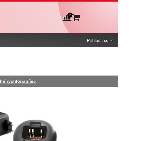
2
Košík
Porovnání
Přihlásit se
ní rychlonabíječ