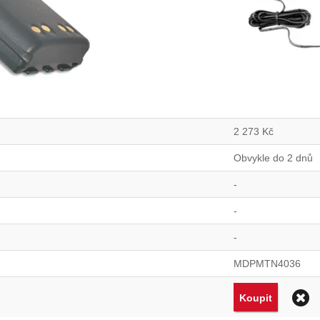
2 273
Kč
Obvykle do 2 dnů
-
-
-
MDPMTN4036
Koupit