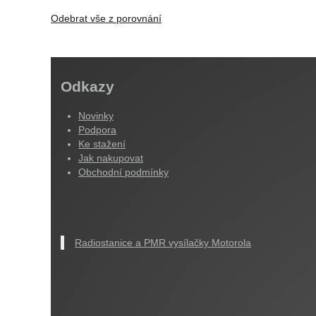
Odebrat vše z porovnání
Odkazy
Novinky
Podpora
Ke stažení
Jak nakupovat
Obchodní podmínky
Radiostanice a PMR vysílačky Motorola