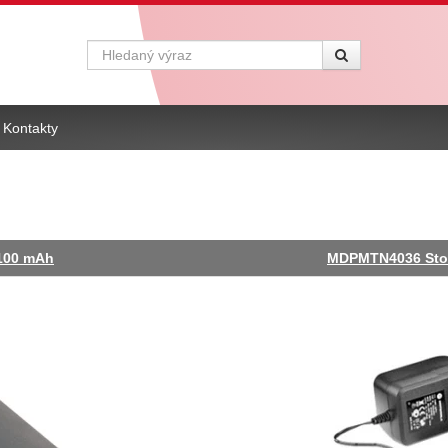
Vyhledávání
Kontakty
100 mAh
MDPMTN4036 Stol