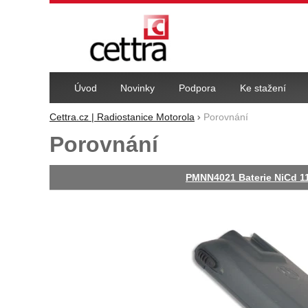
Navigace
Úvod
Novinky
Podpora
Ke stažení
Cettra.cz | Radiostanice Motorola
Porovnání
Porovnání
PMNN4021 Baterie NiCd 1