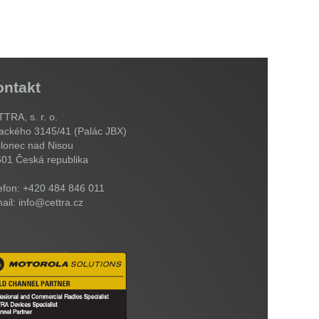
ontakt
TRA, s. r. o.
ackého 3145/41 (Palác JBX)
lonec nad Nisou
601
Česká republika
efon: +420 484 846 011
ail: info@cettra.cz