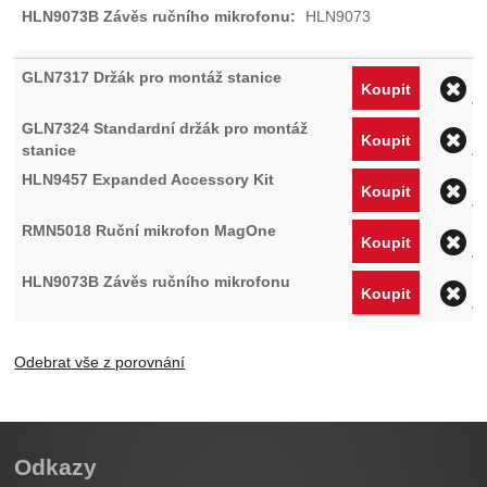
HLN9073
O
Koupit
O
Koupit
O
Koupit
O
Koupit
O
Koupit
Odebrat vše z porovnání
Odkazy