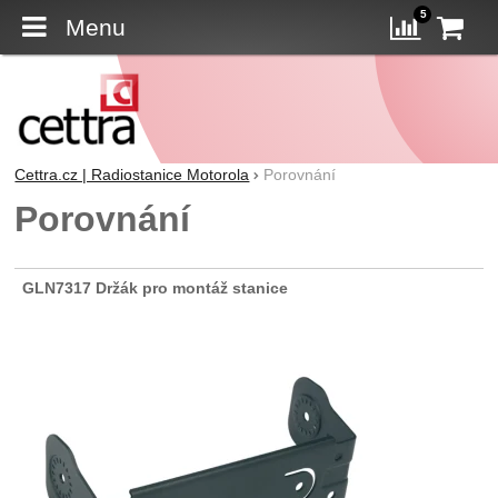
5
Menu
K
Porovn
Cettra.cz | Radiostanice Motorola
Porovnání
Porovnání