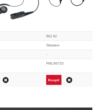
962
Kč
Skladem
-
PMLN5733
Odstranit
Odstranit
Koupit