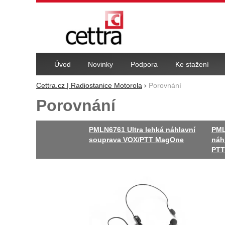
Navigace
Úvod
Novinky
Podpora
Ke stažení
Cettra.cz | Radiostanice Motorola
Porovnání
Porovnání
PMLN6761 Ultra lehká náhlavní
PML
souprava VOX/PTT MagOne
náh
PTT