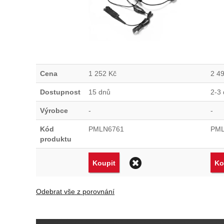
Cena
1 252
Kč
2 4
Dostupnost
15 dnů
2-3
Výrobce
-
-
Kód
PMLN6761
PML
produktu
Odstranit
Koupit
Ko
Odebrat vše z porovnání