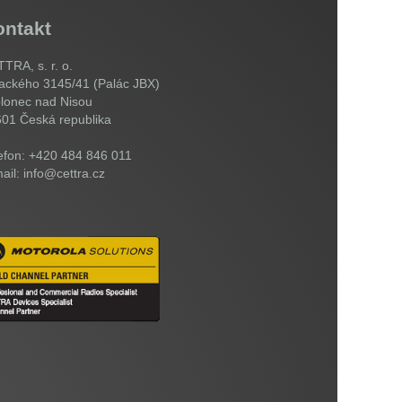
ontakt
TRA, s. r. o.
ackého 3145/41 (Palác JBX)
lonec nad Nisou
601
Česká republika
efon: +420 484 846 011
ail: info@cettra.cz