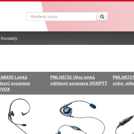
Vyhledávání
Kontakty
N6635 Lehká
PMLN5732 Ultra lehká
PMLN5727 
lavní souprava
náhlavní souprava VOX/PTT
ucho, mik
/VOX