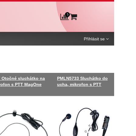
5
Košík
Porovnání
Přihlásit se
Otočné sluchátko na
PMLN5733 Sluchátko do
rofon s PTT MagOne
ucha, mikrofon s PTT