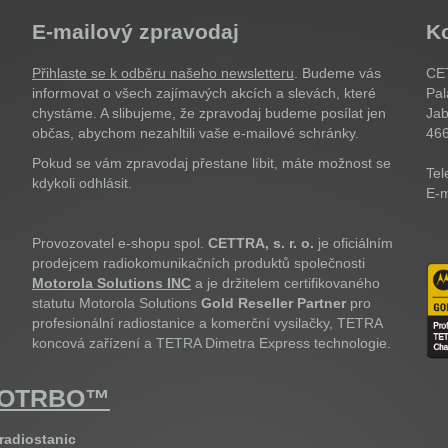
E-mailový zpravodaj
K
Přihlaste se k odběru našeho newsletteru
. Budeme vás
CET
informovat o všech zajímavých akcích a slevách, které
Pal
chystáme. A slibujeme, že zpravodaj budeme posílat jen
Jab
občas, abychom nezahltili vaše e-mailové schránky.
46
Pokud se vám zpravodaj přestane líbit, máte možnost se
Tel
kdykoli odhlásit.
E-m
Provozovatel e-shopu spol.
CETTRA, s. r. o.
je oficiálním
prodejcem radiokomunikačních produktů společnosti
Motorola Solutions INC
a je držitelem certifikovaného
statutu Motorola Solutions
Gold Reseller Partner
pro
profesionální radiostanice a komerční vysilačky, TETRA
koncová zařízení a TETRA Dimetra Express technologie.
OTOTRBO™
 radiostanic