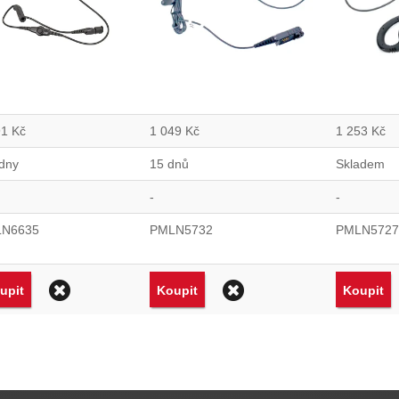
91
Kč
1 049
Kč
1 253
Kč
 dny
15 dnů
Skladem
-
-
N6635
PMLN5732
PMLN5727
Odstranit
Odstranit
upit
Koupit
Koupit