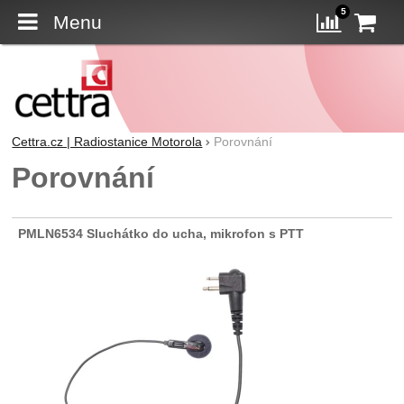
5
Menu
K
Porovn
Cettra.cz | Radiostanice Motorola
Porovnání
Porovnání