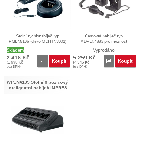
Stolní rychlonabíječ typ
Cestovní nabíječ typ
PMLN5196 (dříve MDHTN3001)
MDRLN4883 pro možnost
pro…
nabíjení baterie…
Skladem
Vyprodáno
2 418
Kč
5 259
Kč
Koupit
Koupit
Porovnat
Porovnat
(
1 998
Kč
(
4 346
Kč
)
)
bez DPH
bez DPH
WPLN4189 Stolní 6 pozicový
inteligentní nabíječ IMPRES