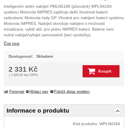
Inteligentní stolní nabíječ PMLN5188 (původně) WPLN4184
systému Motorola IMPRES zajišťuje delší životnost baterií
radiostanic Motorola řady GP. Vhodné pro nabíjení baterií systému
Motorola IMPRES. Nabíječ dovoluje nabíjení s možností
inicializace, vybití atd. pro jednu IMPRES baterii. Baterie není
nutné nabíjet/vybíjet samostatně (bez vysílačky).
Číst více
Dostupnost:
Skladem
2 331
Kč
Koupit
(
1 926
Kč
bez DPH)
Porovnat
Hlídací pes
Položit dotaz prodejci
Informace o produktu
Kód produktu:
WPLN4184