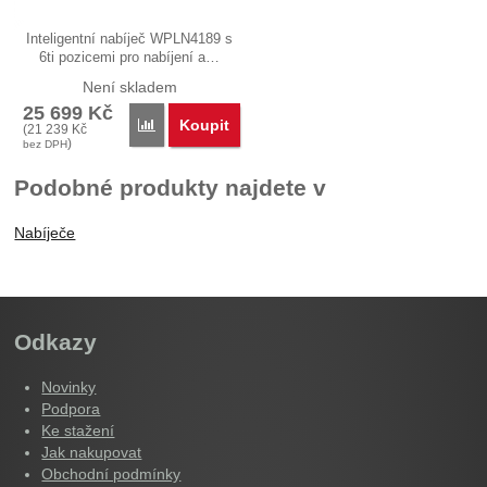
Inteligentní nabíječ WPLN4189 s
6ti pozicemi pro nabíjení a…
Není skladem
25 699
Kč
Koupit
Porovnat
(
21 239
Kč
)
bez DPH
Podobné produkty najdete v
Nabíječe
Odkazy
Novinky
Podpora
Ke stažení
Jak nakupovat
Obchodní podmínky