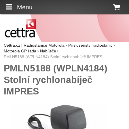
Menu
K
Cettra.cz | Radiostanice Motorola
Příslušenství radiostanic
Motorola GP řada
Nabíječe
PMLN5188 (WPLN4184) Stolní rychlonabíječ IMPRES
PMLN5188 (WPLN4184)
Stolní rychlonabíječ
IMPRES
Fotografie