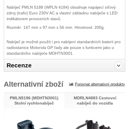
Nabíječ PMLN 5188 (WPLN 4184) obsahuje napájecí síťový
zdroj (trafo) Euro 230V AC a vlastní základnu nabíječe s LED
indikátorem provozních stavů.
Rozměr: 147 mm x 97 mm x 56 mm. Hmotnost: 200g.
Nabíječ je možné použít i pro nabíjení standardních baterií pro
radiostanice Motorola GP řady ale pouze s funkcemi jako u
standardního nabíječe MDHTN3001.
Recenze
Pro vkládání recenzí je nutné se přihlásit.
Alternativní zboží
Porovnat alternativní produkty
Recenze
Nebyla přidána žádná recenze.
PMLN5196 (MDHTN3001)
MDRLN4883 Cestovní
Stolní rychlonabíječ
nabíječ do vozidla