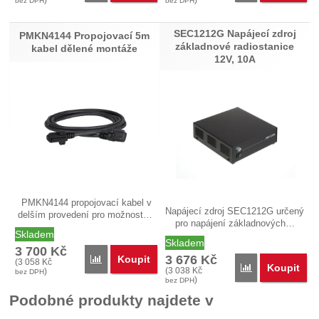
bez DPH
bez DPH
SEC1212G Napájecí zdroj
PMKN4144 Propojovací 5m
základnové radiostanice
kabel dělené montáže
12V, 10A
PMKN4144 propojovací kabel v
Napájecí zdroj SEC1212G určený
delším provedení pro možnost…
pro napájení základnových…
Skladem
Skladem
3 700
Kč
3 676
Kč
Koupit
Porovnat
(
3 058
Kč
Koupit
Porovnat
(
3 038
Kč
)
bez DPH
)
bez DPH
Podobné produkty najdete v