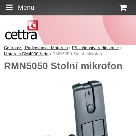
Menu
K
Cettra.cz | Radiostanice Motorola
Příslušenství radiostanic
Motorola DM4000 řada
RMN5050 Stolní mikrofon
RMN5050 Stolní mikrofon
Fotografie