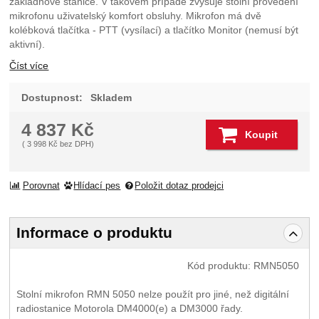
základnové stanice. V takovém případě zvyšuje stolní provedení
mikrofonu uživatelský komfort obsluhy. Mikrofon má dvě
kolébková tlačítka - PTT (vysílací) a tlačítko Monitor (nemusí být
aktivní).
Číst více
Dostupnost:
Skladem
4 837
Kč
Koupit
(
3 998
Kč
bez DPH)
Porovnat
Hlídací pes
Položit dotaz prodejci
Informace o produktu
Kód produktu:
RMN5050
Stolní mikrofon RMN 5050 nelze použít pro jiné, než digitální
radiostanice Motorola DM4000(e) a DM3000 řady.