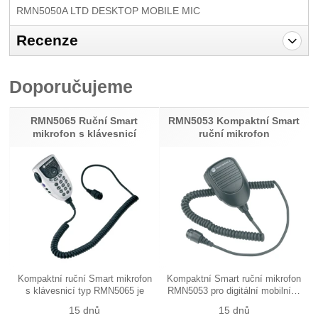
RMN5050A LTD DESKTOP MOBILE MIC
Recenze
Pro vkládání recenzí je nutné se přihlásit.
Doporučujeme
Recenze
Nebyla přidána žádná recenze.
RMN5065 Ruční Smart
RMN5053 Kompaktní Smart
mikrofon s klávesnicí
ruční mikrofon
Kompaktní ruční Smart mikrofon
Kompaktní Smart ruční mikrofon
s klávesnicí typ RMN5065 je
RMN5053 pro digitální mobilní…
určen…
15 dnů
15 dnů