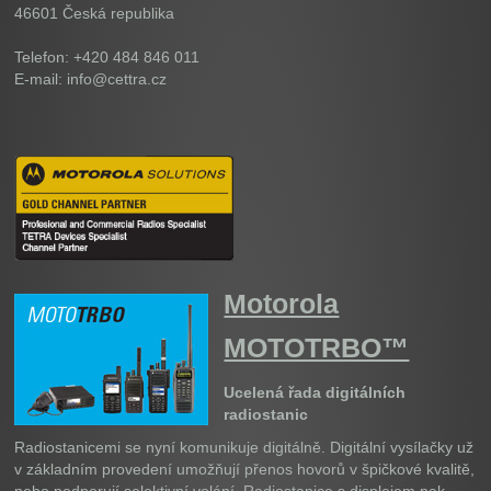
46601
Česká republika
Telefon: +420 484 846 011
E-mail: info@cettra.cz
Motorola
MOTOTRBO™
Ucelená řada digitálních
radiostanic
Radiostanicemi se nyní komunikuje digitálně. Digitální vysílačky už
v základním provedení umožňují přenos hovorů v špičkové kvalitě,