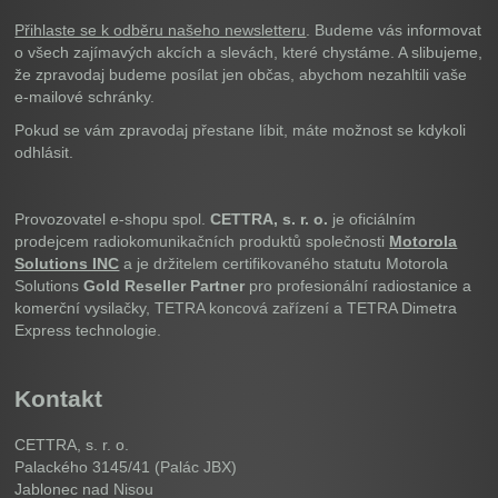
Přihlaste se k odběru našeho newsletteru
. Budeme vás informovat
o všech zajímavých akcích a slevách, které chystáme. A slibujeme,
že zpravodaj budeme posílat jen občas, abychom nezahltili vaše
e-mailové schránky.
Pokud se vám zpravodaj přestane líbit, máte možnost se kdykoli
odhlásit.
Provozovatel e-shopu spol.
CETTRA, s. r. o.
je oficiálním
prodejcem radiokomunikačních produktů společnosti
Motorola
Solutions INC
a je držitelem certifikovaného statutu Motorola
Solutions
Gold Reseller Partner
pro profesionální radiostanice a
komerční vysilačky, TETRA koncová zařízení a TETRA Dimetra
Express technologie.
Kontakt
CETTRA, s. r. o.
Palackého 3145/41 (Palác JBX)
Jablonec nad Nisou