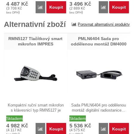
4 487
Kč
3 496
Kč
Koupit
Koupit
Porovnat
Porovnat
(
3 708
Kč
(
2 889
Kč
)
)
bez DPH
bez DPH
Alternativní zboží
Porovnat alternativní produkty
RMN5127 Tlačítkový smart
PMLN6404 Sada pro
mikrofon IMPRES
oddělenou montáž DM4000
Kompaktní ruční smart mikrofon
Sada PMLN6404 pro oddělenou
s klávesnicí typ RMN5127 je
montáž digitální radiostanice…
určen…
Skladem
Skladem
4 982
Kč
5 536
Kč
Koupit
Koupit
Porovnat
Porovnat
(
4 117
Kč
(
4 575
Kč
)
)