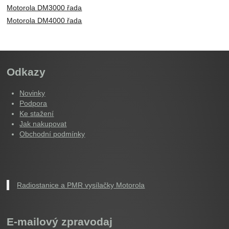
Motorola DM3000 řada
Motorola DM4000 řada
Odkazy
Novinky
Podpora
Ke stažení
Jak nakupovat
Obchodní podmínky
Radiostanice a PMR vysílačky Motorola
E-mailový zpravodaj