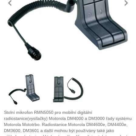
předchozí
n
Fotografie
Stolní mikrofon RMN5050 pro mobilní digitální
radiostanice(vysílačky) Motorola DM4000 a DM3000 řady systému
Motorola Mototrbo. Radiostanice Motorola DM4600e, DM4400e,
DM3600, DM3601 a další mohou být používány také jako