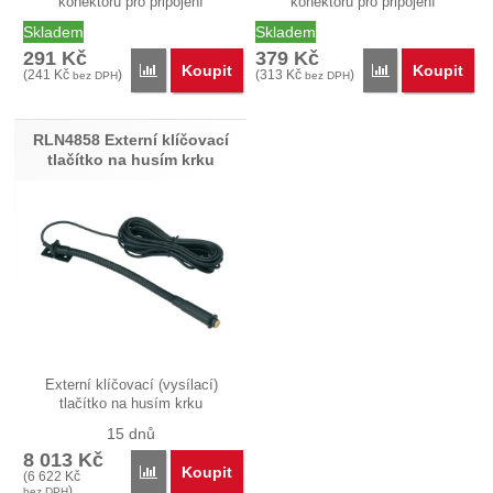
konektoru pro připojení
konektoru pro připojení
příslušenství…
příslušenství…
Skladem
Skladem
291
Kč
379
Kč
Koupit
Koupit
Porovnat
Porovnat
(
241
Kč
)
(
313
Kč
)
bez DPH
bez DPH
RLN4858 Externí klíčovací
tlačítko na husím krku
Externí klíčovací (vysílací)
tlačítko na husím krku
RLN4858…
15 dnů
8 013
Kč
Koupit
Porovnat
(
6 622
Kč
)
bez DPH