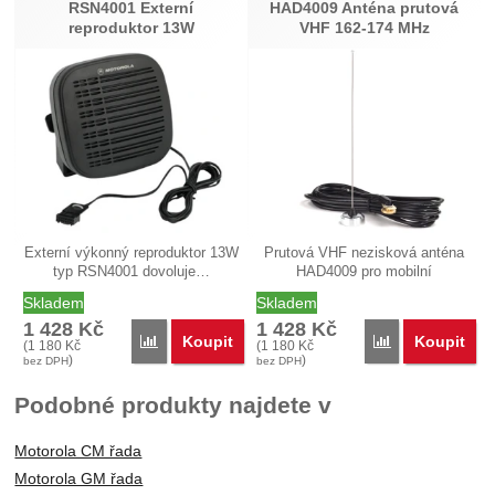
RSN4001 Externí
HAD4009 Anténa prutová
reproduktor 13W
VHF 162-174 MHz
Externí výkonný reproduktor 13W
Prutová VHF nezisková anténa
typ RSN4001 dovoluje…
HAD4009 pro mobilní
radiostanice…
Skladem
Skladem
1 428
Kč
1 428
Kč
Koupit
Koupit
Porovnat
Porovnat
(
1 180
Kč
(
1 180
Kč
)
)
bez DPH
bez DPH
Podobné produkty najdete v
Motorola CM řada
Motorola GM řada