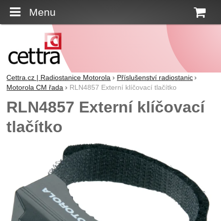
Menu
K
Cettra.cz | Radiostanice Motorola
Příslušenství radiostanic
Motorola CM řada
RLN4857 Externí klíčovací tlačítko
RLN4857 Externí klíčovací
tlačítko
Fotografie