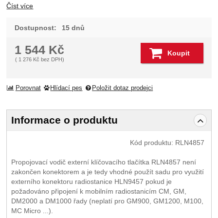
Číst více
Dostupnost:
15 dnů
1 544
Kč
Koupit
(
1 276
Kč
bez DPH)
Porovnat
Hlídací pes
Položit dotaz prodejci
Informace o produktu
Kód produktu:
RLN4857
Propojovací vodič externí klíčovacího tlačítka RLN4857 není
zakončen konektorem a je tedy vhodné použít sadu pro využití
externího konektoru radiostanice HLN9457 pokud je
požadováno připojení k mobilním radiostanicím CM, GM,
DM2000 a DM1000 řady (neplatí pro GM900, GM1200, M100,
MC Micro ...).