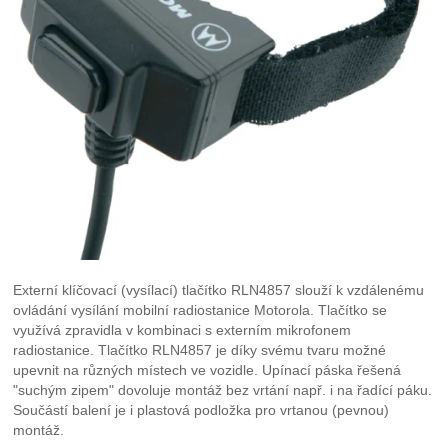
Externí klíčovací (vysílací) tlačítko RLN4857 slouží k vzdálenému
ovládání vysílání mobilní radiostanice Motorola. Tlačítko se
využívá zpravidla v kombinaci s externím mikrofonem
radiostanice. Tlačítko RLN4857 je díky svému tvaru možné
upevnit na různých místech ve vozidle. Upínací páska řešená
"suchým zipem" dovoluje montáž bez vrtání např. i na řadící páku.
Součástí balení je i plastová podložka pro vrtanou (pevnou)
montáž.