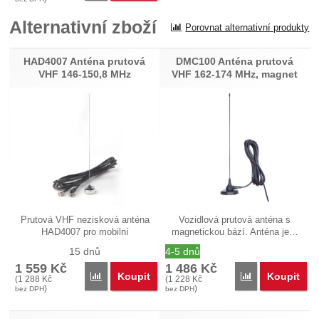
Alternativní zboží
Porovnat alternativní produkty
HAD4007 Anténa prutová
DMC100 Anténa prutová
VHF 146-150,8 MHz
VHF 162-174 MHz, magnet
Prutová VHF nezisková anténa
Vozidlová prutová anténa s
HAD4007 pro mobilní
magnetickou bází. Anténa je…
radiostanice…
15 dnů
4-5 dnů
1 559
Kč
1 486
Kč
Koupit
Koupit
Porovnat
Porovnat
(
1 288
Kč
(
1 228
Kč
)
)
bez DPH
bez DPH