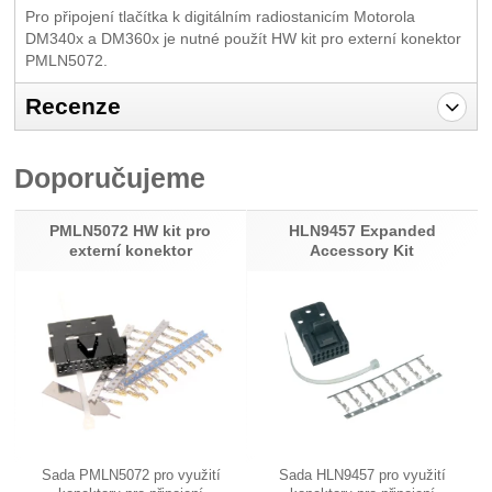
Pro připojení tlačítka k digitálním radiostanicím Motorola
DM340x a DM360x je nutné použít HW kit pro externí konektor
PMLN5072.
Recenze
Pro vkládání recenzí je nutné se přihlásit.
Doporučujeme
Recenze
Nebyla přidána žádná recenze.
PMLN5072 HW kit pro
HLN9457 Expanded
externí konektor
Accessory Kit
Sada PMLN5072 pro využití
Sada HLN9457 pro využití