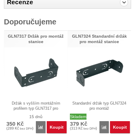
Recenze
Pro vkládání recenzí je nutné se přihlásit.
Doporučujeme
Recenze
Nebyla přidána žádná recenze.
GLN7317 Držák pro montáž
GLN7324 Standardní držák
stanice
pro montáž stanice
Držák s vyšším montážním
Standardní držák typ GLN7324
profilem typ GLN7317 pro
pro montáž
montáž…
radiostanice(vysílačky)…
15 dnů
Skladem
350
Kč
379
Kč
Koupit
Koupit
Porovnat
Porovnat
(
289
Kč
)
(
313
Kč
)
bez DPH
bez DPH