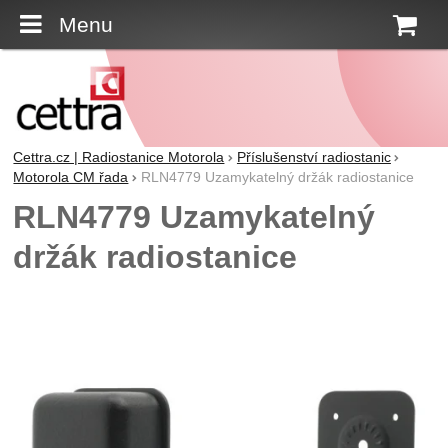
Menu
K
Cettra.cz | Radiostanice Motorola
Příslušenství radiostanic
Motorola CM řada
RLN4779 Uzamykatelný držák radiostanice
RLN4779 Uzamykatelný
držák radiostanice
Fotografie