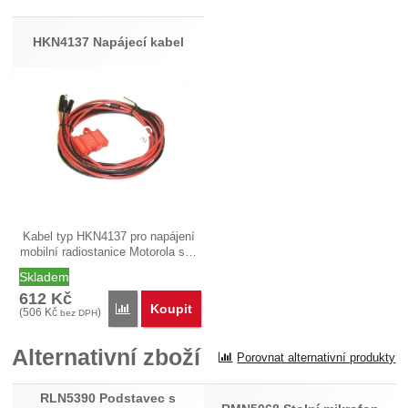
HKN4137 Napájecí kabel
Kabel typ HKN4137 pro napájení
mobilní radiostanice Motorola s…
Skladem
612
Kč
Koupit
Porovnat
(
506
Kč
)
bez DPH
Alternativní zboží
Porovnat alternativní produkty
RLN5390 Podstavec s