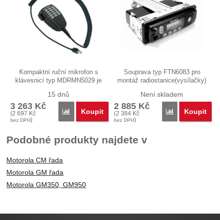
Kompaktní ruční mikrofon s
Souprava typ FTN6083 pro
klávesnicí typ MDRMN5029 je
montáž radiostanice(vysílačky)
určen…
Motorola…
15 dnů
Není skladem
3 263
Kč
2 885
Kč
Koupit
Koupit
Porovnat
Porovnat
(
2 697
Kč
(
2 384
Kč
)
)
bez DPH
bez DPH
Podobné produkty najdete v
Motorola CM řada
Motorola GM řada
Motorola GM350, GM950