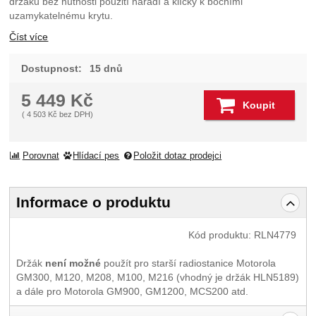
držáku bez nutnosti použití nářadí a klíčky k bočními
uzamykatelnému krytu.
Číst více
Dostupnost:
15 dnů
5 449
Kč
Koupit
(
4 503
Kč
bez DPH)
Porovnat
Hlídací pes
Položit dotaz prodejci
Informace o produktu
Kód produktu:
RLN4779
Držák
není možné
použít pro starší radiostanice Motorola
GM300, M120, M208, M100, M216 (vhodný je držák HLN5189)
a dále pro Motorola GM900, GM1200, MCS200 atd.