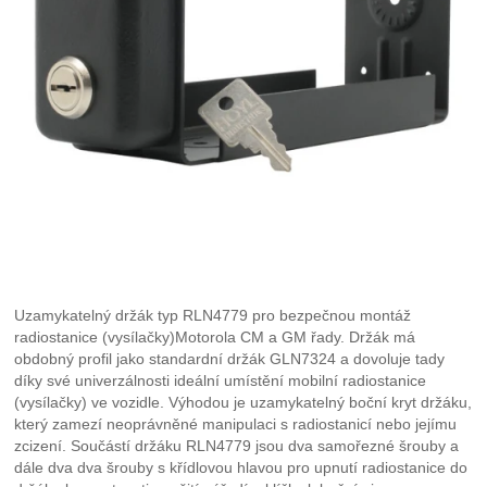
Uzamykatelný držák typ RLN4779 pro bezpečnou montáž
radiostanice (vysílačky)Motorola CM a GM řady. Držák má
obdobný profil jako standardní držák GLN7324 a dovoluje tady
díky své univerzálnosti ideální umístění mobilní radiostanice
(vysílačky) ve vozidle. Výhodou je uzamykatelný boční kryt držáku,
který zamezí neoprávněné manipulaci s radiostanicí nebo jejímu
zcizení. Součástí držáku RLN4779 jsou dva samořezné šrouby a
dále dva dva šrouby s křídlovou hlavou pro upnutí radiostanice do