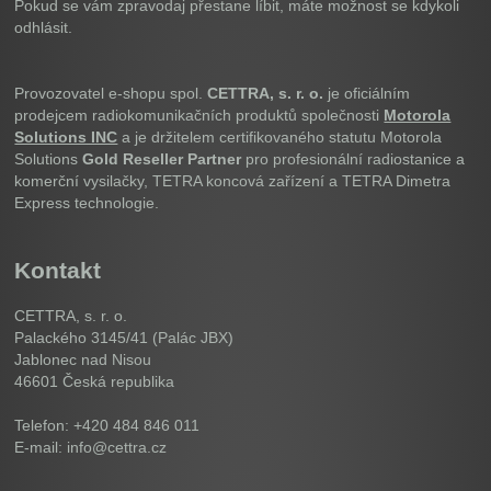
Pokud se vám zpravodaj přestane líbit, máte možnost se kdykoli
odhlásit.
Provozovatel e-shopu spol.
CETTRA, s. r. o.
je oficiálním
prodejcem radiokomunikačních produktů společnosti
Motorola
Solutions INC
a je držitelem certifikovaného statutu Motorola
Solutions
Gold Reseller Partner
pro profesionální radiostanice a
komerční vysilačky, TETRA koncová zařízení a TETRA Dimetra
Express technologie.
Kontakt
CETTRA, s. r. o.
Palackého 3145/41 (Palác JBX)
Jablonec nad Nisou
46601
Česká republika
Telefon: +420 484 846 011
E-mail: info@cettra.cz