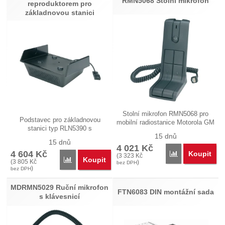
RMN5068 Stolní mikrofon
reproduktorem pro
základnovou stanici
Stolní mikrofon RMN5068 pro
Podstavec pro základnovou
mobilní radiostanice Motorola GM
stanici typ RLN5390 s
a…
15 dnů
vestavěným…
15 dnů
4 021
Kč
4 604
Kč
Koupit
Porovnat
(
3 323
Kč
Koupit
Porovnat
(
3 805
Kč
)
bez DPH
)
bez DPH
MDRMN5029 Ruční mikrofon
FTN6083 DIN montážní sada
s klávesnicí