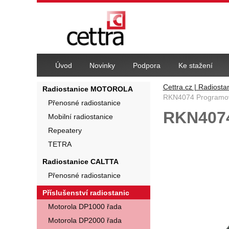
Navigace
Úvod
Novinky
Podpora
Ke stažení
Cettra.cz | Radiosta
Radiostanice MOTOROLA
RKN4074 Programova
Přenosné radiostanice
RKN4074
Mobilní radiostanice
Repeatery
Fotografie
TETRA
Radiostanice CALTTA
Přenosné radiostanice
Příslušenství radiostanic
Motorola DP1000 řada
Motorola DP2000 řada