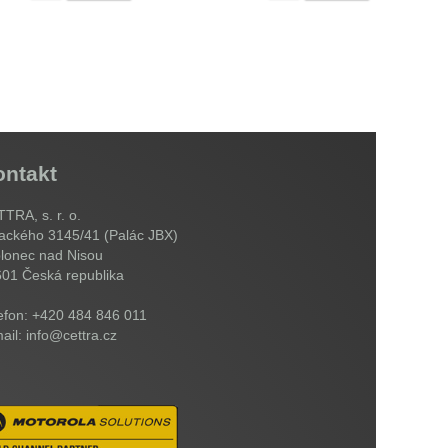
ontakt
TRA, s. r. o.
ackého 3145/41 (Palác JBX)
lonec nad Nisou
601
Česká republika
efon: +420 484 846 011
ail: info@cettra.cz