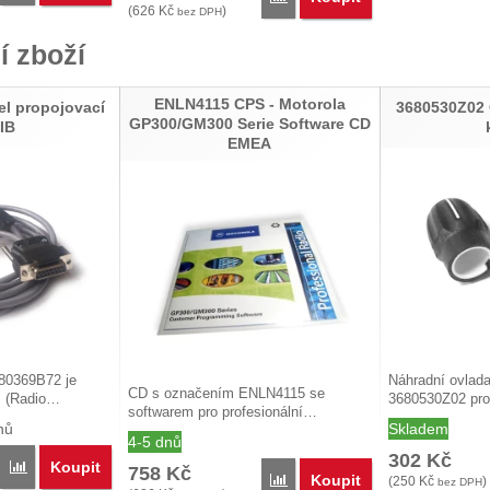
(
626
Kč
)
bez DPH
í zboží
ENLN4115 CPS - Motorola
l propojovací
3680530Z02 
GP300/GM300 Serie Software CD
IB
EMEA
80369B72 je
Náhradní ovlada
CD s označením ENLN4115 se
B (Radio…
3680530Z02 pro
softwarem pro profesionální…
nů
Skladem
4-5 dnů
302
Kč
Koupit
Porovnat
758
Kč
Koupit
Porovnat
(
250
Kč
)
bez DPH