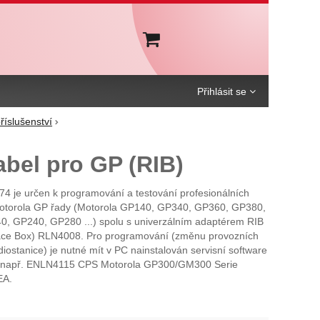
Košík
Přihlásit se
říslušenství
bel pro GP (RIB)
4 je určen k programování a testování profesionálních
Motorola GP řady (Motorola GP140, GP340, GP360, GP380,
, GP240, GP280 ...) spolu s univerzálním adaptérem RIB
face Box) RLN4008. Pro programování (změnu provozních
iostanice) je nutné mít v PC nainstalován servisní software
e např. ENLN4115 CPS Motorola GP300/GM300 Serie
EA.