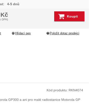
st:
4-5 dnů
3
Kč
Koupit
z DPH)
t
Hlídací pes
Položit dotaz prodejci
Kód produktu:
RKN4074
orola GP300 a ani pro malé radiostanice Motorola GP