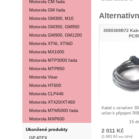
Motorola CM řada
Motorola GM řada
Alternativn
Motorola GM300, M10
Motorola GM350, GM950
3080369B72 Kabe
Motorola GM900, GM1200
PC/R
Motorola XTNi, XTNiD
Motorola MX1000
Motorola MTP3000 řada
Motorola MTP850
Motorola Visar
Motorola HT600
Motorola CLP446
Motorola XT420/XT460
Kabel s označení 30
Motorola MTM5000 řada
určen k připojení RI
Motorola MXP600
15 d
Ukončené produkty
2 011
Kč
(
1 662
Kč
)
bez DPH
GP ATEX