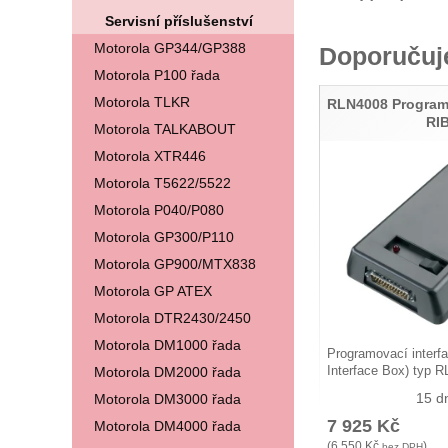
Servisní příslušenství
Motorola GP344/GP388
Doporuču
Motorola P100 řada
Motorola TLKR
RLN4008 Programo
RI
Motorola TALKABOUT
Motorola XTR446
Motorola T5622/5522
Motorola P040/P080
Motorola GP300/P110
Motorola GP900/MTX838
Motorola GP ATEX
Motorola DTR2430/2450
Motorola DM1000 řada
Programovací interfa
Motorola DM2000 řada
Interface Box) typ
15 d
Motorola DM3000 řada
7 925
Kč
Motorola DM4000 řada
(
6 550
Kč
)
bez DPH