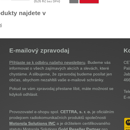
(
626
Kč
)
bez DPH
dukty najdete v
í
E-mailový zpravodaj
K
Přihlaste se k odběru našeho newsletteru
. Budeme vás
CET
informovat o všech zajímavých akcích a slevách, které
Pal
chystáme. A slibujeme, že zpravodaj budeme posílat jen
Jab
občas, abychom nezahltili vaše e-mailové schránky.
46
Pokud se vám zpravodaj přestane líbit, máte možnost se
Tel
kdykoli odhlásit.
E-m
Provozovatel e-shopu spol.
CETTRA, s. r. o.
je oficiálním
prodejcem radiokomunikačních produktů společnosti
Motorola Solutions INC
a je držitelem certifikovaného
statutu Motorola Solutions
Gold Reseller Partner
pro