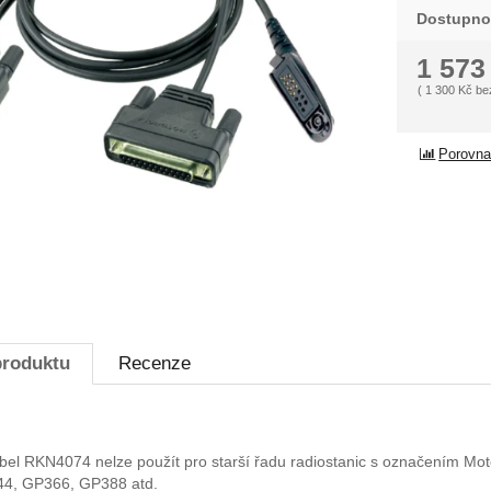
Dostupno
1 57
(
1 300
Kč
be
Porovna
produktu
Recenze
el RKN4074 nelze použít pro starší řadu radiostanic s označením Mot
344, GP366, GP388 atd.