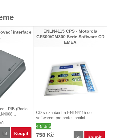
jeme
ENLN4115 CPS - Motorola
vací interface
GP300/GM300 Serie Software CD
B
EMEA
ce - RIB (Radio
CD s označením ENLN4115 se
 RLN4008…
softwarem pro profesionální…
nů
4-5 dnů
Koupit
Porovnat
758
Kč
Koupit
Porovnat