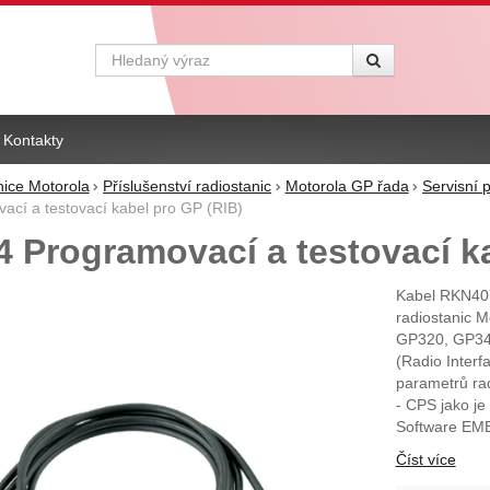
Vyhledávání
Kontakty
nice Motorola
Příslušenství radiostanic
Motorola GP řada
Servisní p
cí a testovací kabel pro GP (RIB)
 Programovací a testovací ka
Kabel RKN407
radiostanic 
GP320, GP340
(Radio Inter
parametrů rad
- CPS jako j
Software EM
Číst více