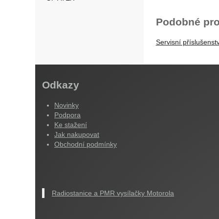
Podobné pro
Servisní příslušenstv
Odkazy
Novinky
Podpora
Ke stažení
Jak nakupovat
Obchodní podmínky
Radiostanice a PMR vysílačky Motorola