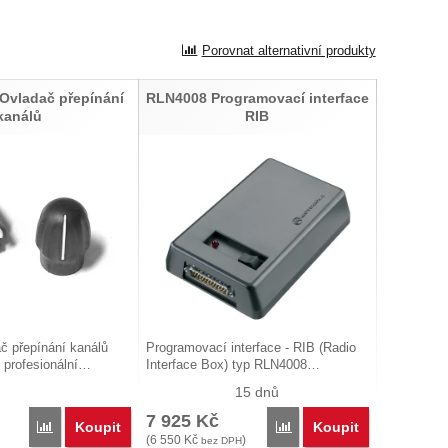
Porovnat alternativní produkty
Ovladač přepínání
RLN4008 Programovací interface
kanálů
RIB
č přepínání kanálů
Programovací interface - RIB (Radio
 profesionální…
Interface Box) typ RLN4008…
15 dnů
7 925
Kč
Koupit
Koupit
Porovnat
Porovnat
(
6 550
Kč
)
bez DPH