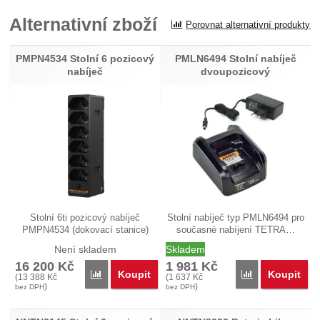
Pro vkládání recenzí je nutné se přihlásit.
Alternativní zboží
Porovnat alternativní produkty
Recenze
Nebyla přidána žádná recenze.
PMPN4534 Stolní 6 pozicový
PMLN6494 Stolní nabíječ
nabíječ
dvoupozicový
Stolní 6ti pozicový nabíječ
Stolní nabíječ typ PMLN6494 pro
PMPN4534 (dokovací stanice)
současné nabíjení TETRA…
pro…
Není skladem
Skladem
16 200
Kč
1 981
Kč
Koupit
Koupit
Porovnat
Porovnat
(
13 388
Kč
(
1 637
Kč
)
)
bez DPH
bez DPH