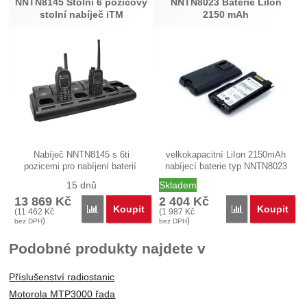
NNTN8145 Stolní 6 pozicový
NNTN8023 Baterie LiIon
stolní nabíječ iTM
2150 mAh
Nabíječ NNTN8145 s 6ti
velkokapacitní LiIon 2150mAh
pozicemi pro nabíjení baterií
nabíjecí baterie typ NNTN8023
TETRA…
pro…
15 dnů
Skladem
13 869
Kč
2 404
Kč
Koupit
Koupit
Porovnat
Porovnat
(
11 462
Kč
(
1 987
Kč
)
)
bez DPH
bez DPH
Podobné produkty najdete v
Příslušenství radiostanic
Motorola MTP3000 řada