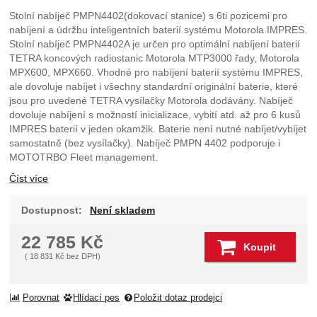
Stolní nabíječ PMPN4402(dokovací stanice) s 6ti pozicemi pro
nabíjení a údržbu inteligentních baterií systému Motorola IMPRES.
Stolní nabíječ PMPN4402A je určen pro optimální nabíjení baterií
TETRA koncových radiostanic Motorola MTP3000 řady, Motorola
MPX600, MPX660. Vhodné pro nabíjení baterií systému IMPRES,
ale dovoluje nabíjet i všechny standardní originální baterie, které
jsou pro uvedené TETRA vysílačky Motorola dodávány. Nabíječ
dovoluje nabíjení s možností inicializace, vybití atd. až pro 6 kusů
IMPRES baterií v jeden okamžik. Baterie není nutné nabíjet/vybíjet
samostatně (bez vysílačky). Nabíječ PMPN 4402 podporuje i
MOTOTRBO Fleet management.
Číst více
Dostupnost:
Není skladem
22 785
Kč
Koupit
(
18 831
Kč
bez DPH)
Porovnat
Hlídací pes
Položit dotaz prodejci