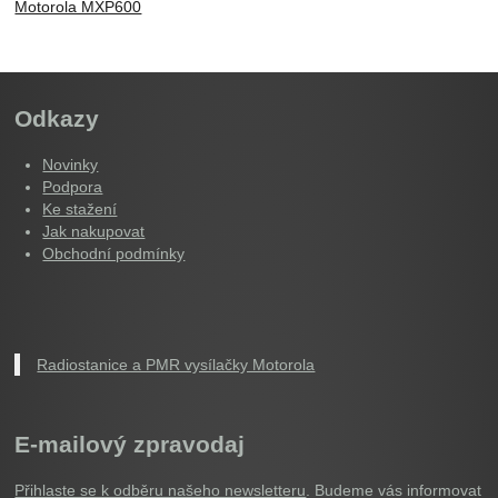
Motorola MXP600
Odkazy
Novinky
Podpora
Ke stažení
Jak nakupovat
Obchodní podmínky
Radiostanice a PMR vysílačky Motorola
E-mailový zpravodaj
Přihlaste se k odběru našeho newsletteru
. Budeme vás informovat