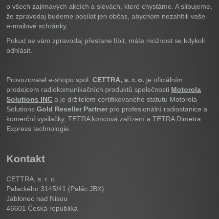
o všech zajímavých akcích a slevách, které chystáme. A slibujeme,
že zpravodaj budeme posílat jen občas, abychom nezahltili vaše
e-mailové schránky.
Pokud se vám zpravodaj přestane líbit, máte možnost se kdykoli
odhlásit.
Provozovatel e-shopu spol.
CETTRA, s. r. o.
je oficiálním
prodejcem radiokomunikačních produktů společnosti
Motorola
Solutions INC
a je držitelem certifikovaného statutu Motorola
Solutions
Gold Reseller Partner
pro profesionální radiostanice a
komerční vysilačky, TETRA koncová zařízení a TETRA Dimetra
Express technologie.
Kontakt
CETTRA, s. r. o.
Palackého 3145/41 (Palác JBX)
Jablonec nad Nisou
46601
Česká republika