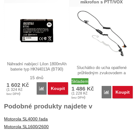
mikrofon s PTT/VOX
Náhradní nabíjecí LiIon 1800mAh
Sluchátko do ucha opatřené
baterie typ HKN4013A (BT90)
průhledným zvukovodem a
pro…
15 dnů
mikrofon…
Skladem
1 602
Kč
1 486
Kč
Koupit
Porovnat
(
1 324
Kč
Koupit
Porovnat
(
1 228
Kč
)
bez DPH
)
bez DPH
Podobné produkty najdete v
Motorola SL4000 řada
Motorola SL1600/2600