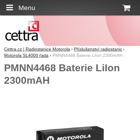
Menu
K
Cettra.cz | Radiostanice Motorola
Příslušenství radiostanic
Motorola SL4000 řada
PMNN4468 Baterie LiIon 2300mAH
PMNN4468 Baterie LiIon
2300mAH
Fotografie