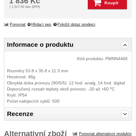
1 836
Kč
Koupit
(
1 517
Kč
bez DPH)
Porovnat
Hlídací pes
Položit dotaz prodejci
Informace o produktu
Kód produktu:
PMNN4468
Rozměry 53.8 x 35.8 x 11.3 mm
Hmotnost: 48g
Obvyklá doba provozu (90/5/5): 12 hod. analg, 14 hod. digital
o
Doporučený rozsah teploty okolí provozu: -20 až +60
C
Krytí: IP54
Počet nabíjecích cyklů: 500
Recenze
Pro vkládání recenzí je nutné se přihlásit.
Alternativní zboží
Porovnat alternativní produkty
Recenze