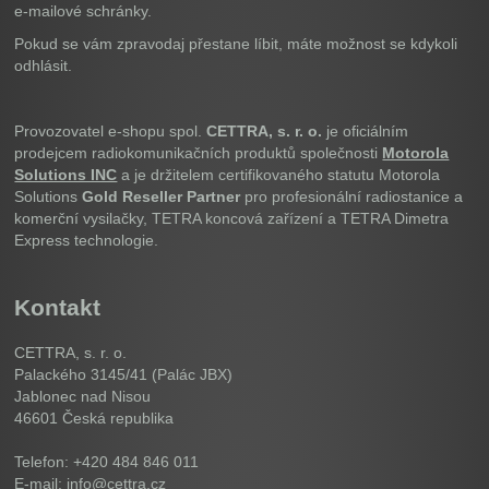
e-mailové schránky.
Pokud se vám zpravodaj přestane líbit, máte možnost se kdykoli
odhlásit.
Provozovatel e-shopu spol.
CETTRA, s. r. o.
je oficiálním
prodejcem radiokomunikačních produktů společnosti
Motorola
Solutions INC
a je držitelem certifikovaného statutu Motorola
Solutions
Gold Reseller Partner
pro profesionální radiostanice a
komerční vysilačky, TETRA koncová zařízení a TETRA Dimetra
Express technologie.
Kontakt
CETTRA, s. r. o.
Palackého 3145/41 (Palác JBX)
Jablonec nad Nisou
46601
Česká republika
Telefon: +420 484 846 011
E-mail: info@cettra.cz