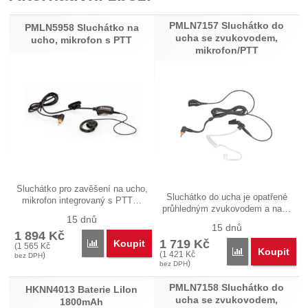
PMLN7157 Sluchátko do
Nebyla přidána žádná recenze.
PMLN5958 Sluchátko na
ucha se zvukovodem,
ucho, mikrofon s PTT
mikrofon/PTT
Sluchátko pro zavěšení na ucho,
Sluchátko do ucha je opatřené
mikrofon integrovaný s PTT…
průhledným zvukovodem a na…
15 dnů
15 dnů
1 894
Kč
1 719
Kč
Koupit
Porovnat
(
1 565
Kč
Koupit
Porovnat
(
1 421
Kč
)
bez DPH
)
bez DPH
PMLN7158 Sluchátko do
HKNN4013 Baterie LiIon
ucha se zvukovodem,
1800mAh